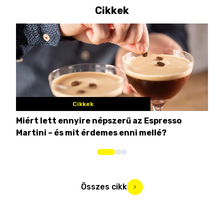
Cikkek
Cikkek
Miért lett ennyire népszerű az Espresso
Nem
Martini – és mit érdemes enni mellé?
men
Összes cikk