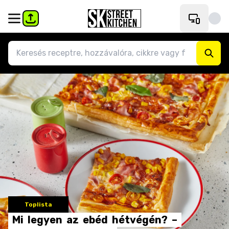
Toplista
Mi
legyen
az
ebéd
hétvégén?
–