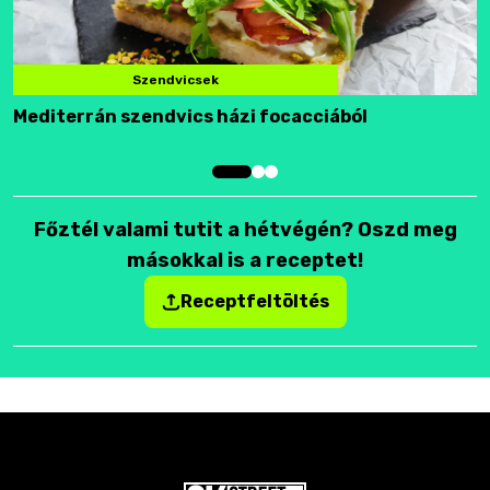
Szendvicsek
Mediterrán szendvics házi focacciából
F
Főztél valami tutit a hétvégén? Oszd meg
másokkal is a receptet!
Receptfeltöltés