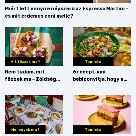
Miért lett ennyire népszerű az Espresso Martini –
és mit érdemes enni mellé?
Mit főzzek ma?
Toplista
Nem tudom, mit
6 recept, ami
főzzek ma – Zöldség
bebizonyítja, hogy a
minden mennyiségben
barack húsok mellé is
zseniális
Hol egyek ma?
Toplista