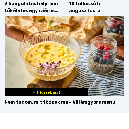
3 hangulatos hely, ami
10 fullos süti
tökéletes egy ráérős
augusztusra
hétvégi ebédhez
Mit főzzek ma?
Nem tudom, mit főzzek ma – Villámgyors menü