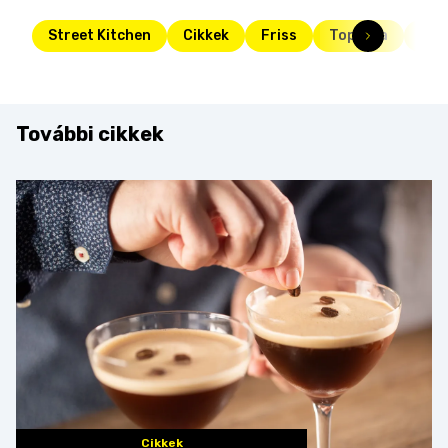
Street Kitchen
Cikkek
Friss
Toplista
piz
További cikkek
Cikkek