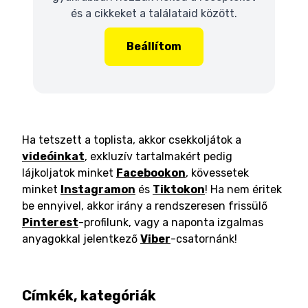
és a cikkeket a találataid között.
Beállítom
Ha tetszett a toplista, akkor csekkoljátok a
videóinkat
, exkluzív tartalmakért pedig
lájkoljatok minket
Facebookon
, kövessetek
minket
Instagramon
és
Tiktokon
! Ha nem éritek
be ennyivel, akkor irány a rendszeresen frissülő
Pinterest
-profilunk, vagy a naponta izgalmas
anyagokkal jelentkező
Viber
-csatornánk!
Címkék, kategóriák