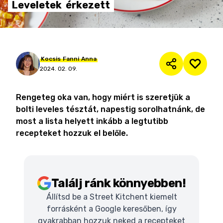
Leveletek
érkezett
Kocsis
Fanni
Anna
2024. 02. 09.
Rengeteg oka van, hogy miért is szeretjük a
bolti leveles tésztát, napestig sorolhatnánk, de
most a lista helyett inkább a legtutibb
recepteket hozzuk el belőle.
Találj ránk könnyebben!
Állítsd be a Street Kitchent kiemelt
forrásként a Google keresőben, így
gyakrabban hozzuk neked a recepteket