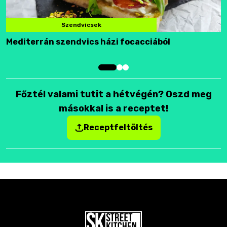
Szendvicsek
Mediterrán szendvics házi focacciából
F
Főztél valami tutit a hétvégén? Oszd meg
másokkal is a receptet!
Receptfeltöltés