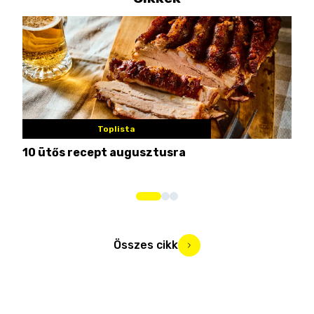
Toplista
10 ütős recept augusztusra
Pén
Összes cikk