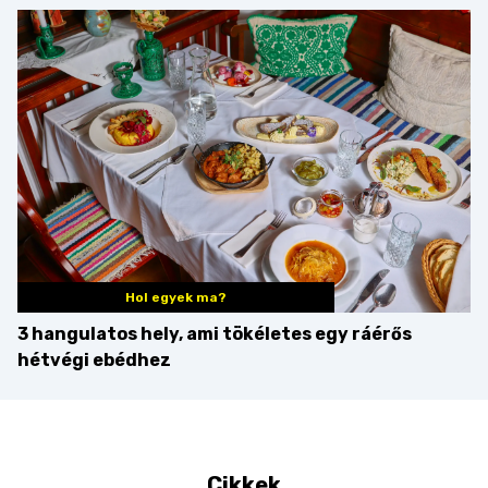
minden mennyiségben
barack húsok mellé is
zseniális
Hol egyek ma?
3 hangulatos hely, ami tökéletes egy ráérős
hétvégi ebédhez
Cikkek