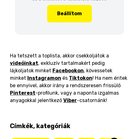
Beállítom
Ha tetszett a toplista, akkor csekkoljátok a
videóinkat
, exkluzív tartalmakért pedig
lájkoljatok minket
Facebookon
, kövessetek
minket
Instagramon
és
Tiktokon
! Ha nem éritek
be ennyivel, akkor irány a rendszeresen frissülő
Pinterest
-profilunk, vagy a naponta izgalmas
anyagokkal jelentkező
Viber
-csatornánk!
Címkék, kategóriák