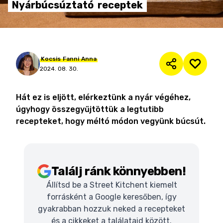
Nyárbúcsúztató
receptek
Kocsis
Fanni
Anna
2024. 08. 30.
Hát ez is eljött, elérkeztünk a nyár végéhez,
úgyhogy összegyűjtöttük a legtutibb
recepteket, hogy méltó módon vegyünk búcsút.
Találj ránk könnyebben!
Állítsd be a Street Kitchent kiemelt
forrásként a Google keresőben, így
gyakrabban hozzuk neked a recepteket
és a cikkeket a találataid között.