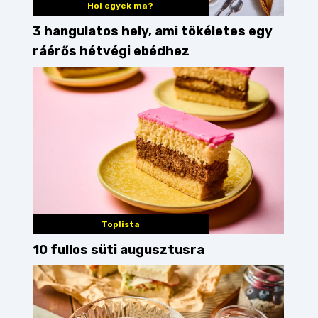
Hol egyek ma?
3 hangulatos hely, ami tökéletes egy
ráérős hétvégi ebédhez
Toplista
10 fullos süti augusztusra