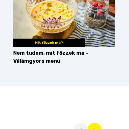
Mit főzzek ma?
Nem tudom, mit főzzek ma –
Villámgyors menü