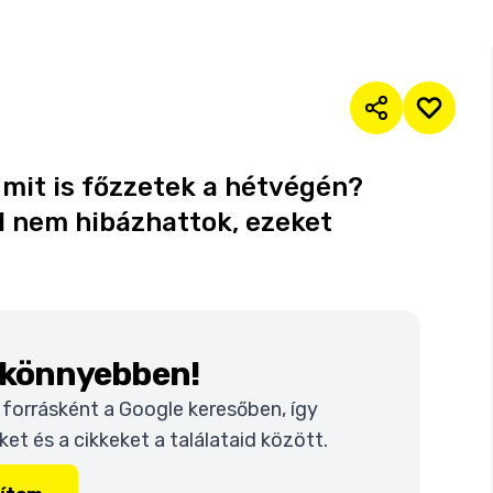
mit is főzzetek a hétvégén?
l nem hibázhattok, ezeket
k könnyebben!
t forrásként a Google keresőben, így
t és a cikkeket a találataid között.