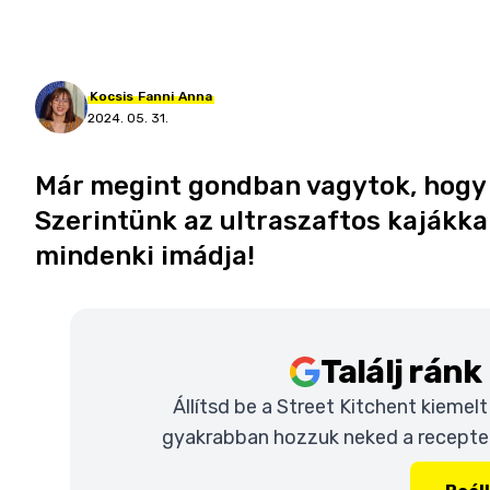
Kocsis
Fanni
Anna
2024. 05. 31.
Már megint gondban vagytok, hogy 
Szerintünk az ultraszaftos kajákka
mindenki imádja!
Találj rán
Állítsd be a Street Kitchent kiemel
gyakrabban hozzuk neked a recepteke