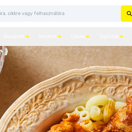
Receptek
Rovatok
Cikkek
Toplisták