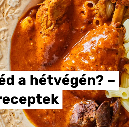
éd
a
hétvégén?
–
receptek