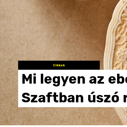
Cikkek
Mi
legyen
az
eb
Szaftban
úszó