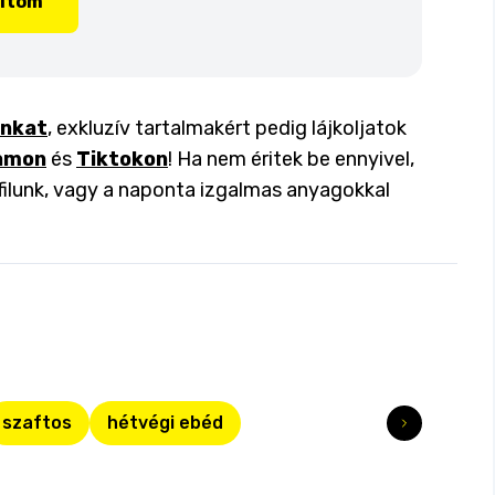
lítom
inkat
, exkluzív tartalmakért pedig lájkoljatok
amon
és
Tiktokon
! Ha nem éritek be ennyivel,
filunk, vagy a naponta izgalmas anyagokkal
szaftos
hétvégi ebéd