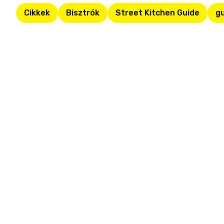
Cikkek
Bisztrók
Street Kitchen Guide
g