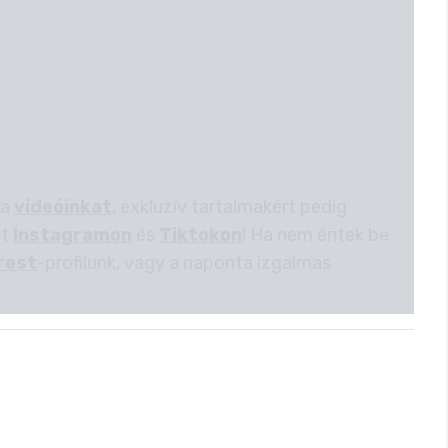
 a
videóinkat
, exkluzív tartalmakért pedig
et
Instagramon
és
Tiktokon
! Ha nem éritek be
rest
-profilunk, vagy a naponta izgalmas