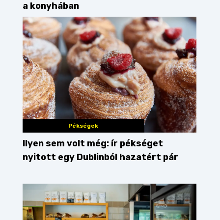
a konyhában
Pékségek
Ilyen sem volt még: ír pékséget
nyitott egy Dublinból hazatért pár