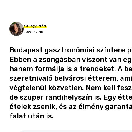
Szilágyi
Nóri
2025. 12. 18.
Budapest gasztronómiai színtere p
Ebben a zsongásban viszont van eg
hanem formálja is a trendeket. A b
szeretnivaló belvárosi étterem, am
végtelenül közvetlen. Nem kell fesz
de szuper randihelyszín is. Egy étt
ételek zsenik, és az élmény garantá
falat után is.