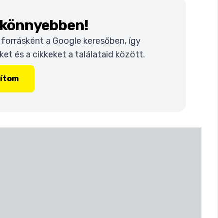
k könnyebben!
t forrásként a Google keresőben, így
t és a cikkeket a találataid között.
lítom