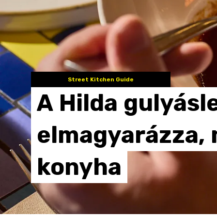
Street Kitchen Guide
A
Hilda
gulyásl
elmagyarázza,
konyha