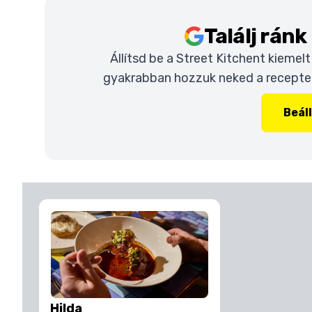
Találj rán
Állítsd be a Street Kitchent kiemel
gyakrabban hozzuk neked a recepteke
Beál
Hilda