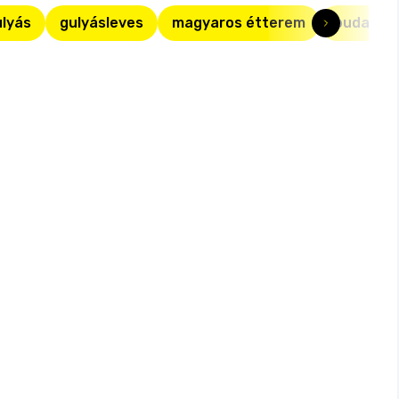
ulyás
gulyásleves
magyaros étterem
budapest