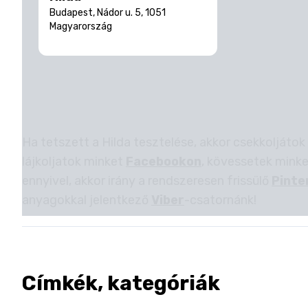
Budapest, Nádor u. 5, 1051
Magyarország
Ha tetszett a Hilda tesztelése, akkor csekkoljátok
lájkoljatok minket
Facebookon
, kövessetek mink
ennyivel, akkor irány a rendszeresen frissülő
Pinte
anyagokkal jelentkező
Viber
-csatornánk!
Címkék, kategóriák