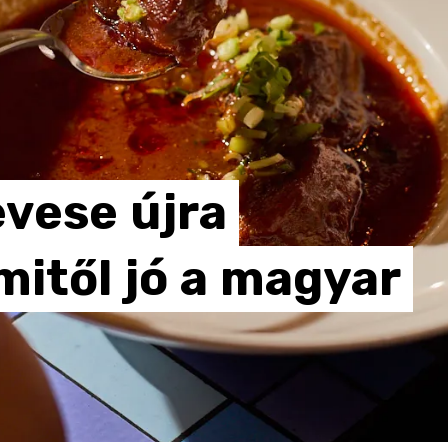
evese
újra
mitől
jó
a
magyar