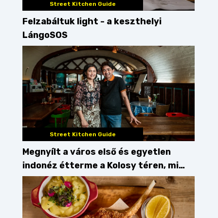
Street Kitchen Guide
i étterem
Felzabáltuk light - a keszthelyi
LángoSOS
Street Kitchen Guide
Megnyílt a város első és egyetlen
indonéz étterme a Kolosy téren, mi
pedig kipróbáltuk!