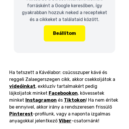
forrásként a Google keresőben, így
gyakrabban hozzuk neked a recepteket
és a cikkeket a találataid között.
Beállítom
Ha tetszett a Kávélabor: csúcsszuper kávé és
reggeli Zalaegerszegen cikk, akkor csekkoljátok a
videóinkat
, exkluzív tartalmakért pedig
lájkoljatok minket
Facebookon
, kövessetek
minket
Instagramon
és
Tiktokon
! Ha nem éritek
be ennyivel, akkor irány a rendszeresen frissülő
Pinterest
-profilunk, vagy a naponta izgalmas
anyagokkal jelentkező
Viber
-csatornánk!