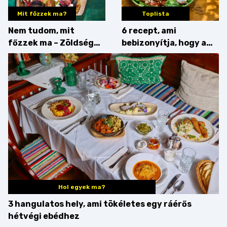
Mit főzzek ma?
Toplista
Nem tudom, mit
6 recept, ami
főzzek ma – Zöldség
bebizonyítja, hogy a
minden mennyiségben
barack húsok mellé is
zseniális
Hol egyek ma?
3 hangulatos hely, ami tökéletes egy ráérős
hétvégi ebédhez