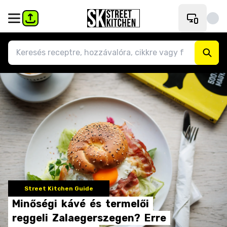
Street Kitchen Guide
Minőségi
kávé
és
termelői
reggeli
Zalaegerszegen?
Erre