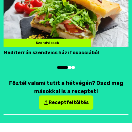
Szendvicsek
Mediterrán szendvics házi focacciából
F
Főztél valami tutit a hétvégén? Oszd meg
másokkal is a receptet!
Receptfeltöltés