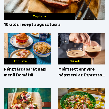
Toplista
10 ütős recept augusztusra
Toplista
Cikkek
Pénztárcabarát napi
Miért lett ennyire
menü Domától
népszerű az Espresso
Martini – és mit
érdemes enni mellé?