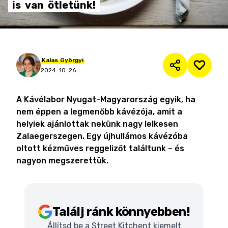
is
van
ötletünk!
Kalas
Györgyi
2024. 10. 26.
A Kávélabor Nyugat-Magyarország egyik, ha
nem éppen a legmenőbb kávézója, amit a
helyiek ajánlottak nekünk nagy lelkesen
Zalaegerszegen. Egy újhullámos kávézóba
oltott kézműves reggelizőt találtunk – és
nagyon megszerettük.
Találj ránk könnyebben!
Állítsd be a Street Kitchent kiemelt