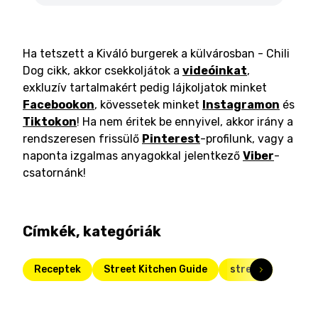
Ha tetszett a Kiváló burgerek a külvárosban - Chili
Dog cikk, akkor csekkoljátok a
videóinkat
,
exkluzív tartalmakért pedig lájkoljatok minket
Facebookon
, kövessetek minket
Instagramon
és
Tiktokon
! Ha nem éritek be ennyivel, akkor irány a
rendszeresen frissülő
Pinterest
-profilunk, vagy a
naponta izgalmas anyagokkal jelentkező
Viber
-
csatornánk!
Címkék, kategóriák
Receptek
Street Kitchen Guide
street