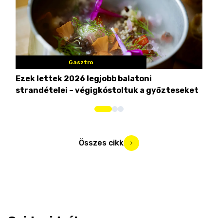
Gasztro
Ezek lettek 2026 legjobb balatoni
Bez
strandételei – végigkóstoltuk a győzteseket
búc
Összes cikk