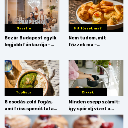
Gasztro
Mit főzzek ma?
Bezár Budapest egyik
Nem tudom, mit
legjobb fánkozója –
főzzek ma –
búcsúzik a Pampushka
Főszerepben a
camembert
Toplista
Cikkek
8 csodás zöld fogás,
Minden csepp számít:
ami friss spenóttal az
így spórolj vizet a
igazi
konyhában