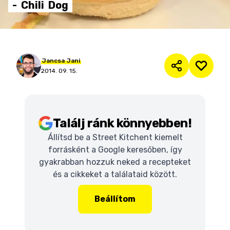
-
Chili
Dog
Jancsa
Jani
2014. 09. 15.
Találj ránk könnyebben!
Állítsd be a Street Kitchent kiemelt
forrásként a Google keresőben, így
gyakrabban hozzuk neked a recepteket
és a cikkeket a találataid között.
Beállítom