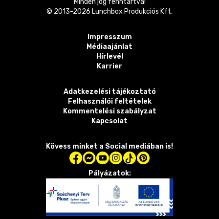
Minden jog fenntartva!
© 2013-
2026
Lunchbox Produkciós Kft.
Impresszum
Médiaajánlat
Hírlevél
Karrier
Adatkezelési tájékoztató
Felhasználói feltételek
Kommentelési szabályzat
Kapcsolat
Kövess minket a Social mediában is!
Pályázatok: