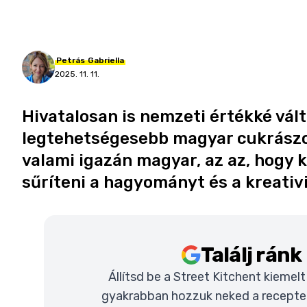
Petrás
Gabriella
2025. 11. 11.
Hivatalosan is nemzeti értékké vált
legtehetségesebb magyar cukrászo
valami igazán magyar, az az, hogy 
sűríteni a hagyományt és a kreativi
Találj rán
Állítsd be a Street Kitchent kiemel
gyakrabban hozzuk neked a recepteke