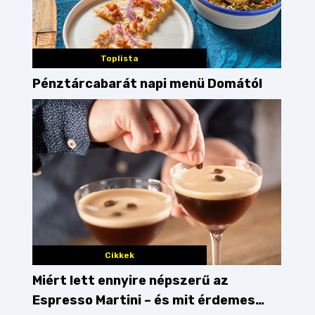
Toplista
Pénztárcabarát napi menü Domától
Cikkek
Miért lett ennyire népszerű az
Espresso Martini – és mit érdemes