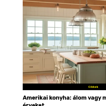
Cikkek
Amerikai konyha: álom vagy 
érveket