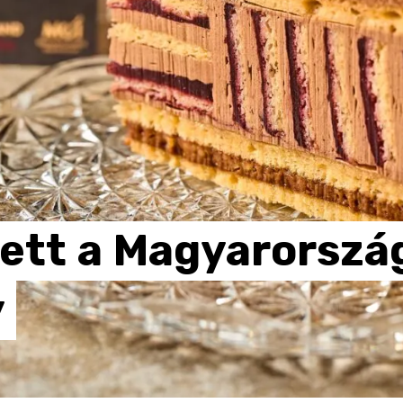
lett
a
Magyarorszá
y