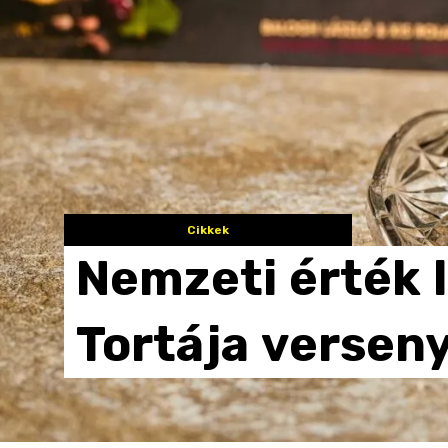
Cikkek
Nemzeti
érték
Tortája
versen