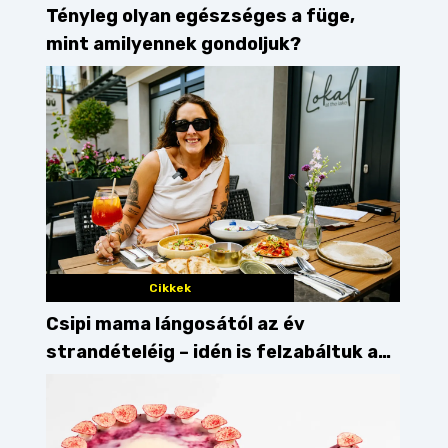
Tényleg olyan egészséges a füge,
mint amilyennek gondoljuk?
Cikkek
Csipi mama lángosától az év
strandételéig – idén is felzabáltuk a
Balaton déli partját