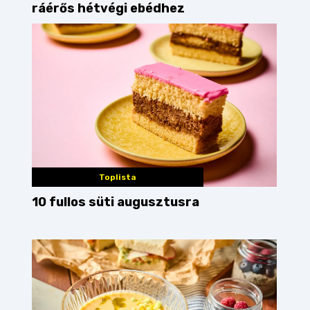
ráérős hétvégi ebédhez
Toplista
10 fullos süti augusztusra