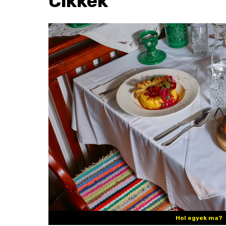
Cikkek
Hol egyek ma?