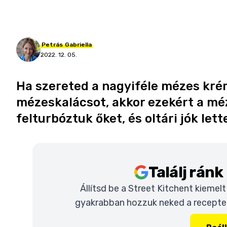
Petrás
Gabriella
2022. 12. 05.
Ha szereted a nagyiféle mézes kré
mézeskalácsot, akkor ezekért a méz
felturbóztuk őket, és oltári jók lett
Találj rán
Állítsd be a Street Kitchent kiemel
gyakrabban hozzuk neked a recepteke