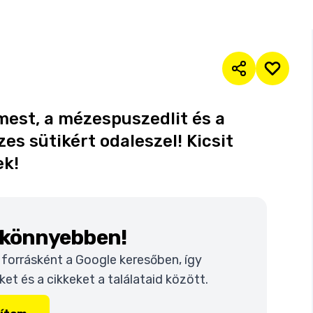
mest, a mézespuszedlit és a
es sütikért odaleszel! Kicsit
ek!
k könnyebben!
t forrásként a Google keresőben, így
t és a cikkeket a találataid között.