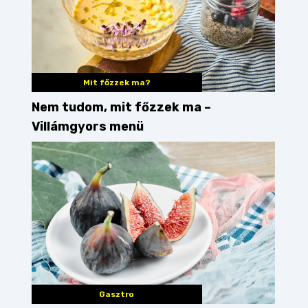
Mit főzzek ma?
Nem tudom, mit főzzek ma –
Villámgyors menü
Gasztro