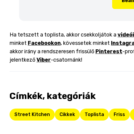
Beál
Ha tetszett a toplista, akkor csekkoljátok a
videó
minket
Facebookon
, kövessetek minket
Instagr
akkor irány a rendszeresen frissülő
Pinterest
-pro
jelentkező
Viber
-csatornánk!
Címkék, kategóriák
Street Kitchen
Cikkek
Toplista
Friss