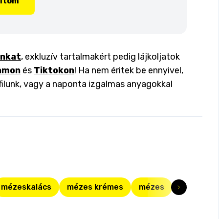
lítom
inkat
, exkluzív tartalmakért pedig lájkoljatok
amon
és
Tiktokon
! Ha nem éritek be ennyivel,
filunk, vagy a naponta izgalmas anyagokkal
mézeskalács
mézes krémes
mézes