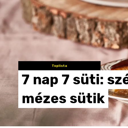
Toplista
7
nap
7
süti:
sz
mézes
sütik