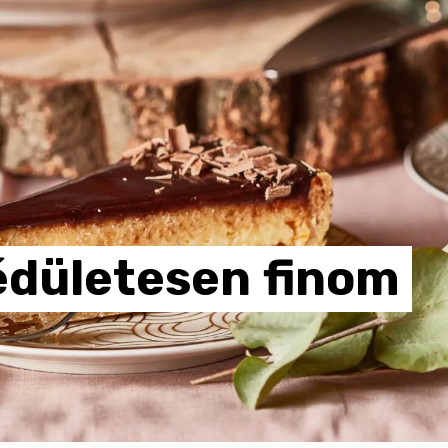
édületesen
finom