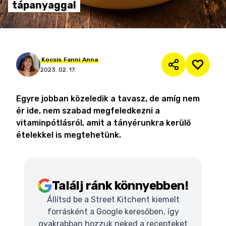
tápanyaggal
Kocsis
Fanni
Anna
2023. 02. 17.
Egyre jobban közeledik a tavasz, de amíg nem
ér ide, nem szabad megfeledkezni a
vitaminpótlásról, amit a tányérunkra kerülő
ételekkel is megtehetünk.
Találj ránk könnyebben!
Állítsd be a Street Kitchent kiemelt
forrásként a Google keresőben, így
gyakrabban hozzuk neked a recepteket