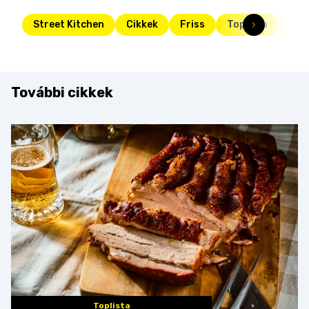
Street Kitchen
Cikkek
Friss
Toplista
tés
További cikkek
Toplista