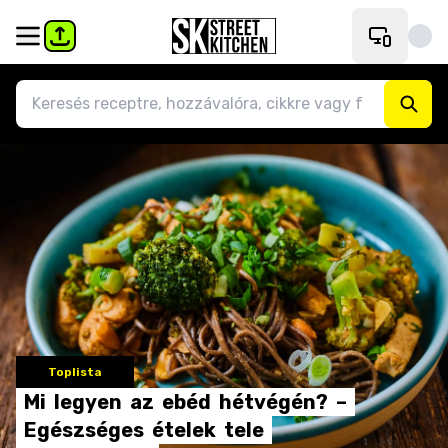
Toplista
Mi
legyen
az
ebéd
hétvégén?
–
Egészséges
ételek
tele