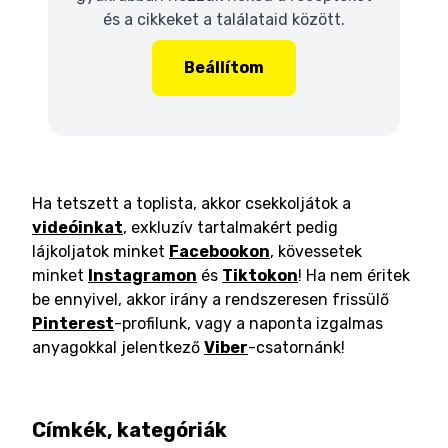
és a cikkeket a találataid között.
Beállítom
Ha tetszett a toplista, akkor csekkoljátok a
videóinkat
, exkluzív tartalmakért pedig
lájkoljatok minket
Facebookon
, kövessetek
minket
Instagramon
és
Tiktokon
! Ha nem éritek
be ennyivel, akkor irány a rendszeresen frissülő
Pinterest
-profilunk, vagy a naponta izgalmas
anyagokkal jelentkező
Viber
-csatornánk!
Címkék, kategóriák