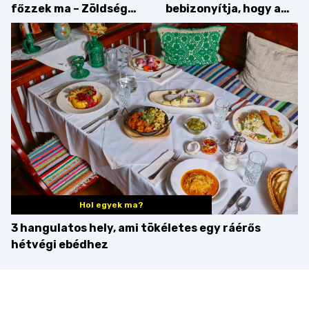
főzzek ma – Zöldség
bebizonyítja, hogy a
minden mennyiségben
barack húsok mellé is
zseniális
Hol egyek ma?
3 hangulatos hely, ami tökéletes egy ráérős
hétvégi ebédhez