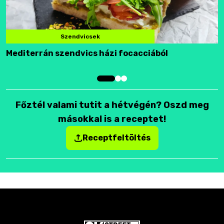
Szendvicsek
Mediterrán szendvics házi focacciából
F
Főztél valami tutit a hétvégén? Oszd meg
másokkal is a receptet!
Receptfeltöltés