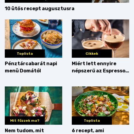
10 ütős recept augusztusra
Toplista
Cikkek
Pénztárcabarát napi
Miért lett ennyire
menü Domától
népszerű az Espresso
Martini – és mit
érdemes enni mellé?
Mit főzzek ma?
Toplista
Nem tudom, mit
6 recept, ami