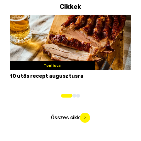
Cikkek
Toplista
10 ütős recept augusztusra
Pén
Összes cikk