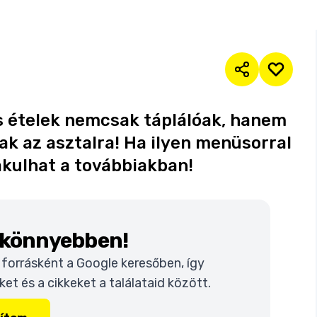
s ételek nemcsak táplálóak, hanem
k az asztalra! Ha ilyen menüsorral
lakulhat a továbbiakban!
k könnyebben!
t forrásként a Google keresőben, így
t és a cikkeket a találataid között.