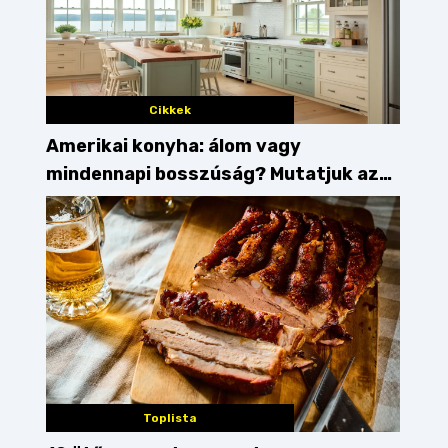
Cikkek
Amerikai konyha: álom vagy
mindennapi bosszúság? Mutatjuk az
érveket
Toplista