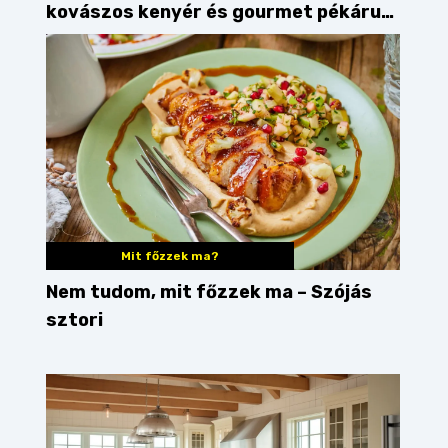
kovászos kenyér és gourmet pékáruk
Palkonyán
Mit főzzek ma?
Nem tudom, mit főzzek ma – Szójás
sztori
t főzzek ma?