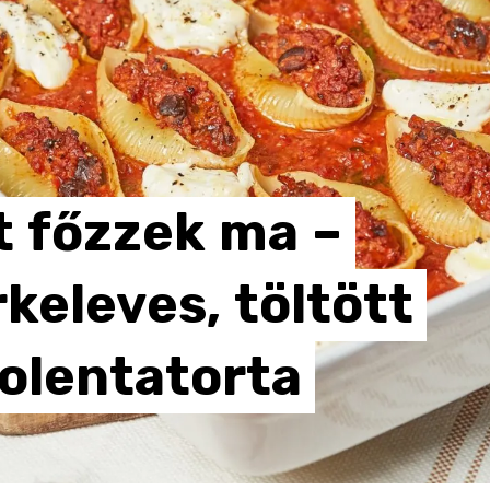
t
főzzek
ma
–
rkeleves,
töltött
olentatorta