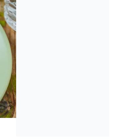
Cikkek
Amerikai konyha: álom vagy min
érveket