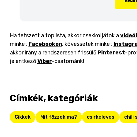
Beál
Ha tetszett a toplista, akkor csekkoljátok a
videó
minket
Facebookon
, kövessetek minket
Instagr
akkor irány a rendszeresen frissülő
Pinterest
-pro
jelentkező
Viber
-csatornánk!
Címkék, kategóriák
Cikkek
Mit főzzek ma?
csirkeleves
chili