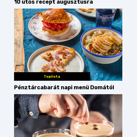
10 ütős recept augusztusra
Toplista
Pénztárcabarát napi menü Domától