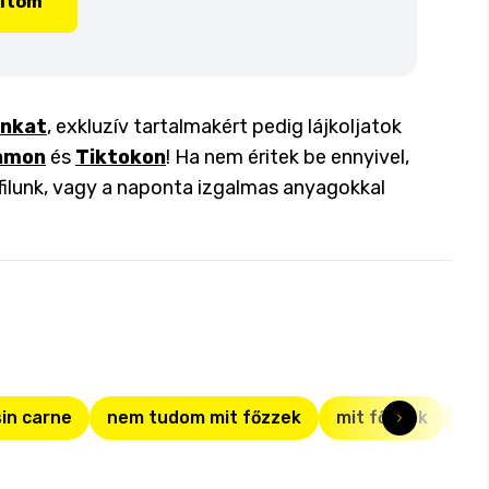
lítom
inkat
, exkluzív tartalmakért pedig lájkoljatok
amon
és
Tiktokon
! Ha nem éritek be ennyivel,
filunk, vagy a naponta izgalmas anyagokkal
 sin carne
nem tudom mit főzzek
mit főzzek
mi