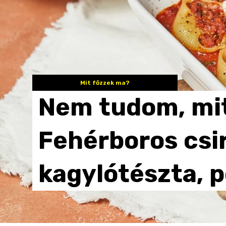
Mit főzzek ma?
Nem
tudom,
mi
Fehérboros
csi
kagylótészta,
p