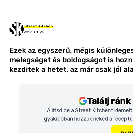
Street
Kitchen
2026. 01. 26.
Ezek az egyszerű, mégis különlege
melegséget és boldogságot is hozna
kezditek a hetet, az már csak jól a
Találj rán
Állítsd be a Street Kitchent kiemel
gyakrabban hozzuk neked a recepteke