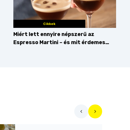
Cikkek
Miért lett ennyire népszerű az
Espresso Martini – és mit érdemes
enni mellé?