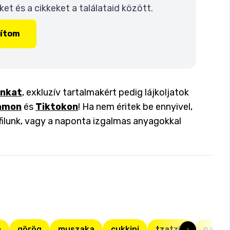
t és a cikkeket a találataid között.
lítom
inkat
, exkluzív tartalmakért pedig lájkoljatok
amon
és
Tiktokon
! Ha nem éritek be ennyivel,
filunk, vagy a naponta izgalmas anyagokkal
a
görög
muszaka
cukkini
tzatziki
padliz