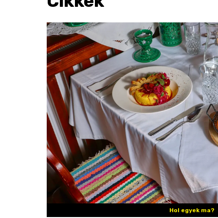
Cikkek
Hol egyek ma?