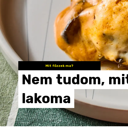
Mit főzzek ma?
Nem
tudom,
mi
lakoma