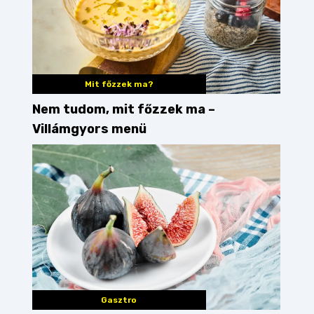
Mit főzzek ma?
Nem tudom, mit főzzek ma –
Villámgyors menü
Gasztro