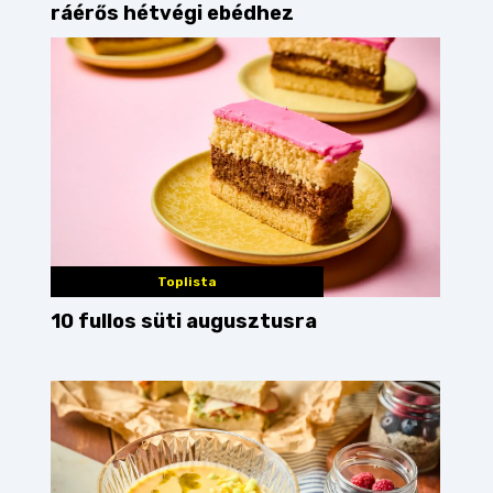
ráérős hétvégi ebédhez
Toplista
10 fullos süti augusztusra
sános
souvlaki
nem tudom mit főzzek
mit főz