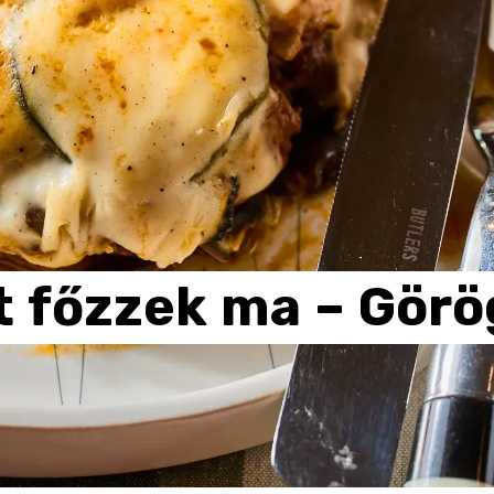
t
főzzek
ma
–
Görö