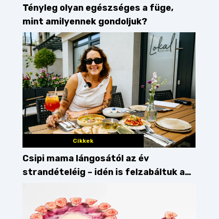
Tényleg olyan egészséges a füge,
mint amilyennek gondoljuk?
Cikkek
Csipi mama lángosától az év
strandételéig – idén is felzabáltuk a
Balaton déli partját