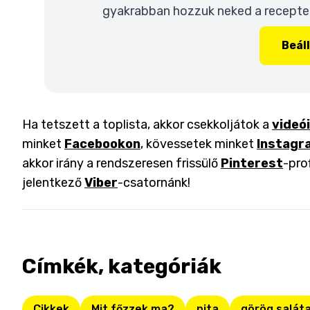
gyakrabban hozzuk neked a recepteke
Beál
Ha tetszett a toplista, akkor csekkoljátok a
videó
minket
Facebookon
, kövessetek minket
Instagr
akkor irány a rendszeresen frissülő
Pinterest
-pro
jelentkező
Viber
-csatornánk!
Címkék, kategóriák
Cikkek
Mit főzzek ma?
pita
görög salát