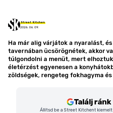
Street
Kitchen
2026. 06. 09.
Ha már alig várjátok a nyaralást, é
tavernában ücsörögnétek, akkor van
túlgondolni a menüt, mert elhoztuk
életérzést egyenesen a konyhátokb
zöldségek, rengeteg fokhagyma és 
Találj rán
Állítsd be a Street Kitchent kiemel