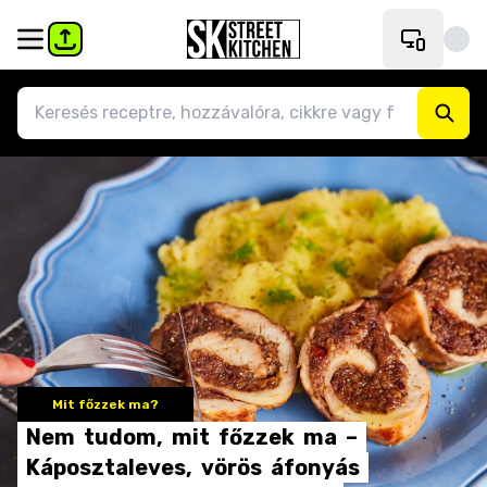
Mit főzzek ma?
Nem
tudom,
mit
főzzek
ma
–
Káposztaleves,
vörös
áfonyás