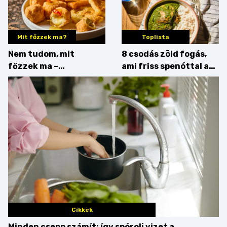
Mit főzzek ma?
Toplista
Nem tudom, mit
8 csodás zöld fogás,
főzzek ma –
ami friss spenóttal az
Főszerepben a
igazi
camembert
Cikkek
Minden csepp számít: így spórolj vizet a