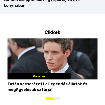
konyhában
Cikkek
Gasztro
Tatán vacsorázott a Legendás állatok és
Eze
megfigyelésük sztárja!
str