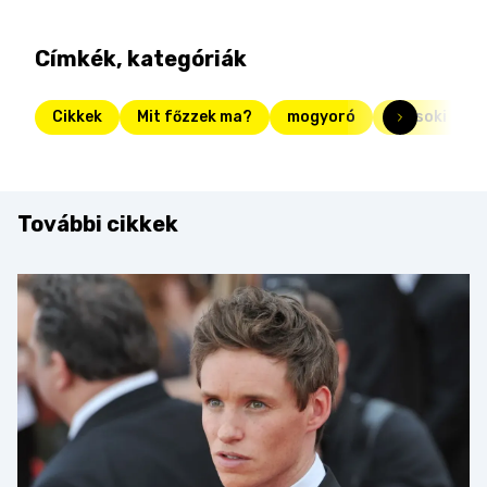
Címkék, kategóriák
Cikkek
Mit főzzek ma?
mogyoró
étcsoki
További cikkek