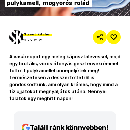
pulykamell,
mogyorós
rolád
Street
Kitchen
2025. 12. 21.
A vasárnapot egy meleg káposztalevessel, majd
egy brutális, vörös áfonyás gesztenyekrémmel
töltött pulykamellel ünnepeljétek meg!
Természetesen a desszertötletről is
gondoskodtunk, ami olyan krémes, hogy mind a
tíz ujjatokat megnyaljátok utána. Mennyei
falatok egy meghitt napon!
Találj ránk könnyebben!