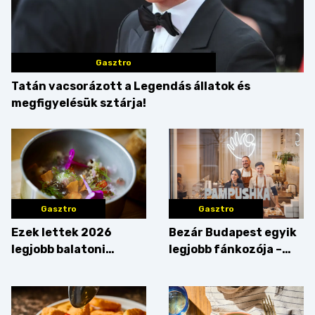
Gasztro
Tatán vacsorázott a Legendás állatok és
megfigyelésük sztárja!
Gasztro
Gasztro
Ezek lettek 2026
Bezár Budapest egyik
legjobb balatoni
legjobb fánkozója –
strandételei –
búcsúzik a Pampushka
végigkóstoltuk a
győzteseket