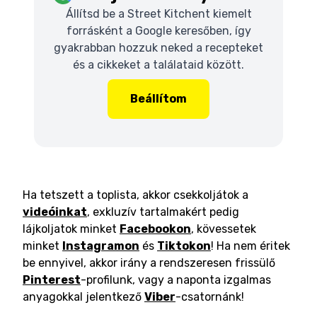
Állítsd be a Street Kitchent kiemelt
forrásként a Google keresőben, így
gyakrabban hozzuk neked a recepteket
és a cikkeket a találataid között.
Beállítom
Ha tetszett a toplista, akkor csekkoljátok a
videóinkat
, exkluzív tartalmakért pedig
lájkoljatok minket
Facebookon
, kövessetek
minket
Instagramon
és
Tiktokon
! Ha nem éritek
be ennyivel, akkor irány a rendszeresen frissülő
Pinterest
-profilunk, vagy a naponta izgalmas
anyagokkal jelentkező
Viber
-csatornánk!