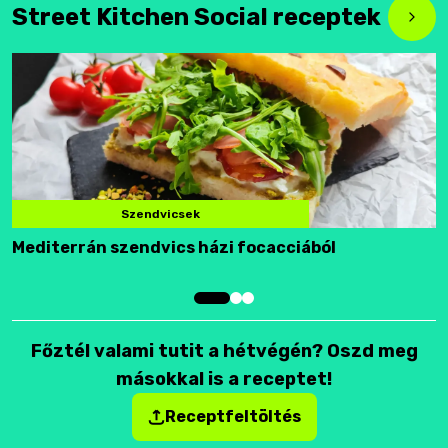
Street Kitchen Social receptek
Szendvicsek
Mediterrán szendvics házi focacciából
F
Főztél valami tutit a hétvégén? Oszd meg
másokkal is a receptet!
Receptfeltöltés