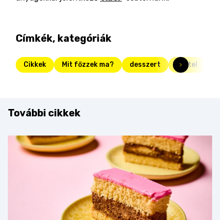
Címkék, kategóriák
Cikkek
Mit főzzek ma?
desszert
főétel
l
További cikkek