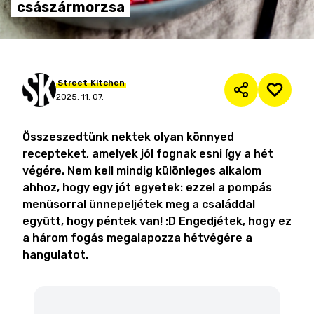
császármorzsa
Street
Kitchen
2025. 11. 07.
Összeszedtünk nektek olyan könnyed
recepteket, amelyek jól fognak esni így a hét
végére. Nem kell mindig különleges alkalom
ahhoz, hogy egy jót egyetek: ezzel a pompás
menüsorral ünnepeljétek meg a családdal
együtt, hogy péntek van! :D Engedjétek, hogy ez
a három fogás megalapozza hétvégére a
hangulatot.