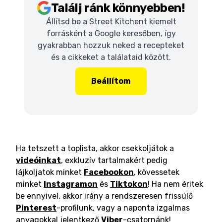
Találj ránk könnyebben!
Állítsd be a Street Kitchent kiemelt
forrásként a Google keresőben, így
gyakrabban hozzuk neked a recepteket
és a cikkeket a találataid között.
Beállítom
Ha tetszett a toplista, akkor csekkoljátok a
videóinkat
, exkluzív tartalmakért pedig
lájkoljatok minket
Facebookon
, kövessetek
minket
Instagramon
és
Tiktokon
! Ha nem éritek
be ennyivel, akkor irány a rendszeresen frissülő
Pinterest
-profilunk, vagy a naponta izgalmas
anyagokkal jelentkező
Viber
-csatornánk!