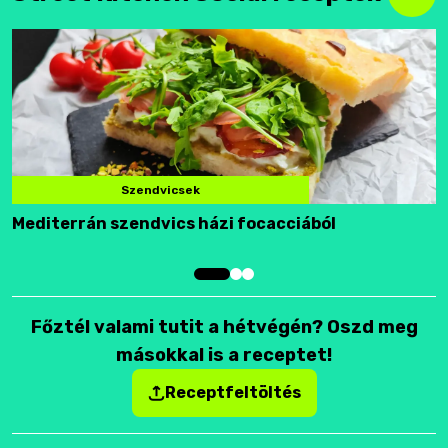
Szendvicsek
Mediterrán szendvics házi focacciából
F
Főztél valami tutit a hétvégén? Oszd meg
másokkal is a receptet!
Receptfeltöltés