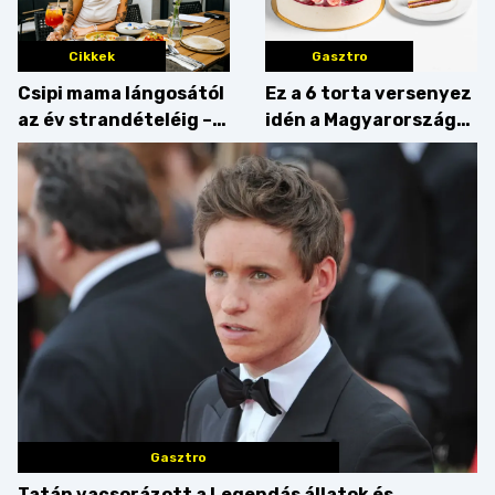
Cikkek
Gasztro
Csipi mama lángosától
Ez a 6 torta versenyez
az év strandételéig –
idén a Magyarország
idén is felzabáltuk a
tortája címért
Balaton déli partját
Gasztro
Tatán vacsorázott a Legendás állatok és