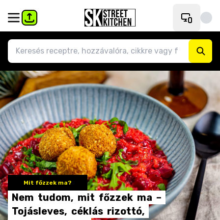
Mit főzzek ma?
Nem
tudom,
mit
főzzek
ma
–
Tojásleves,
céklás
rizottó,