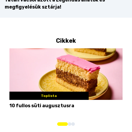
megfigyelésük sztárja!
Cikkek
Toplista
10 fullos süti augusztusra
Nem
me