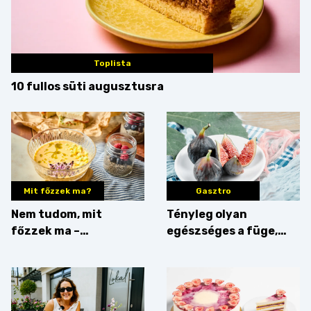
Toplista
10 fullos süti augusztusra
Mit főzzek ma?
Gasztro
Nem tudom, mit
Tényleg olyan
főzzek ma –
egészséges a füge,
Villámgyors menü
mint amilyennek
gondoljuk?