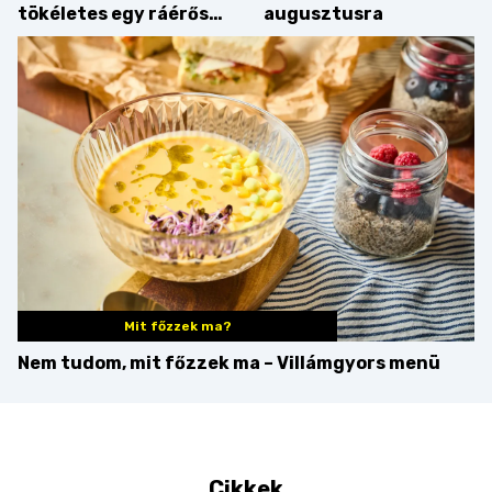
tökéletes egy ráérős
augusztusra
hétvégi ebédhez
Mit főzzek ma?
Nem tudom, mit főzzek ma – Villámgyors menü
Cikkek