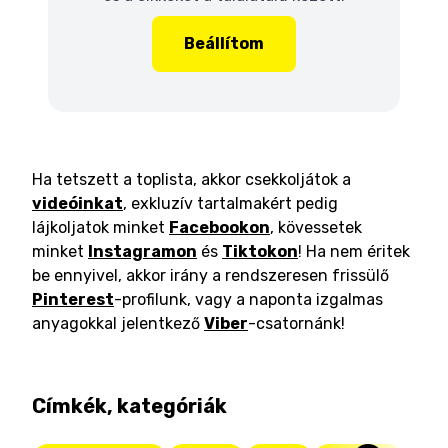
Beállítom
Ha tetszett a toplista, akkor csekkoljátok a
videóinkat
, exkluzív tartalmakért pedig
lájkoljatok minket
Facebookon
, kövessetek
minket
Instagramon
és
Tiktokon
! Ha nem éritek
be ennyivel, akkor irány a rendszeresen frissülő
Pinterest
-profilunk, vagy a naponta izgalmas
anyagokkal jelentkező
Viber
-csatornánk!
Címkék, kategóriák