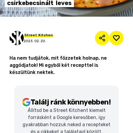
csirkebecsinált
leves
Street
Kitchen
2023. 02. 20.
Ha nem tudjátok, mit főzzetek holnap, ne
aggódjatok! Mi egyből két recepttel is
készültünk nektek.
Találj ránk könnyebben!
Állítsd be a Street Kitchent kiemelt
forrásként a Google keresőben, így
gyakrabban hozzuk neked a recepteket
és a cikkeket a találataid között.