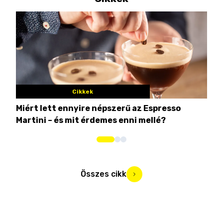
Cikkek
Miért lett ennyire népszerű az Espresso
Nem
Martini – és mit érdemes enni mellé?
men
Összes cikk