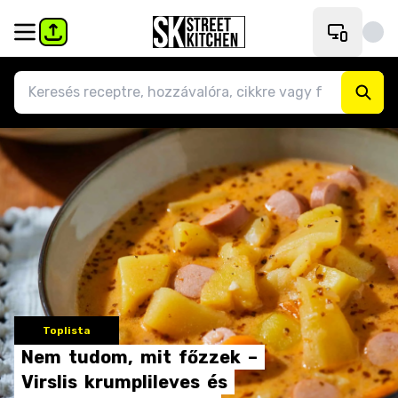
Toplista
Nem
tudom,
mit
főzzek
–
Virslis
krumplileves
és