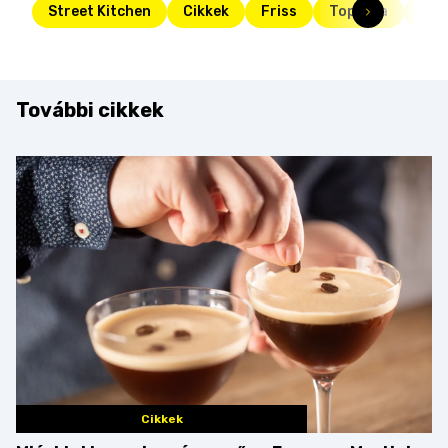
Street Kitchen
Cikkek
Friss
Toplista
top
További cikkek
Cikkek