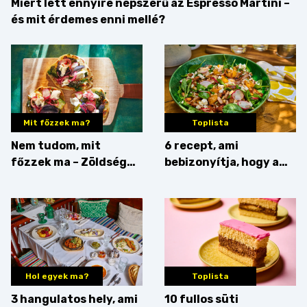
Miért lett ennyire népszerű az Espresso Martini –
és mit érdemes enni mellé?
Mit főzzek ma?
Toplista
Nem tudom, mit
6 recept, ami
főzzek ma – Zöldség
bebizonyítja, hogy a
minden mennyiségben
barack húsok mellé is
zseniális
Hol egyek ma?
Toplista
3 hangulatos hely, ami
10 fullos süti