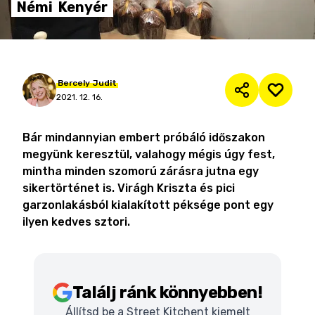
Némi
Kenyér
Bercely
Judit
2021. 12. 16.
Bár mindannyian embert próbáló időszakon
megyünk keresztül, valahogy mégis úgy fest,
mintha minden szomorú zárásra jutna egy
sikertörténet is. Virágh Kriszta és pici
garzonlakásból kialakított péksége pont egy
ilyen kedves sztori.
Találj ránk könnyebben!
Állítsd be a Street Kitchent kiemelt