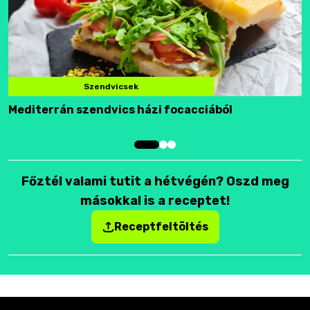
Szendvicsek
Mediterrán szendvics házi focacciából
F
Főztél valami tutit a hétvégén? Oszd meg
másokkal is a receptet!
Receptfeltöltés