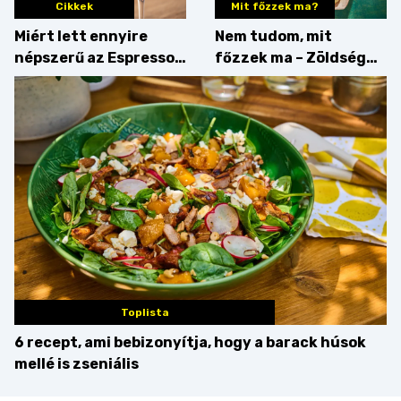
Cikkek
Mit főzzek ma?
Miért lett ennyire
Nem tudom, mit
népszerű az Espresso
főzzek ma – Zöldség
Martini – és mit
minden mennyiségben
érdemes enni mellé?
Toplista
6 recept, ami bebizonyítja, hogy a barack húsok
mellé is zseniális