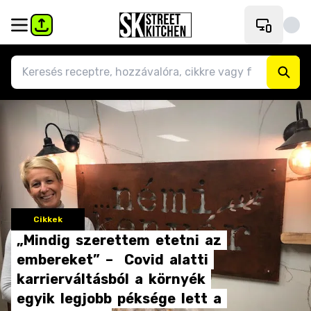
Cikkek
„Mindig
szerettem
etetni
az
embereket”
–
Covid
alatti
karrierváltásból
a
környék
egyik
legjobb
péksége
lett
a