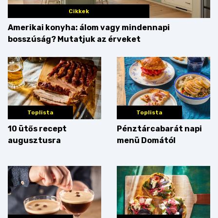
Cikkek
Amerikai konyha: álom vagy mindennapi
bosszúság? Mutatjuk az érveket
Toplista
Toplista
10 ütős recept
Pénztárcabarát napi
augusztusra
menü Domától