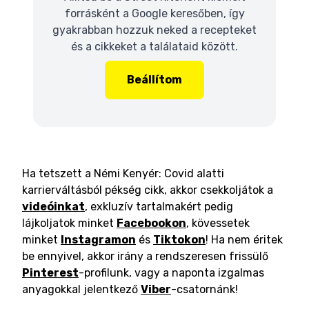
forrásként a Google keresőben, így
gyakrabban hozzuk neked a recepteket
és a cikkeket a találataid között.
Beállítom
Ha tetszett a Némi Kenyér: Covid alatti
karrierváltásból pékség cikk, akkor csekkoljátok a
videóinkat
, exkluzív tartalmakért pedig
lájkoljatok minket
Facebookon
, kövessetek
minket
Instagramon
és
Tiktokon
! Ha nem éritek
be ennyivel, akkor irány a rendszeresen frissülő
Pinterest
-profilunk, vagy a naponta izgalmas
anyagokkal jelentkező
Viber
-csatornánk!