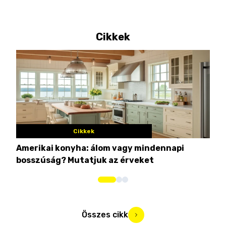
Cikkek
Cikkek
Amerikai konyha: álom vagy mindennapi
10 
bosszúság? Mutatjuk az érveket
Összes cikk