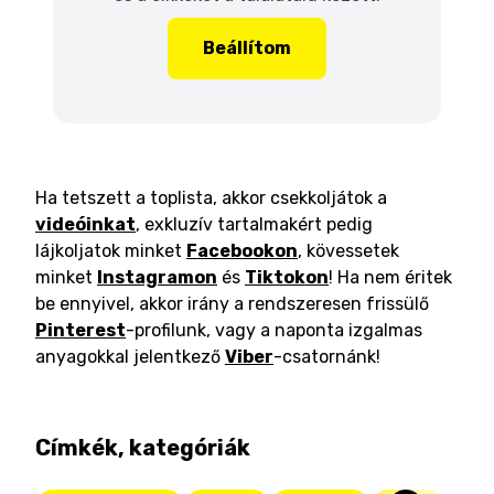
Beállítom
Ha tetszett a toplista, akkor csekkoljátok a
videóinkat
, exkluzív tartalmakért pedig
lájkoljatok minket
Facebookon
, kövessetek
minket
Instagramon
és
Tiktokon
! Ha nem éritek
be ennyivel, akkor irány a rendszeresen frissülő
Pinterest
-profilunk, vagy a naponta izgalmas
anyagokkal jelentkező
Viber
-csatornánk!
Címkék, kategóriák