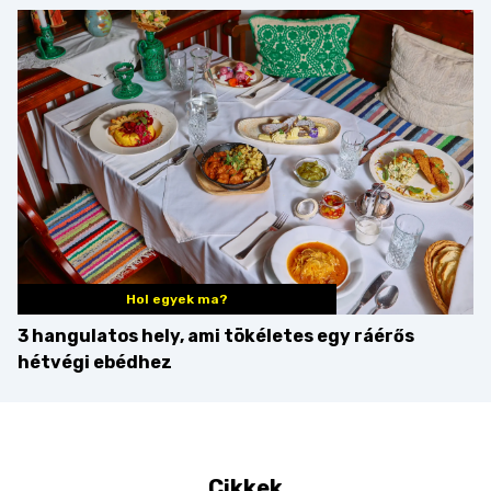
minden mennyiségben
barack húsok mellé is
zseniális
Hol egyek ma?
3 hangulatos hely, ami tökéletes egy ráérős
hétvégi ebédhez
Cikkek