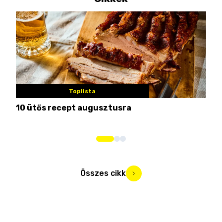
Toplista
10 ütős recept augusztusra
Pén
Összes cikk