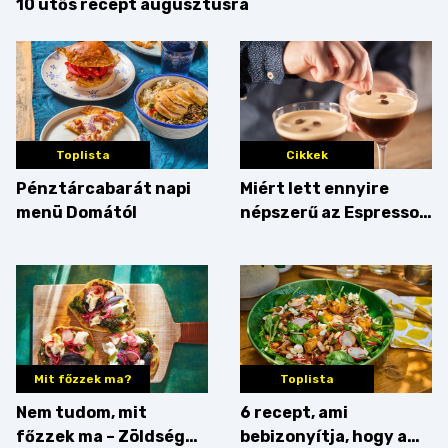
10 ütős recept augusztusra
Toplista
Cikkek
Pénztárcabarát napi
Miért lett ennyire
menü Domától
népszerű az Espresso
Martini – és mit
érdemes enni mellé?
Mit főzzek ma?
Toplista
Nem tudom, mit
6 recept, ami
főzzek ma – Zöldség
bebizonyítja, hogy a