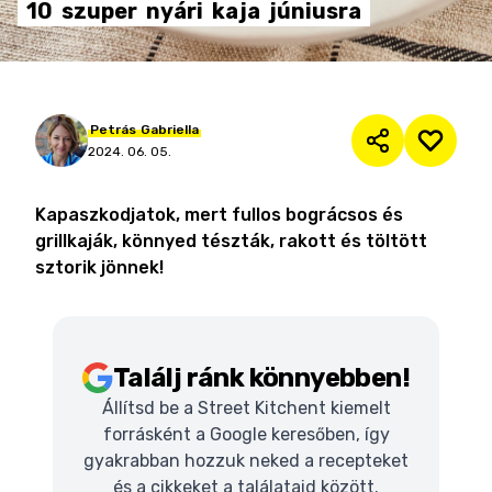
10
szuper
nyári
kaja
júniusra
Petrás
Gabriella
2024. 06. 05.
Kapaszkodjatok, mert fullos bográcsos és
grillkaják, könnyed tészták, rakott és töltött
sztorik jönnek!
Találj ránk könnyebben!
Állítsd be a Street Kitchent kiemelt
forrásként a Google keresőben, így
gyakrabban hozzuk neked a recepteket
és a cikkeket a találataid között.