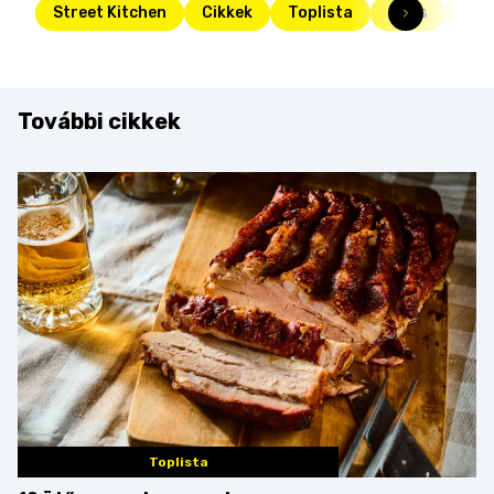
Street Kitchen
Cikkek
Toplista
Friss
tés
További cikkek
Toplista