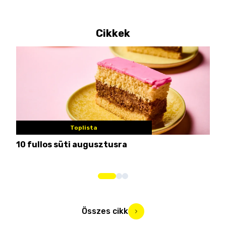
Cikkek
Toplista
10 fullos süti augusztusra
Nem
me
Összes cikk