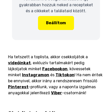
gyakrabban hozzuk neked a recepteket
és a cikkeket a találataid között.
Beállítom
Ha tetszett a toplista, akkor csekkoljátok a
videóinkat
, exkluzív tartalmakért pedig
lájkoljatok minket
Facebookon
, kövessetek
minket
Instagramon
és
Tiktokon
! Ha nem éritek
be ennyivel, akkor irány a rendszeresen frissülő
Pinterest
-profilunk, vagy a naponta izgalmas
anyagokkal jelentkező
Viber
-csatornánk!