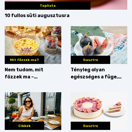
Toplista
10 fullos süti augusztusra
Mit főzzek ma?
Gasztro
Nem tudom, mit
Tényleg olyan
főzzek ma –
egészséges a füge,
Villámgyors menü
mint amilyennek
gondoljuk?
Cikkek
Gasztro