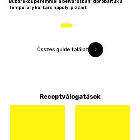
Buborékos peremmel a belvárosban: kipróbáltuk a
Temporary kortárs nápolyi pizzáit
Összes guide találat
Receptválogatások