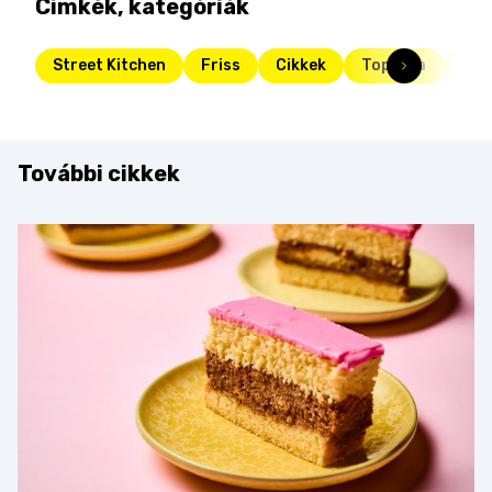
Címkék, kategóriák
Street Kitchen
Friss
Cikkek
Toplista
tor
További cikkek