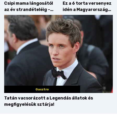
Csipi mama lángosától
Ez a 6 torta versenyez
az év strandételéig –
idén a Magyarország
idén is felzabáltuk a
tortája címért
Balaton déli partját
Gasztro
Tatán vacsorázott a Legendás állatok és
megfigyelésük sztárja!