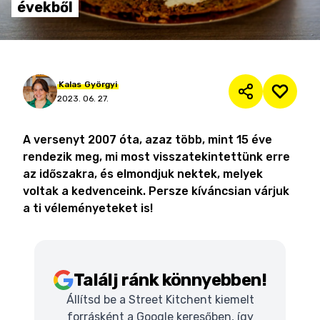
évekből
Kalas
Györgyi
2023. 06. 27.
A versenyt 2007 óta, azaz több, mint 15 éve
rendezik meg, mi most visszatekintettünk erre
az időszakra, és elmondjuk nektek, melyek
voltak a kedvenceink. Persze kíváncsian várjuk
a ti véleményeteket is!
Találj ránk könnyebben!
Állítsd be a Street Kitchent kiemelt
forrásként a Google keresőben, így