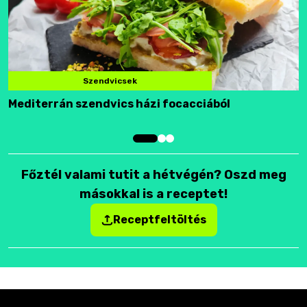
Szendvicsek
Mediterrán szendvics házi focacciából
F
Főztél valami tutit a hétvégén? Oszd meg
másokkal is a receptet!
Receptfeltöltés