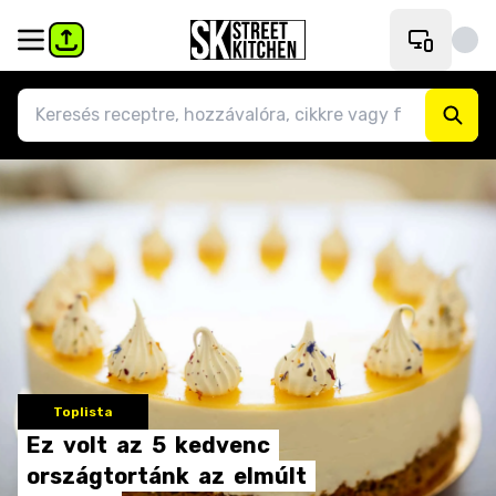
Toplista
Ez
volt
az
5
kedvenc
országtortánk
az
elmúlt