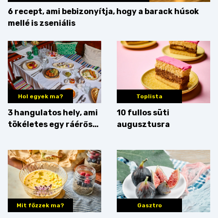
6 recept, ami bebizonyítja, hogy a barack húsok
mellé is zseniális
Hol egyek ma?
Toplista
3 hangulatos hely, ami
10 fullos süti
tökéletes egy ráérős
augusztusra
hétvégi ebédhez
Mit főzzek ma?
Gasztro