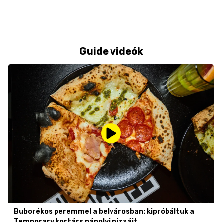
Guide videók
Buborékos peremmel a belvárosban: kipróbáltuk a
Temporary kortárs nápolyi pizzáit