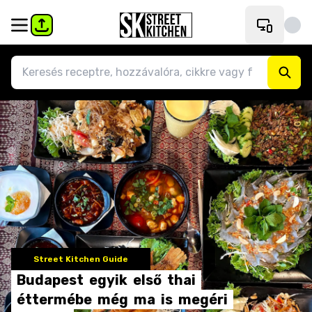
Street Kitchen Guide
Budapest
egyik
első
thai
éttermébe
még
ma
is
megéri