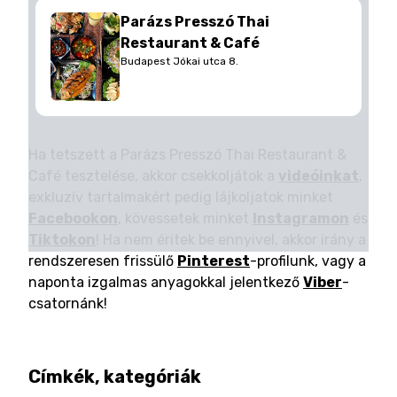
Parázs Presszó Thai
Restaurant & Café
Budapest Jókai utca 8.
Ha tetszett a Parázs Presszó Thai Restaurant &
Café tesztelése, akkor csekkoljátok a
videóinkat
,
exkluzív tartalmakért pedig lájkoljatok minket
Facebookon
, kövessetek minket
Instagramon
és
Tiktokon
! Ha nem éritek be ennyivel, akkor irány a
rendszeresen frissülő
Pinterest
-profilunk, vagy a
naponta izgalmas anyagokkal jelentkező
Viber
-
csatornánk!
Címkék, kategóriák