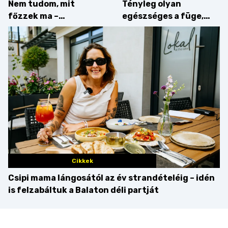
Nem tudom, mit
Tényleg olyan
főzzek ma –
egészséges a füge,
Villámgyors menü
mint amilyennek
gondoljuk?
Cikkek
Csipi mama lángosától az év strandételéig – idén
is felzabáltuk a Balaton déli partját