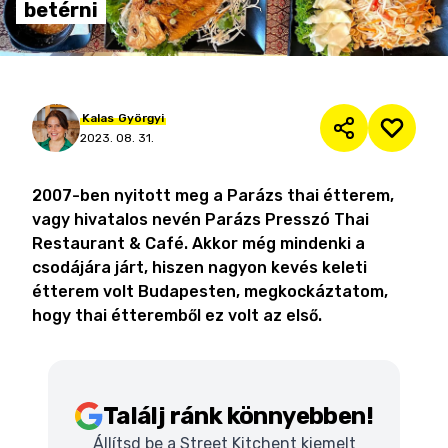
betérni
Kalas
Györgyi
2023. 08. 31.
2007-ben nyitott meg a Parázs thai étterem,
vagy hivatalos nevén Parázs Presszó Thai
Restaurant & Café. Akkor még mindenki a
csodájára járt, hiszen nagyon kevés keleti
étterem volt Budapesten, megkockáztatom,
hogy thai étteremből ez volt az első.
Találj ránk könnyebben!
Állítsd be a Street Kitchent kiemelt