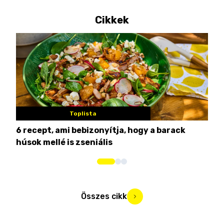
Cikkek
Toplista
6 recept, ami bebizonyítja, hogy a barack
3 h
húsok mellé is zseniális
hét
Összes cikk