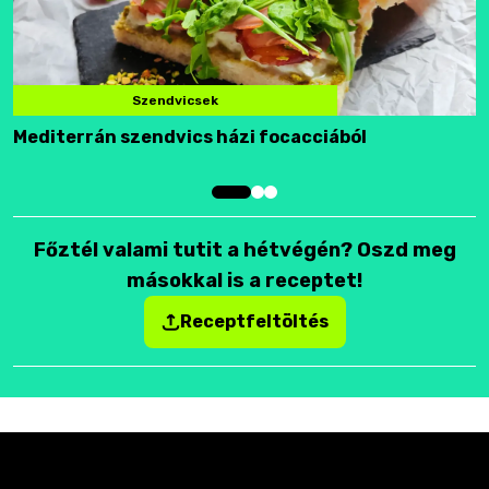
Szendvicsek
Mediterrán szendvics házi focacciából
F
Főztél valami tutit a hétvégén? Oszd meg
másokkal is a receptet!
Receptfeltöltés