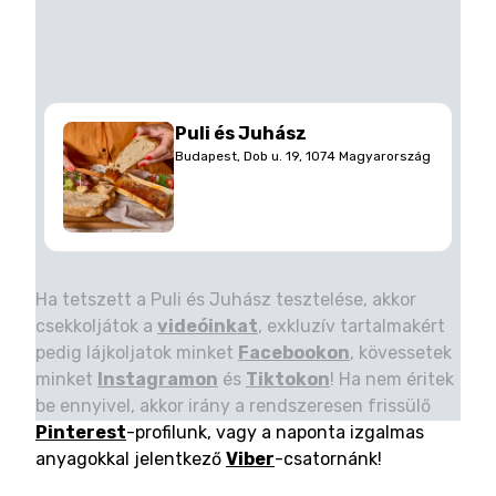
Puli és Juhász
Budapest, Dob u. 19, 1074 Magyarország
Ha tetszett a Puli és Juhász tesztelése, akkor
csekkoljátok a
videóinkat
, exkluzív tartalmakért
pedig lájkoljatok minket
Facebookon
, kövessetek
minket
Instagramon
és
Tiktokon
! Ha nem éritek
be ennyivel, akkor irány a rendszeresen frissülő
Pinterest
-profilunk, vagy a naponta izgalmas
anyagokkal jelentkező
Viber
-csatornánk!