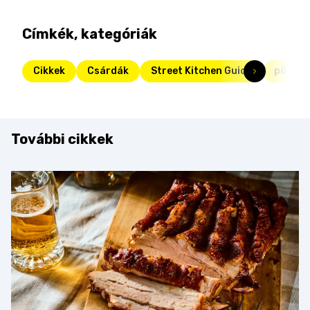
Címkék, kategóriák
Cikkek
Csárdák
Street Kitchen Guide
pörköl
További cikkek