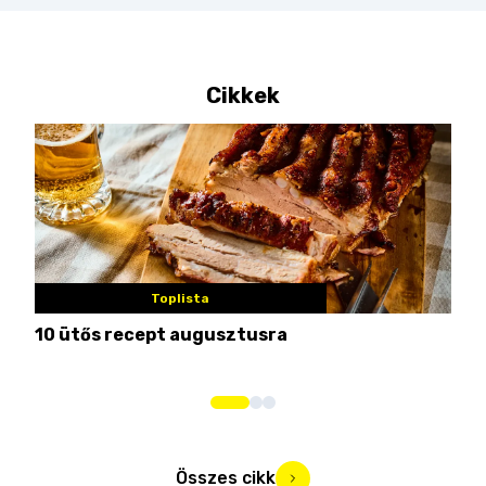
Cikkek
Toplista
10 ütős recept augusztusra
Pén
Összes cikk