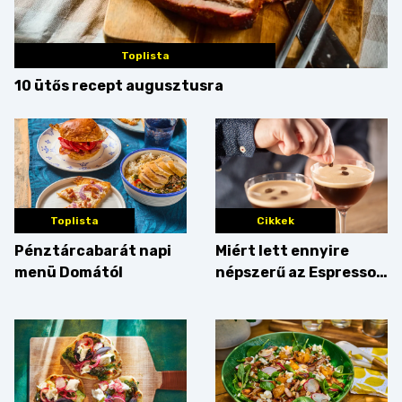
Toplista
10 ütős recept augusztusra
Toplista
Cikkek
Pénztárcabarát napi
Miért lett ennyire
menü Domától
népszerű az Espresso
Martini – és mit
érdemes enni mellé?