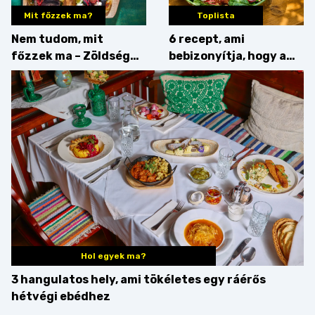
Mit főzzek ma?
Toplista
Nem tudom, mit
6 recept, ami
főzzek ma – Zöldség
bebizonyítja, hogy a
minden mennyiségben
barack húsok mellé is
zseniális
Hol egyek ma?
3 hangulatos hely, ami tökéletes egy ráérős
hétvégi ebédhez