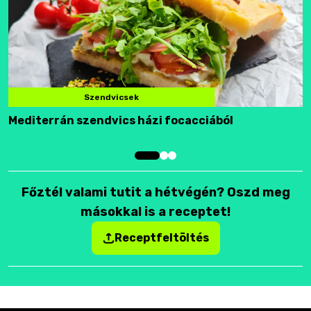
Szendvicsek
Mediterrán szendvics házi focacciából
F
Főztél valami tutit a hétvégén? Oszd meg
másokkal is a receptet!
Receptfeltöltés