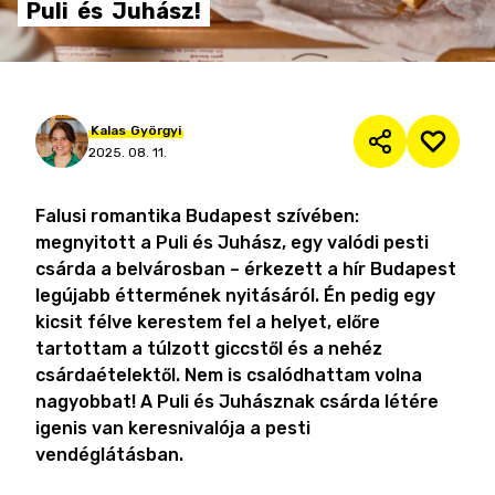
Puli
és
Juhász!
Kalas
Györgyi
2025. 08. 11.
Falusi romantika Budapest szívében:
megnyitott a Puli és Juhász, egy valódi pesti
csárda a belvárosban – érkezett a hír Budapest
legújabb éttermének nyitásáról. Én pedig egy
kicsit félve kerestem fel a helyet, előre
tartottam a túlzott giccstől és a nehéz
csárdaételektől. Nem is csalódhattam volna
nagyobbat! A Puli és Juhásznak csárda létére
igenis van keresnivalója a pesti
vendéglátásban.