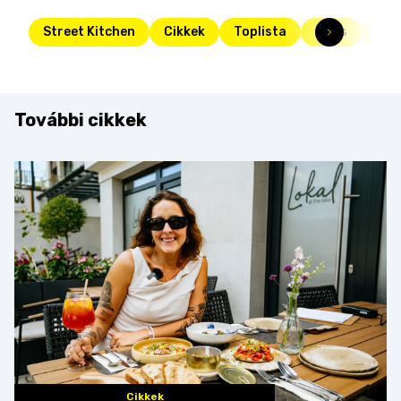
Street Kitchen
Cikkek
Toplista
Friss
süti
További cikkek
Cikkek