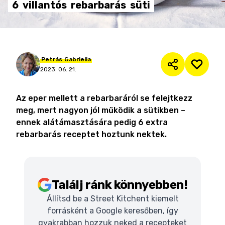
6
villantós
rebarbarás
süti
Petrás
Gabriella
2023. 06. 21.
Az eper mellett a rebarbaráról se felejtkezz
meg, mert nagyon jól működik a sütikben –
ennek alátámasztására pedig 6 extra
rebarbarás receptet hoztunk nektek.
Találj ránk könnyebben!
Állítsd be a Street Kitchent kiemelt
forrásként a Google keresőben, így
gyakrabban hozzuk neked a recepteket