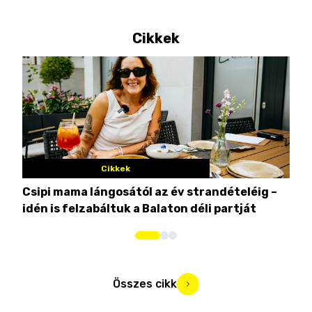
Cikkek
Cikkek
Csipi mama lángosától az év strandételéig –
Ez 
idén is felzabáltuk a Balaton déli partját
tor
Összes cikk