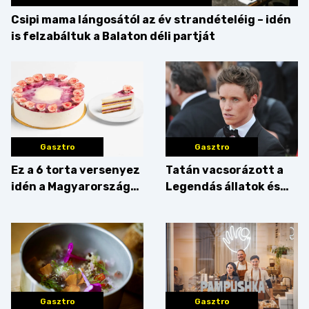
Csipi mama lángosától az év strandételéig – idén
is felzabáltuk a Balaton déli partját
Gasztro
Gasztro
Ez a 6 torta versenyez
Tatán vacsorázott a
idén a Magyarország
Legendás állatok és
tortája címért
megfigyelésük sztárja!
Gasztro
Gasztro