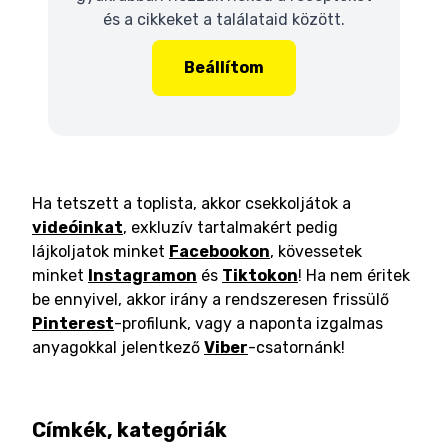
és a cikkeket a találataid között.
Beállítom
Ha tetszett a toplista, akkor csekkoljátok a
videóinkat
, exkluzív tartalmakért pedig
lájkoljatok minket
Facebookon
, kövessetek
minket
Instagramon
és
Tiktokon
! Ha nem éritek
be ennyivel, akkor irány a rendszeresen frissülő
Pinterest
-profilunk, vagy a naponta izgalmas
anyagokkal jelentkező
Viber
-csatornánk!
Címkék, kategóriák