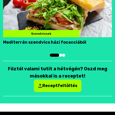
Szendvicsek
Mediterrán szendvics házi focacciából
F
Főztél valami tutit a hétvégén? Oszd meg
másokkal is a receptet!
Receptfeltöltés