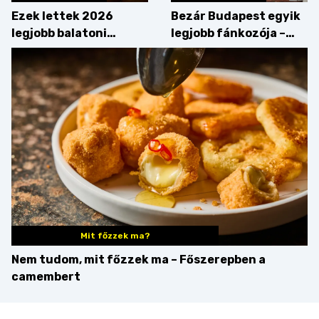
Ezek lettek 2026
Bezár Budapest egyik
legjobb balatoni
legjobb fánkozója –
strandételei –
búcsúzik a Pampushka
végigkóstoltuk a
győzteseket
Mit főzzek ma?
Nem tudom, mit főzzek ma – Főszerepben a
camembert