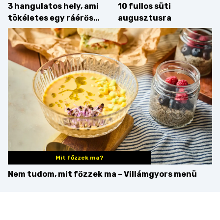
3 hangulatos hely, ami
10 fullos süti
tökéletes egy ráérős
augusztusra
hétvégi ebédhez
Mit főzzek ma?
Nem tudom, mit főzzek ma – Villámgyors menü