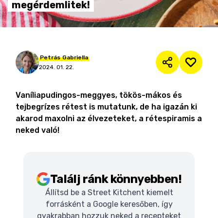
megérdemlitek!
Petrás
Gabriella
2024. 01. 22.
Vaníliapudingos-meggyes, tökös-mákos és
tejbegrízes rétest is mutatunk, de ha igazán ki
akarod maxolni az élvezeteket, a rétespiramis a
neked való!
Találj ránk könnyebben!
Állítsd be a Street Kitchent kiemelt
forrásként a Google keresőben, így
gyakrabban hozzuk neked a recepteket