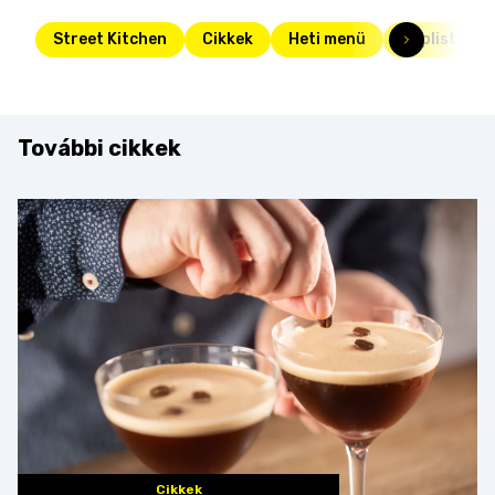
Street Kitchen
Cikkek
Heti menü
Toplista
További cikkek
Cikkek