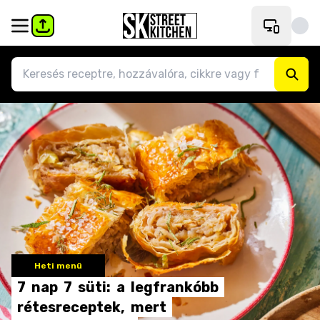
Heti menü
7
nap
7
süti:
a
legfrankóbb
rétesreceptek,
mert