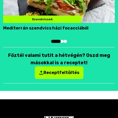
Szendvicsek
Mediterrán szendvics házi focacciából
F
Főztél valami tutit a hétvégén? Oszd meg
másokkal is a receptet!
Receptfeltöltés