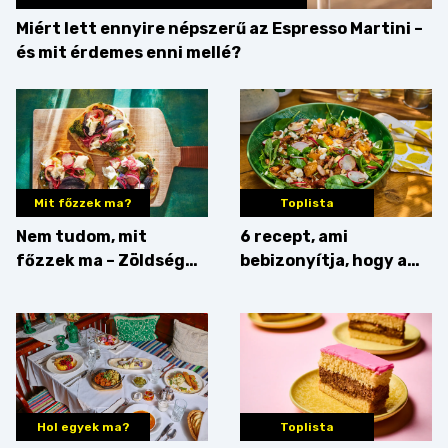
Miért lett ennyire népszerű az Espresso Martini –
és mit érdemes enni mellé?
Mit főzzek ma?
Toplista
Nem tudom, mit
6 recept, ami
főzzek ma – Zöldség
bebizonyítja, hogy a
minden mennyiségben
barack húsok mellé is
zseniális
Hol egyek ma?
Toplista