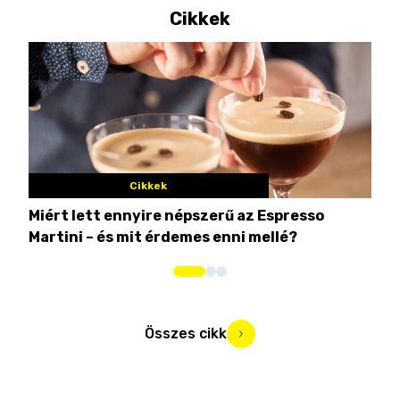
Cikkek
Cikkek
Miért lett ennyire népszerű az Espresso
Nem
Martini – és mit érdemes enni mellé?
men
Összes cikk