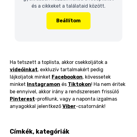
és a cikkeket a találataid között.
Beállítom
Ha tetszett a toplista, akkor csekkoljátok a
videóinkat
, exkluzív tartalmakért pedig
lájkoljatok minket
Facebookon
, kövessetek
minket
Instagramon
és
Tiktokon
! Ha nem éritek
be ennyivel, akkor irány a rendszeresen frissülő
Pinterest
-profilunk, vagy a naponta izgalmas
anyagokkal jelentkező
Viber
-csatornánk!
Címkék, kategóriák