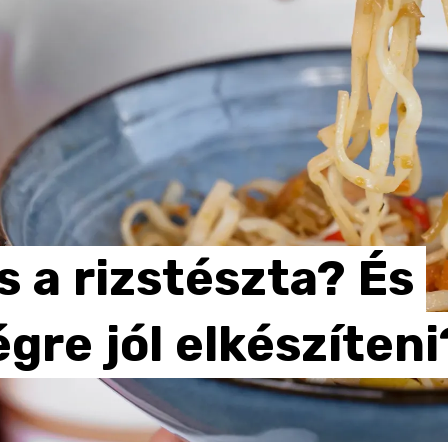
s
a
rizstészta?
És
égre
jól
elkészíteni