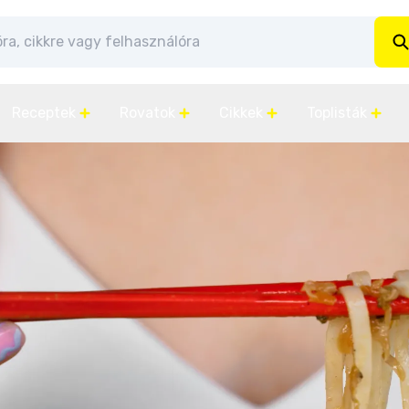
Receptek
Rovatok
Cikkek
Toplisták