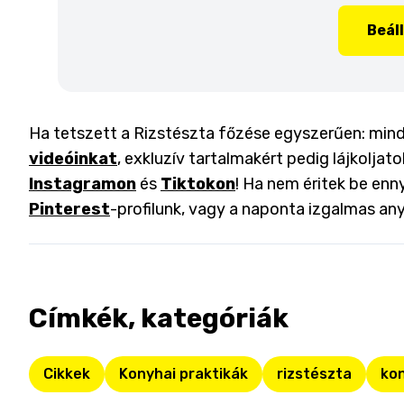
Beál
Ha tetszett a Rizstészta főzése egyszerűen: minde
videóinkat
, exkluzív tartalmakért pedig lájkoljat
Instagramon
és
Tiktokon
! Ha nem éritek be enny
Pinterest
-profilunk, vagy a naponta izgalmas an
Címkék, kategóriák
Cikkek
Konyhai praktikák
rizstészta
kon