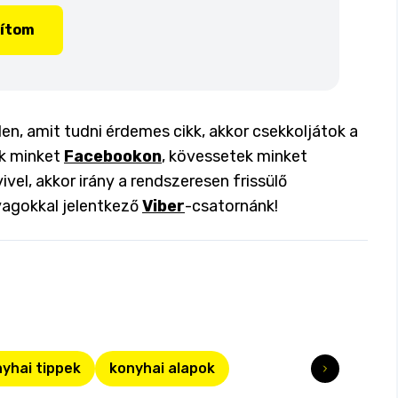
lítom
n, amit tudni érdemes cikk, akkor csekkoljátok a
ok minket
Facebookon
, kövessetek minket
ivel, akkor irány a rendszeresen frissülő
yagokkal jelentkező
Viber
-csatornánk!
yhai tippek
konyhai alapok