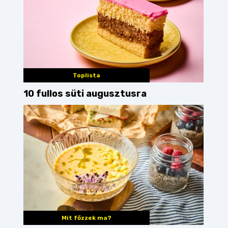
Toplista
10 fullos süti augusztusra
Mit főzzek ma?