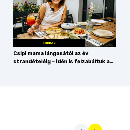
Cikkek
Csipi mama lángosától az év
strandételéig – idén is felzabáltuk a
Balaton déli partját