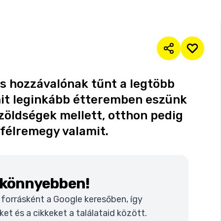
us hozzávalónak tűnt a legtöbb
it leginkább étteremben eszünk
zöldségek mellett, otthon pedig
félremegy valamit.
k könnyebben!
t forrásként a Google keresőben, így
t és a cikkeket a találataid között.