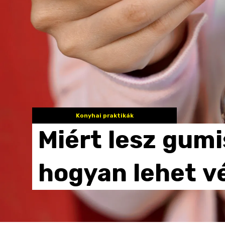
Konyhai praktikák
Miért
lesz
gumi
hogyan
lehet
v