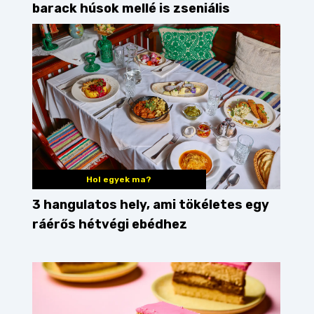
barack húsok mellé is zseniális
Hol egyek ma?
3 hangulatos hely, ami tökéletes egy
ráérős hétvégi ebédhez