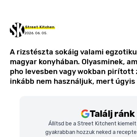
Street
Kitchen
2026. 06. 05.
A rizstészta sokáig valami egzotik
magyar konyhában. Olyasminek, am
pho levesben vagy wokban pirított 
inkább nem használjuk, mert úgyis 
Találj rán
Állítsd be a Street Kitchent kiemel
gyakrabban hozzuk neked a recepteke