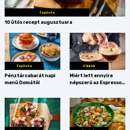
Toplista
10 ütős recept augusztusra
Toplista
Cikkek
Pénztárcabarát napi
Miért lett ennyire
menü Domától
népszerű az Espresso
Martini – és mit
érdemes enni mellé?