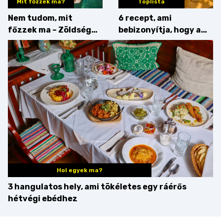
Mit főzzek ma?
Toplista
Nem tudom, mit
6 recept, ami
főzzek ma – Zöldség
bebizonyítja, hogy a
minden mennyiségben
barack húsok mellé is
zseniális
Hol egyek ma?
3 hangulatos hely, ami tökéletes egy ráérős
hétvégi ebédhez