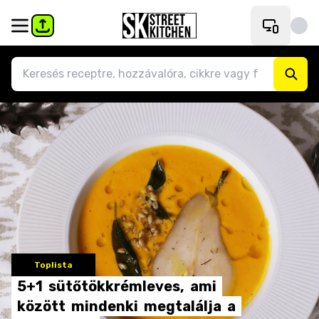
Toplista
5+1
sütőtökkrémleves,
ami
között
mindenki
megtalálja
a