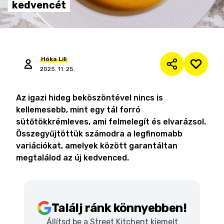
kedvencét
Hóka
Lili
2025. 11. 25.
Az igazi hideg beköszöntével nincs is
kellemesebb, mint egy tál forró
sütőtökkrémleves, ami felmelegít és elvarázsol.
Összegyűjtöttük számodra a legfinomabb
variációkat, amelyek között garantáltan
megtalálod az új kedvenced.
Találj ránk könnyebben!
Állítsd be a Street Kitchent kiemelt