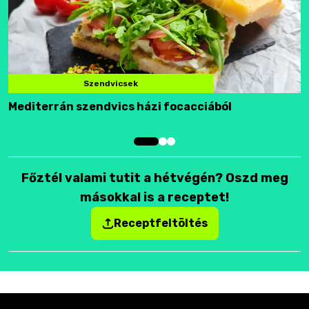
Szendvicsek
Mediterrán szendvics házi focacciából
F
Főztél valami tutit a hétvégén? Oszd meg
másokkal is a receptet!
Receptfeltöltés