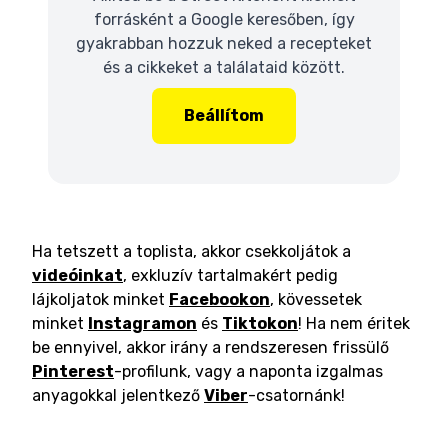
forrásként a Google keresőben, így
gyakrabban hozzuk neked a recepteket
és a cikkeket a találataid között.
Beállítom
Ha tetszett a toplista, akkor csekkoljátok a
videóinkat
, exkluzív tartalmakért pedig
lájkoljatok minket
Facebookon
, kövessetek
minket
Instagramon
és
Tiktokon
! Ha nem éritek
be ennyivel, akkor irány a rendszeresen frissülő
Pinterest
-profilunk, vagy a naponta izgalmas
anyagokkal jelentkező
Viber
-csatornánk!