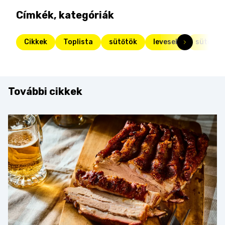
Címkék, kategóriák
Cikkek
Toplista
sütőtök
levesek
sütőtök
További cikkek