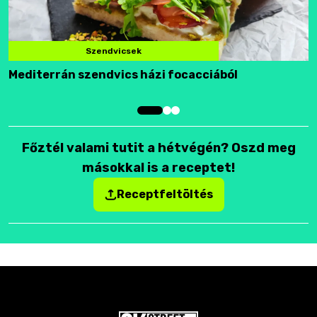
Szendvicsek
Mediterrán szendvics házi focacciából
F
Főztél valami tutit a hétvégén? Oszd meg
másokkal is a receptet!
Receptfeltöltés