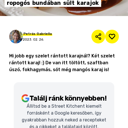
ropogós
bundában
sült
karajok
Petrás
Gabriella
2023. 02. 26.
Mi jobb egy szelet rántott karajnál? Két szelet
rántott karaj! :) De van itt töltött, szaftban
úszó, fokhagymás, sőt még mangós karaj is!
Találj ránk könnyebben!
Állítsd be a Street Kitchent kiemelt
forrásként a Google keresőben, így
gyakrabban hozzuk neked a recepteket
és a cikkeket a találataid között.