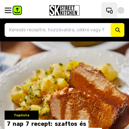
Toplista
7
nap
7
recept:
szaftos
és