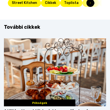
Street Kitchen
Cikkek
Toplista
Friss
kar
További cikkek
Pékségek