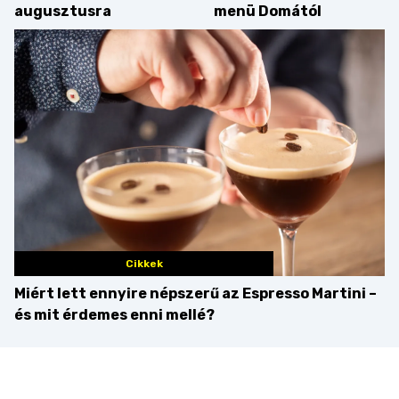
augusztusra
menü Domától
Cikkek
Miért lett ennyire népszerű az Espresso Martini –
és mit érdemes enni mellé?