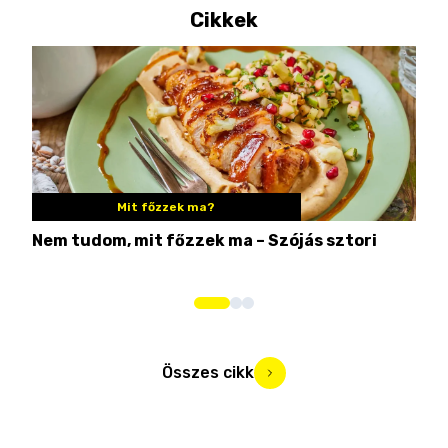
Cikkek
Mit főzzek ma?
Nem tudom, mit főzzek ma – Szójás sztori
Ame
bos
Összes cikk