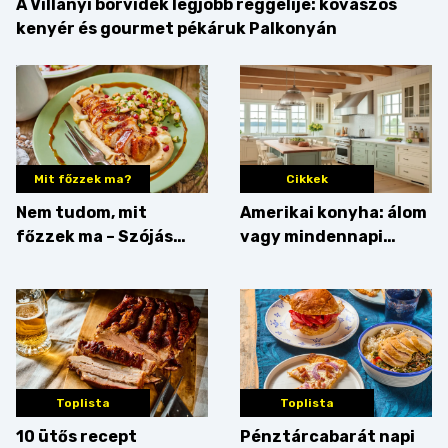
A Villányi borvidék legjobb reggelije: kovászos
kenyér és gourmet pékáruk Palkonyán
Mit főzzek ma?
Cikkek
Nem tudom, mit
Amerikai konyha: álom
főzzek ma – Szójás
vagy mindennapi
sztori
bosszúság? Mutatjuk
az érveket
Toplista
Toplista
10 ütős recept
Pénztárcabarát napi