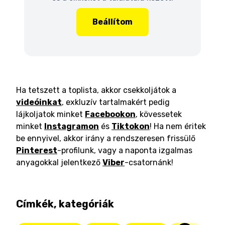
Beállítom
Ha tetszett a toplista, akkor csekkoljátok a
videóinkat
, exkluzív tartalmakért pedig
lájkoljatok minket
Facebookon
, kövessetek
minket
Instagramon
és
Tiktokon
! Ha nem éritek
be ennyivel, akkor irány a rendszeresen frissülő
Pinterest
-profilunk, vagy a naponta izgalmas
anyagokkal jelentkező
Viber
-csatornánk!
Címkék, kategóriák