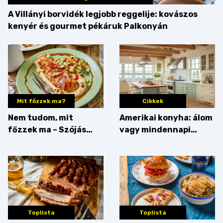
A Villányi borvidék legjobb reggelije: kovászos
kenyér és gourmet pékáruk Palkonyán
Mit főzzek ma?
Cikkek
Nem tudom, mit
Amerikai konyha: álom
főzzek ma – Szójás
vagy mindennapi
sztori
bosszúság? Mutatjuk
az érveket
Toplista
Toplista