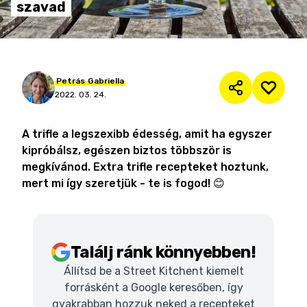
szavad
Petrás
Gabriella
2022. 03. 24.
A trifle a legszexibb édesség, amit ha egyszer
kipróbálsz, egészen biztos többször is
megkívánod. Extra trifle recepteket hoztunk,
mert mi így szeretjük - te is fogod! 😊
Találj ránk könnyebben!
Állítsd be a Street Kitchent kiemelt
forrásként a Google keresőben, így
gyakrabban hozzuk neked a recepteket