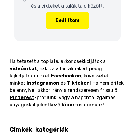
és a cikkeket a találataid között.
Beállítom
Ha tetszett a toplista, akkor csekkoljátok a
videóinkat
, exkluzív tartalmakért pedig
lájkoljatok minket
Facebookon
, kövessetek
minket
Instagramon
és
Tiktokon
! Ha nem éritek
be ennyivel, akkor irány a rendszeresen frissülő
Pinterest
-profilunk, vagy a naponta izgalmas
anyagokkal jelentkező
Viber
-csatornánk!
Címkék, kategóriák