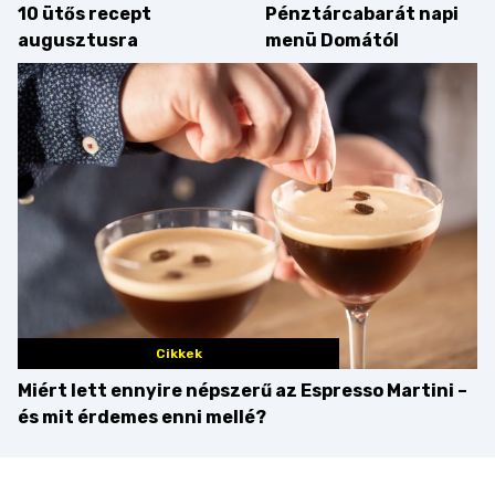
10 ütős recept
Pénztárcabarát napi
augusztusra
menü Domától
Cikkek
Miért lett ennyire népszerű az Espresso Martini –
és mit érdemes enni mellé?