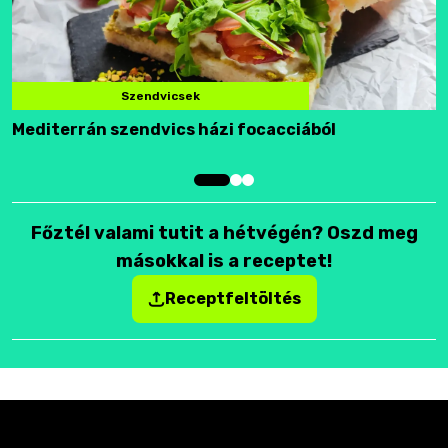
Szendvicsek
Mediterrán szendvics házi focacciából
F
Főztél valami tutit a hétvégén? Oszd meg
másokkal is a receptet!
Receptfeltöltés