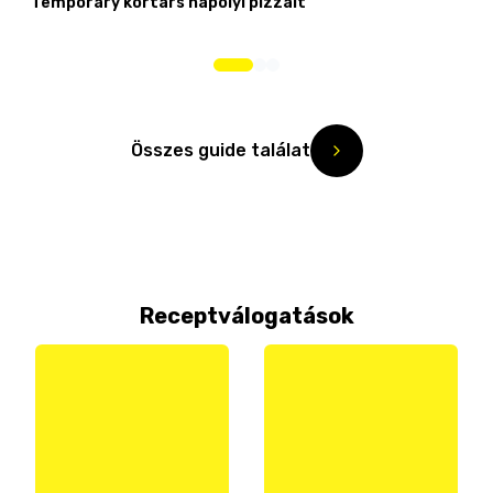
Temporary kortárs nápolyi pizzáit
Összes guide találat
Receptválogatások