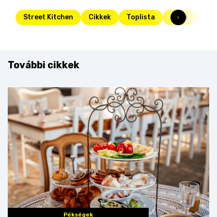
Street Kitchen
Cikkek
Toplista
Friss
des
További cikkek
Pékségek