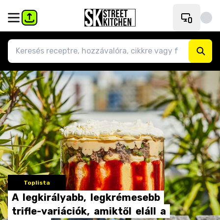
Toplista
A
legkirályabb,
legkrémesebb
trifle-variációk,
amiktől
eláll
a