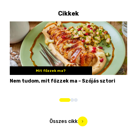
Cikkek
Mit főzzek ma?
Nem tudom, mit főzzek ma – Szójás sztori
Ame
bos
Összes cikk