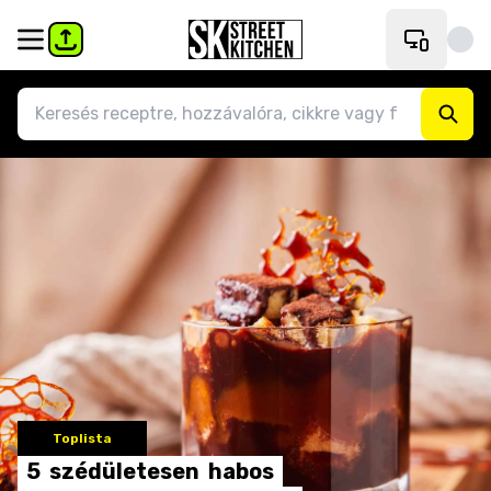
Toplista
5
szédületesen
habos