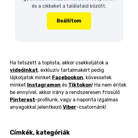
és a cikkeket a találataid között.
Beállítom
Ha tetszett a toplista, akkor csekkoljátok a
videóinkat
, exkluzív tartalmakért pedig
lájkoljatok minket
Facebookon
, kövessetek
minket
Instagramon
és
Tiktokon
! Ha nem éritek
be ennyivel, akkor irány a rendszeresen frissülő
Pinterest
-profilunk, vagy a naponta izgalmas
anyagokkal jelentkező
Viber
-csatornánk!
Címkék, kategóriák