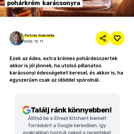
pohárkrém
karácsonyra
Petrás
Gabriella
2022. 12. 17.
Ezek az édes, extra krémes pohárdesszertek
akkor is jól jönnek, ha utolsó pillanatos
karácsonyi édességeket keresel, és akkor is, ha
egyszerűen csak az időddel spórolnál.
Találj ránk könnyebben!
Állítsd be a Street Kitchent kiemelt
forrásként a Google keresőben, így
gyakrabban hozzuk neked a recepteket