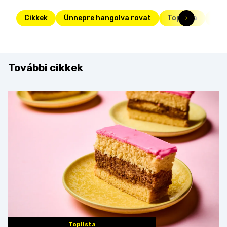
Cikkek
Ünnepre hangolva rovat
Toplista
poh
További cikkek
Toplista