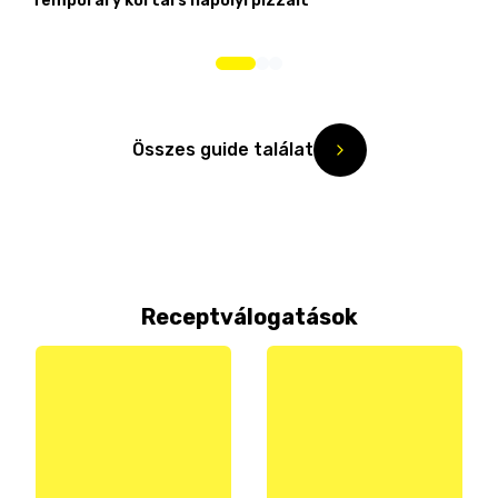
Temporary kortárs nápolyi pizzáit
Összes guide találat
Receptválogatások