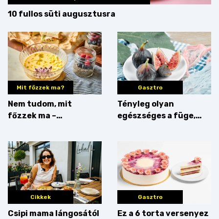
10 fullos süti augusztusra
Mit főzzek ma?
Gasztro
Nem tudom, mit
Tényleg olyan
főzzek ma –
egészséges a füge,
Villámgyors menü
mint amilyennek
gondoljuk?
Cikkek
Gasztro
Csipi mama lángosától
Ez a 6 torta versenyez