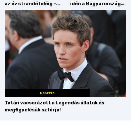
az év strandételéig –
idén a Magyarország
idén is felzabáltuk a
tortája címért
Balaton déli partját
Gasztro
Tatán vacsorázott a Legendás állatok és
megfigyelésük sztárja!