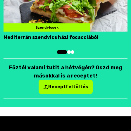
Szendvicsek
Mediterrán szendvics házi focacciából
F
Főztél valami tutit a hétvégén? Oszd meg
másokkal is a receptet!
Receptfeltöltés