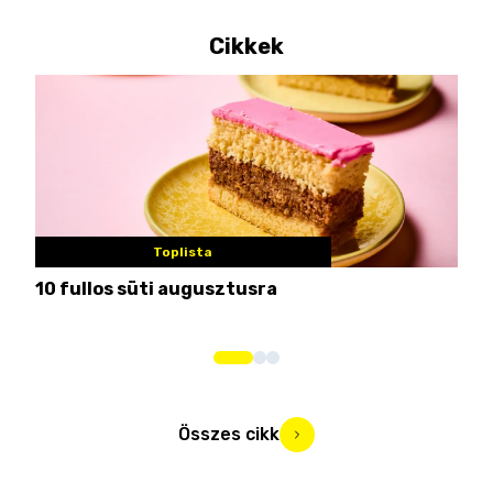
Cikkek
Toplista
10 fullos süti augusztusra
Nem
me
Összes cikk