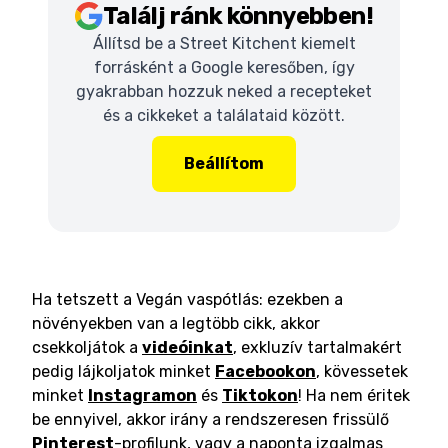
Találj ránk könnyebben!
Állítsd be a Street Kitchent kiemelt
forrásként a Google keresőben, így
gyakrabban hozzuk neked a recepteket
és a cikkeket a találataid között.
Beállítom
Ha tetszett a Vegán vaspótlás: ezekben a
növényekben van a legtöbb cikk, akkor
csekkoljátok a
videóinkat
, exkluzív tartalmakért
pedig lájkoljatok minket
Facebookon
, kövessetek
minket
Instagramon
és
Tiktokon
! Ha nem éritek
be ennyivel, akkor irány a rendszeresen frissülő
Pinterest
-profilunk, vagy a naponta izgalmas