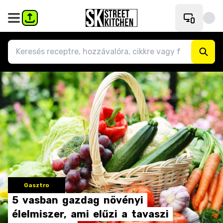
Gasztro
5
vasban
gazdag
növényi
élelmiszer,
ami
elűzi
a
tavaszi