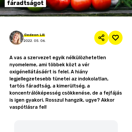
fáradtságot
Gedeon
Lili
2022. 05. 06.
A vas a szervezet egyik nélkülözhetetlen
nyomeleme, ami többek közt a vér
oxigénellátásáért is felel. A hiány
legjellegzetesebb tünetei az indokolatlan,
tartós fáradtság, a kimerültség, a
koncentrálóképesség csökkenése, de a fejfájás
is igen gyakori. Rosszul hangzik, ugye? Akkor
vaspótlásra fel!