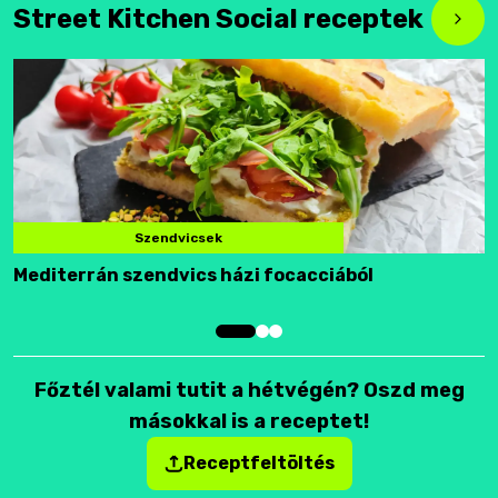
Street Kitchen Social receptek
Szendvicsek
Mediterrán szendvics házi focacciából
F
Főztél valami tutit a hétvégén? Oszd meg
másokkal is a receptet!
Receptfeltöltés