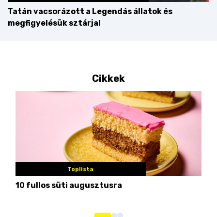
Tatán vacsorázott a Legendás állatok és
megfigyelésük sztárja!
Cikkek
Toplista
10 fullos süti augusztusra
Nem
me