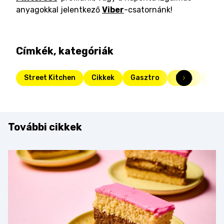
anyagokkal jelentkező
Viber
-csatornánk!
Címkék, kategóriák
Street Kitchen
Cikkek
Gasztro
Friss
veg
További cikkek