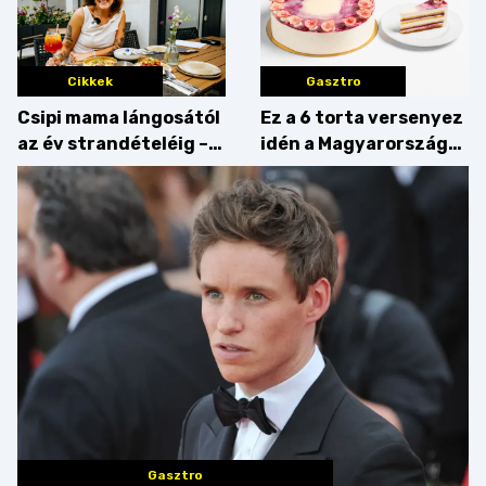
Cikkek
Gasztro
Csipi mama lángosától
Ez a 6 torta versenyez
az év strandételéig –
idén a Magyarország
idén is felzabáltuk a
tortája címért
Balaton déli partját
Gasztro