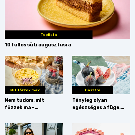
Toplista
10 fullos süti augusztusra
Mit főzzek ma?
Gasztro
Nem tudom, mit
Tényleg olyan
főzzek ma –
egészséges a füge,
Villámgyors menü
mint amilyennek
gondoljuk?