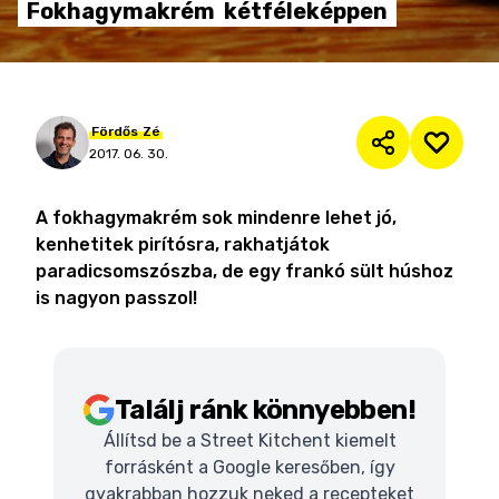
Fokhagymakrém
kétféleképpen
Fördős
Zé
2017. 06. 30.
A fokhagymakrém sok mindenre lehet jó,
kenhetitek pirítósra, rakhatjátok
paradicsomszószba, de egy frankó sült húshoz
is nagyon passzol!
Találj ránk könnyebben!
Állítsd be a Street Kitchent kiemelt
forrásként a Google keresőben, így
gyakrabban hozzuk neked a recepteket