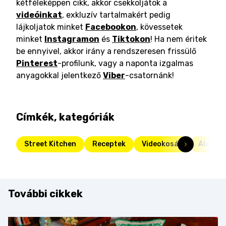
kétféleképpen cikk, akkor csekkoljátok a
videóinkat
, exkluzív tartalmakért pedig
lájkoljatok minket
Facebookon
, kövessetek
minket
Instagramon
és
Tiktokon
! Ha nem éritek
be ennyivel, akkor irány a rendszeresen frissülő
Pinterest
-profilunk, vagy a naponta izgalmas
anyagokkal jelentkező
Viber
-csatornánk!
Címkék, kategóriák
Street Kitchen
Receptek
Videokosár
Alapre
További cikkek