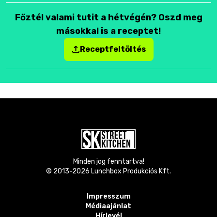
Főztél valami tutit a hétvégén? Oszd meg
másokkal is a receptet!
Receptfeltöltés
Minden jog fenntartva!
© 2013-
2026
Lunchbox Produkciós Kft.
Impresszum
Médiaajánlat
Hírlevél