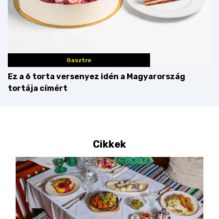
Gasztro
Ez a 6 torta versenyez idén a Magyarország
tortája címért
Cikkek