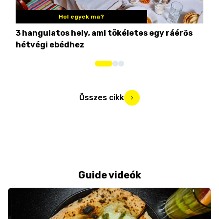
Hol egyek ma?
3 hangulatos hely, ami tökéletes egy ráérős
10 
hétvégi ebédhez
Összes cikk
Guide videók