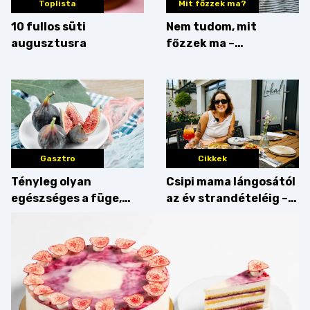
Toplista
Mit főzzek ma?
10 fullos süti
Nem tudom, mit
augusztusra
főzzek ma –
Villámgyors menü
Gasztro
Cikkek
Tényleg olyan
Csipi mama lángosától
egészséges a füge,
az év strandételéig –
mint amilyennek
idén is felzabáltuk a
gondoljuk?
Balaton déli partját