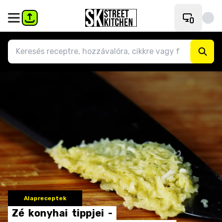
Alapreceptek
Zé
konyhai
tippjei
-