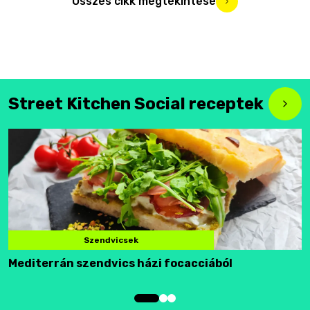
Összes cikk megtekintése
Street Kitchen Social receptek
Szendvicsek
Mediterrán szendvics házi focacciából
F