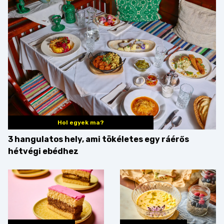
Hol egyek ma?
3 hangulatos hely, ami tökéletes egy ráérős
hétvégi ebédhez