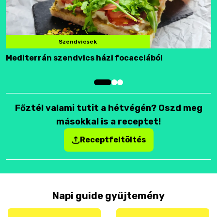
Szendvicsek
Mediterrán szendvics házi focacciából
F
Főztél valami tutit a hétvégén? Oszd meg
másokkal is a receptet!
Receptfeltöltés
Napi guide gyűjtemény