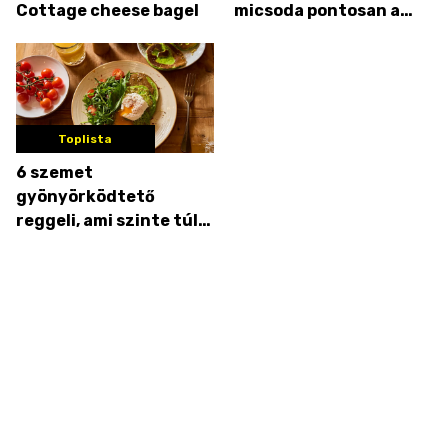
Cottage cheese bagel
micsoda pontosan a
cottage cheese?
Toplista
6 szemet
gyönyörködtető
reggeli, ami szinte túl
szép ahhoz, hogy
megedd