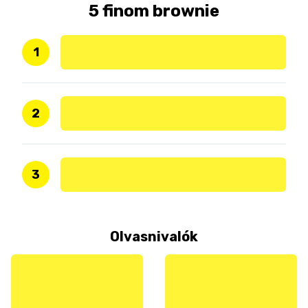
5 finom brownie
1
2
3
Olvasnivalók