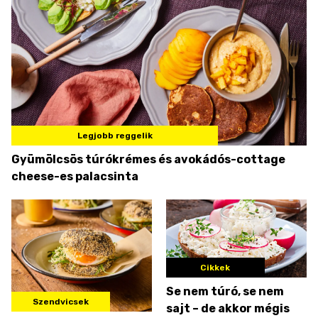
Legjobb reggelik
Gyümölcsös túrókrémes és avokádós-cottage
cheese-es palacsinta
Cikkek
Se nem túró, se nem
Szendvicsek
sajt – de akkor mégis