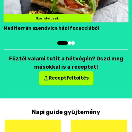
Szendvicsek
Mediterrán szendvics házi focacciából
F
Főztél valami tutit a hétvégén? Oszd meg
másokkal is a receptet!
Receptfeltöltés
Napi guide gyűjtemény