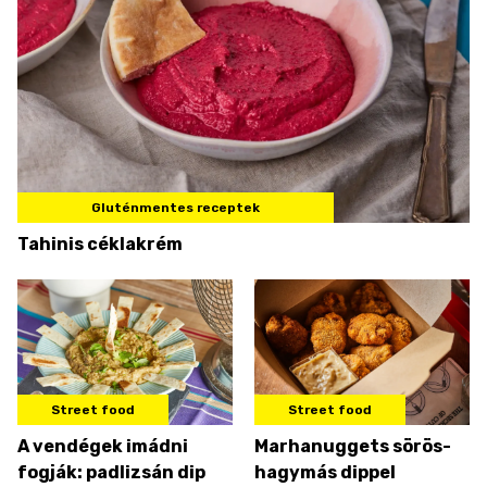
Gluténmentes receptek
Tahinis céklakrém
Street food
Street food
A vendégek imádni
Marhanuggets sörös-
fogják: padlizsán dip
hagymás dippel