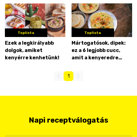
Toplista
Toplista
Ezek a legkirályabb
Mártogatósok, dipek:
dolgok, amiket
ez a 6 legjobb cucc,
kenyérre kenhetünk!
amit a kenyeredre
kenhetsz
1
Napi receptválogatás