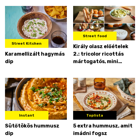
Street food
Street Kitchen
Király olasz előételek
Karamellizált hagymás
2.: tricolor ricottás
dip
mártogatós, mini
grissinivel
Instant
Toplista
Sütőtökös hummusz
5 extra hummusz, amit
dip
imádni fogsz