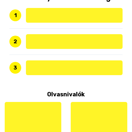
1
2
3
Olvasnivalók