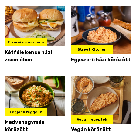
Tízórai és uzsonna
Street Kitchen
Kétféle kence házi
zsemlében
Egyszerű házi körözött
Legjobb reggelik
Vegán receptek
Medvehagymás
körözött
Vegán körözött