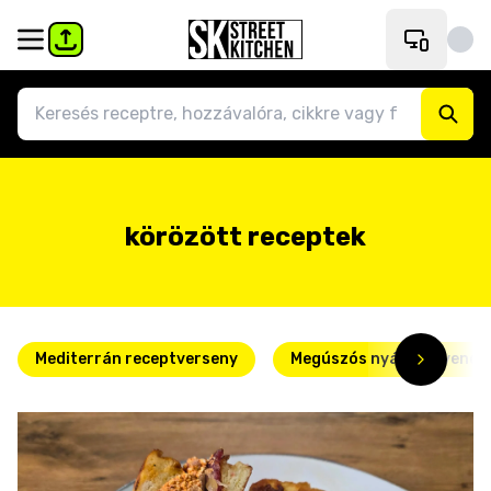
körözött receptek
Mediterrán receptverseny
Megúszós nyári kedvence