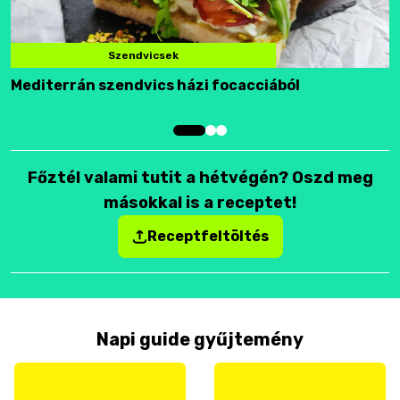
Szendvicsek
Mediterrán szendvics házi focacciából
F
Főztél valami tutit a hétvégén? Oszd meg
másokkal is a receptet!
Receptfeltöltés
Napi guide gyűjtemény