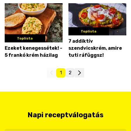
Toplista
Toplista
7 addiktív
Ezeket kenegessétek! -
szendvicskrém, amire
5 frankó krém házilag
tuti ráfüggsz!
1
2
Napi receptválogatás