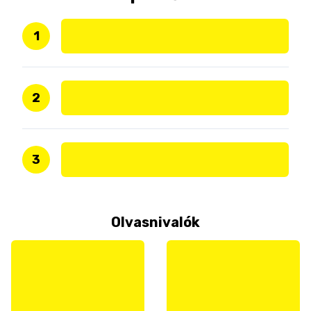
1
2
3
Olvasnivalók