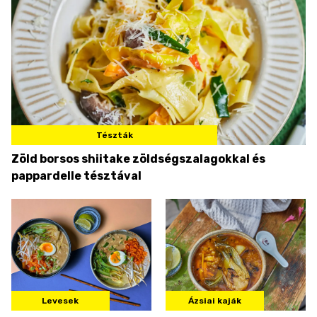
Tészták
Zöld borsos shiitake zöldségszalagokkal és
pappardelle tésztával
Levesek
Ázsiai kaják