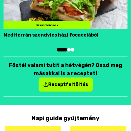
Szendvicsek
Mediterrán szendvics házi focacciából
F
Főztél valami tutit a hétvégén? Oszd meg
másokkal is a receptet!
Receptfeltöltés
Napi guide gyűjtemény