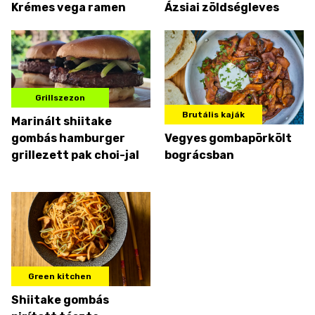
Krémes vega ramen
Ázsiai zöldségleves
Grillszezon
Brutális kaják
Marinált shiitake
gombás hamburger
Vegyes gombapörkölt
grillezett pak choi-jal
bográcsban
Green kitchen
Shiitake gombás