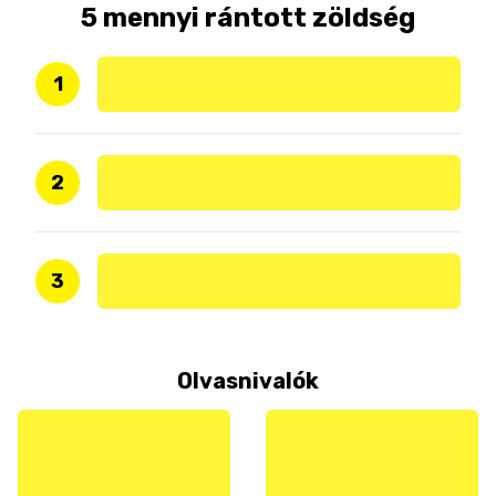
5 mennyi rántott zöldség
1
2
3
Olvasnivalók