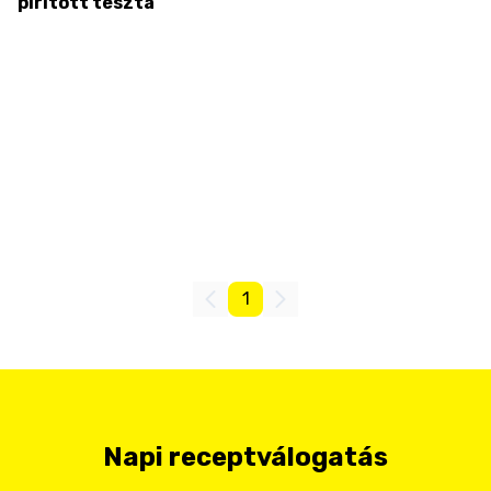
pirított tészta
1
Napi receptválogatás