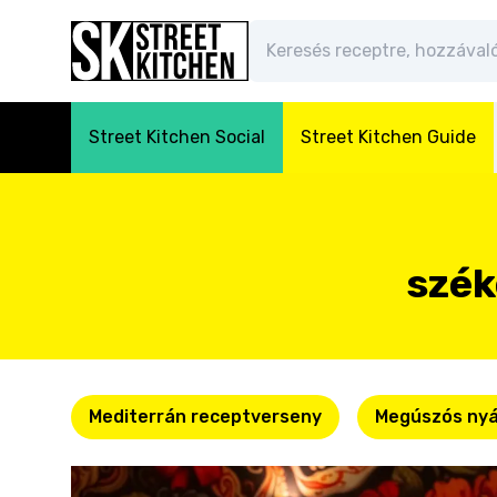
Street Kitchen Social
Street Kitchen Guide
szék
Mediterrán receptverseny
Megúszós nyá