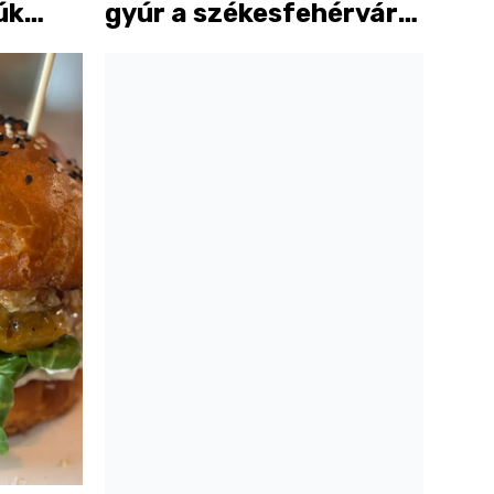
úk
gyúr a székesfehérvári
Beat