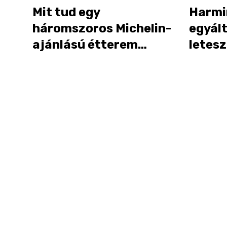
Mit tud egy
Harmin
háromszoros Michelin-
egyál
ajánlású étterem
letesz
ebédmenüje?
széke
Kipróbáltuk a 67Sigma
Étter
napi ajánlatát