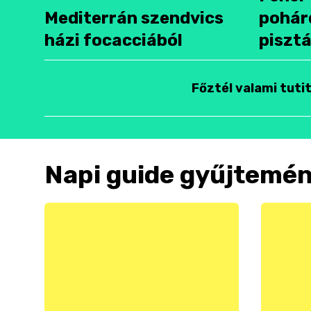
Mediterrán szendvics
pohár
házi focacciából
pisztá
Főztél valami tuti
Napi guide gyűjtemé