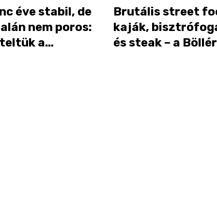
c éve stabil, de
Brutális street f
talán nem poros:
kaják, bisztrófo
teltük a
és steak – a Böllér
sfehérvári Diófa
Boutique-ot tesz
met