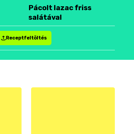
Pácolt lazac friss
salátával
Receptfeltöltés