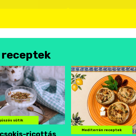
l receptek
úszós sütik
Mediterrán receptek
csokis-ricottás