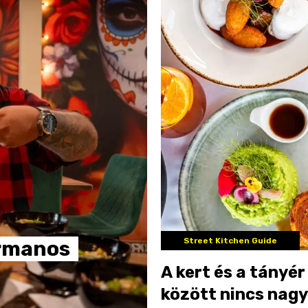
Street Kitchen Guide
rmanos
A kert és a tányér
között nincs nagy