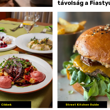
távolság a Fiasty
Udvarházban
Cikkek
Street Kitchen Guide