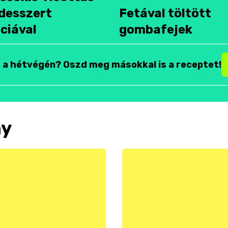
desszert
Fetával töltött
ciával
gombafejek
t a hétvégén? Oszd meg másokkal is a receptet!
ny