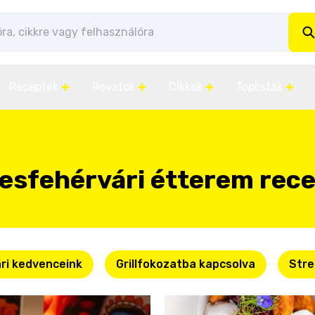
Receptek
Rovatok
Cikkek
Toplisták
esfehérvári étterem rec
ri kedvenceink
Grillfokozatba kapcsolva
Stre