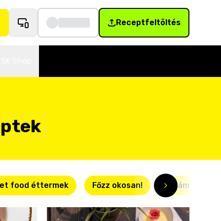
Receptfeltöltés
SK Shop
eptek
et food éttermek
Főzz okosan!
Villámgyors r