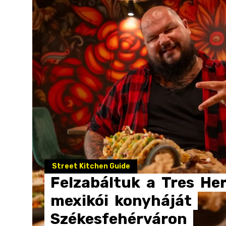
Street Kitchen Guide
Felzabáltuk
a
Tres
He
mexikói
konyháját
Székesfehérváron