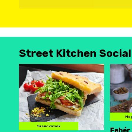
Street Kitchen Socia
Meg
Szendvicsek
Fehér 