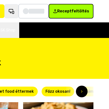
Receptfeltöltés
SK Shop
k
et food éttermek
Főzz okosan!
Villámgyors r