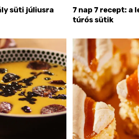
ály süti júliusra
7 nap 7 recept: a 
túrós sütik