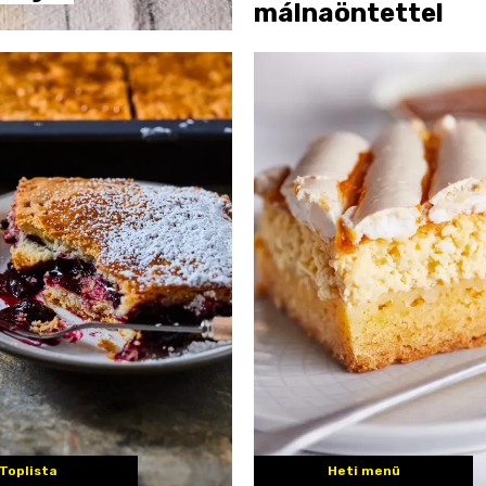
málnaöntettel
Toplista
Heti menü