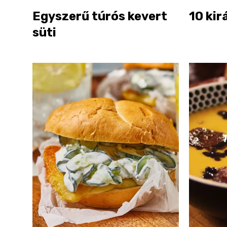
Egyszerű túrós kevert
10 kir
süti