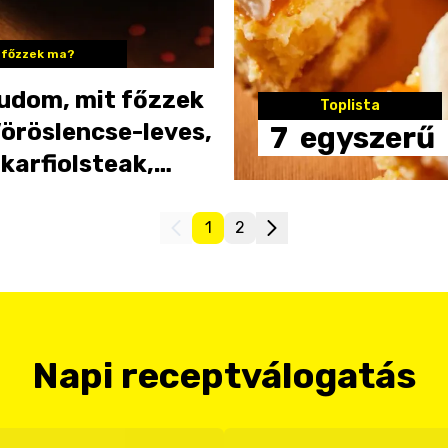
 főzzek ma?
udom, mit főzzek
Toplista
öröslencse-leves,
7
egyszerű
 karfiolsteak,
csokis muffin
1
2
Napi receptválogatás