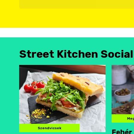
Street Kitchen Socia
Meg
Szendvicsek
Fehér 