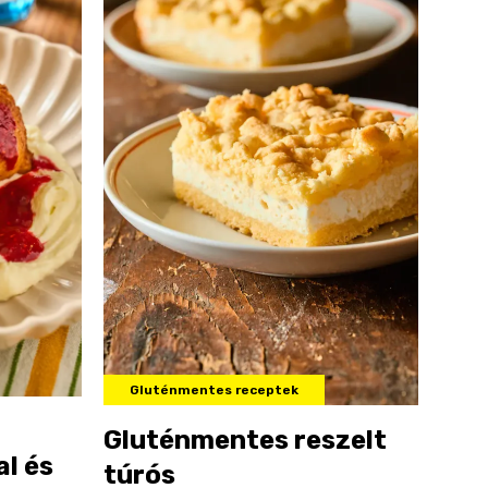
Gluténmentes receptek
Gluténmentes reszelt
l és
túrós