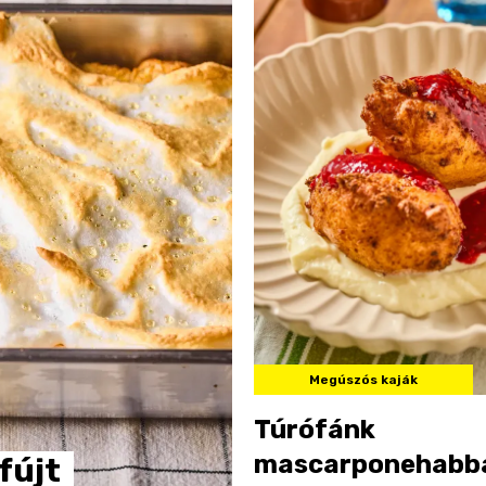
Megúszós kaják
Túrófánk
mascarponehabba
fújt