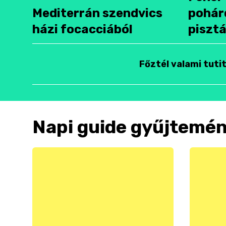
Mediterrán szendvics
pohár
házi focacciából
pisztá
Főztél valami tuti
Napi guide gyűjtemé