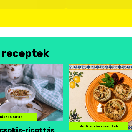
l receptek
úszós sütik
Mediterrán receptek
csokis-ricottás