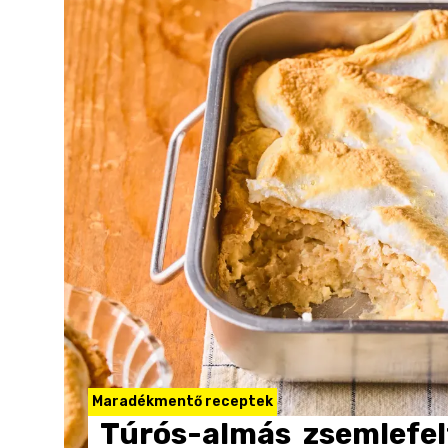
Maradékmentő receptek
Túrós-almás
zsemlefel