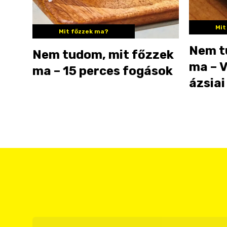
Mit
Mit főzzek ma?
Nem t
Nem tudom, mit főzzek
ma – V
ma – 15 perces fogások
ázsiai
túrós-