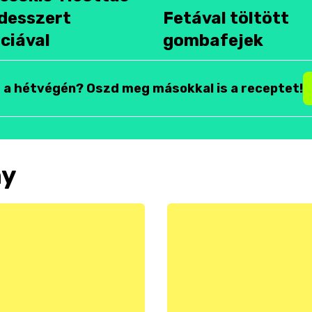
desszert
Fetával töltött
ciával
gombafejek
t a hétvégén? Oszd meg másokkal is a receptet!
ny