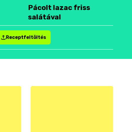
Pácolt lazac friss
salátával
Receptfeltöltés