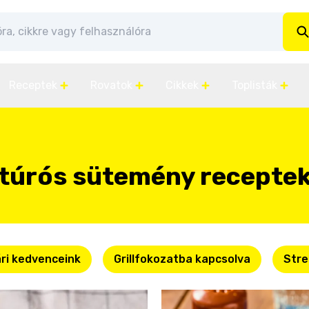
Receptek
Rovatok
Cikkek
Toplisták
túrós sütemény recepte
ri kedvenceink
Grillfokozatba kapcsolva
Stre