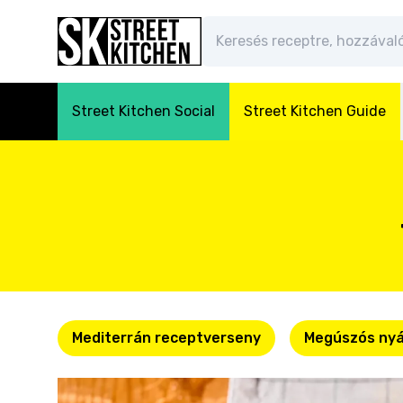
Street Kitchen Social
Street Kitchen Guide
Mediterrán receptverseny
Megúszós nyá