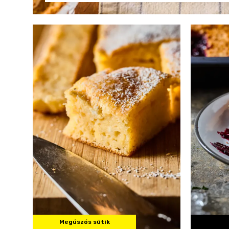
Megúszós sütik