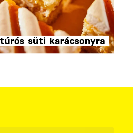
túrós
süti
karácsonyra