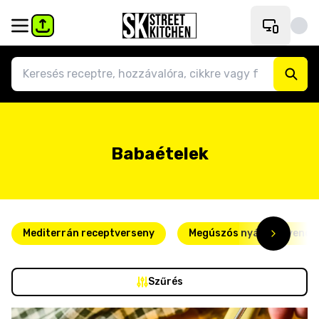
Babaételek
Mediterrán receptverseny
Megúszós nyári kedvence
Szűrés