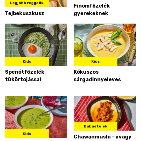
Legjobb reggelik
Finomfőzelék
Tejbekuszkusz
gyerekeknek
Kids
Kids
Spenótfőzelék
Kókuszos
tükörtojással
sárgadinnyeleves
Babaételek
Kids
Chawanmushi – avagy