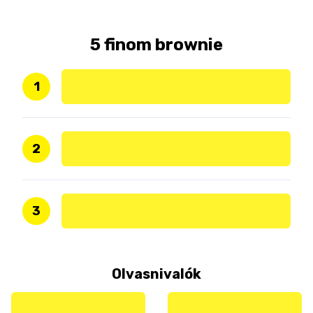
5 finom brownie
1
2
3
Olvasnivalók