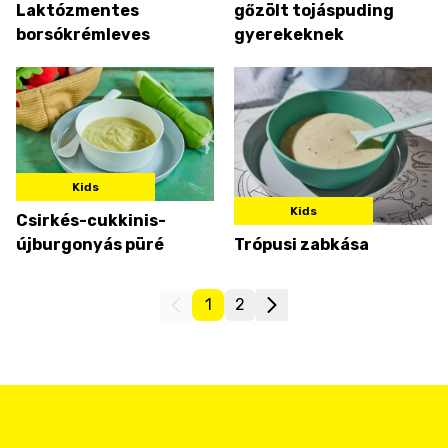
Laktózmentes
gőzölt tojáspuding
borsókrémleves
gyerekeknek
Kids
Kids
Csirkés-cukkinis-
újburgonyás püré
Trópusi zabkása
1
2