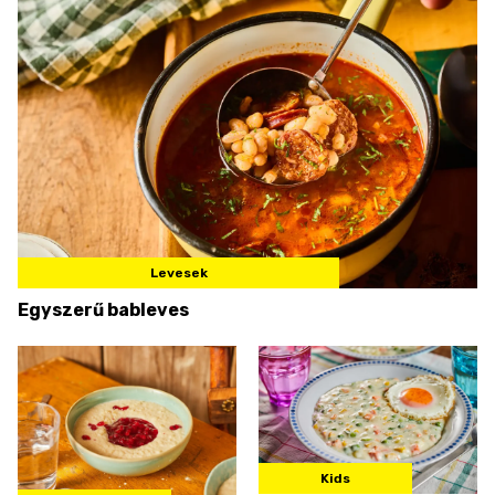
Levesek
Egyszerű bableves
Kids