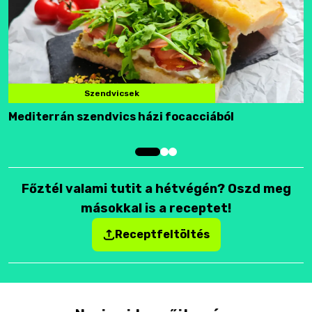
Szendvicsek
Mediterrán szendvics házi focacciából
F
Főztél valami tutit a hétvégén? Oszd meg
másokkal is a receptet!
Receptfeltöltés