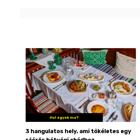
Hol egyek ma?
3 hangulatos hely, ami tökéletes egy
ráérős hétvégi ebédhez