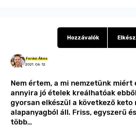
Hozzávalók
Elkész
Forási
Ákos
2021. 06. 12.
Nem értem, a mi nemzetünk miért es
annyira jó ételek kreálhatóak ebbő
gyorsan elkészül a következő keto 
alapanyagból áll. Friss, egyszerű é
több…