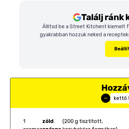
Találj ránk
Állítsd be a Street Kitchent kiemelt
gyakrabban hozzuk neked a recepteket
Beáll
Hozzá
kettő 
1
zöld
(
200 g tisztított,