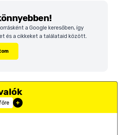
 könnyebben!
 forrásként a Google keresőben, így
 és a cikkeket a találataid között.
ítom
valók
főre