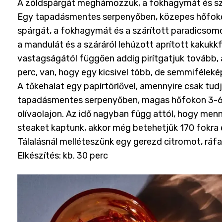
A zöldspárgát meghámozzuk, a fokhagymát és szá
Egy tapadásmentes serpenyőben, közepes hőfokon, 
spárgát, a fokhagymát és a szárított paradicsomo
a mandulát és a száráról lehúzott aprított kakukk
vastagságától függően addig pirítgatjuk tovább,
perc, van, hogy egy kicsivel több, de semmiféleké
A tőkehalat egy papírtörlővel, amennyire csak tudj
tapadásmentes serpenyőben, magas hőfokon 3-6 pe
olívaolajon. Az idő nagyban függ attól, hogy menn
steaket kaptunk, akkor még betehetjük 170 fokra 
Tálalásnál melléteszünk egy gerezd citromot, ráfa
Elkészítés: kb. 30 perc