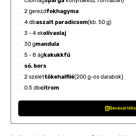
csomag
spárga
konyhakész formában
)
2
gerezd
fokhagyma
4
db
aszalt paradicsom
(
kb. 50 g
)
3
- 4
ek
olívaolaj
30
g
mandula
5
- 8
ág
kakukkfű
só, bors
2
szelet
tőkehalfilé
(
200 g-os darabok
)
0.5
db
citrom
Bevásárlóli