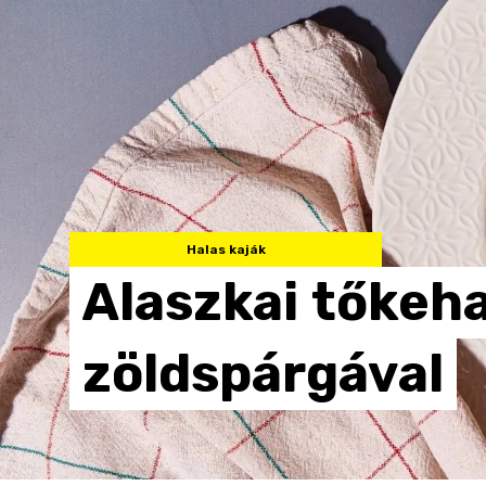
Halas kaják
Alaszkai
tőkeha
zöldspárgával