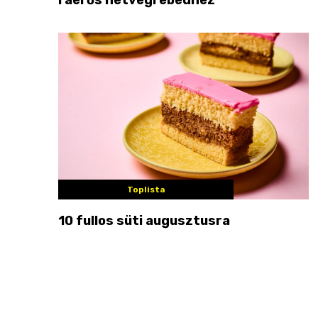
Toplista
10 fullos süti augusztusra