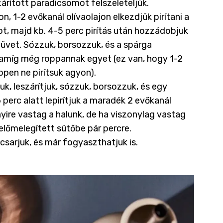
rított paradicsomot felszeleteljük.
1-2 evőkanál olívaolajon elkezdjük pirítani a
t, majd kb. 4-5 perc pirítás után hozzádobjuk
füvet. Sózzuk, borsozzuk, és a spárga
 amíg még roppannak egyet (ez van, hogy 1-2
ppen ne pirítsuk agyon).
uk, leszárítjuk, sózzuk, borsozzuk, és egy
rc alatt lepirítjuk a maradék 2 evőkanál
yire vastag a halunk, de ha viszonylag vastag
előmelegített sütőbe pár percre.
csarjuk, és már fogyaszthatjuk is.