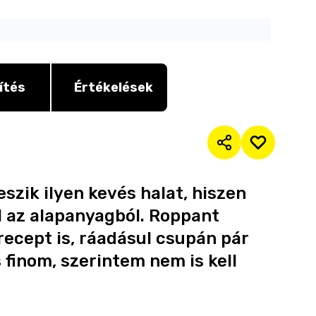
ítés
Értékelések
zik ilyen kevés halat, hiszen
l az alapanyagból. Roppant
recept is, ráadásul csupán pár
s finom, szerintem nem is kell