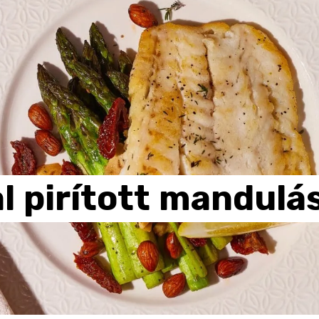
l
pirított
mandulá