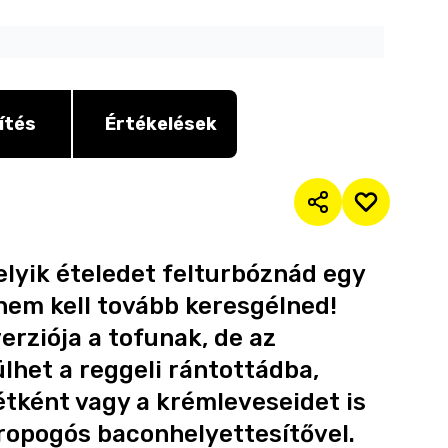
ítés
Értékelések
lyik ételedet felturbóznád egy
 nem kell tovább keresgélned!
rziója a tofunak, de az
ülhet a reggeli rántottádba,
étként vagy a krémleveseidet is
 ropogós baconhelyettesítővel.