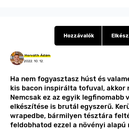
Hozzávalók
Elkész
Horváth
Ádám
2022. 10. 12.
Ha nem fogyasztasz húst és valame
kis bacon inspirálta tofuval, akkor
Nemcsak ez az egyik legfinomabb ve
elkészítése is brutál egyszerű. Ker
wrapedbe, bármilyen tésztára felt
feldobhatod ezzel a növényi alapú