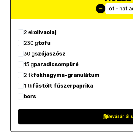
öt - hat 
2
ek
olívaolaj
230
g
tofu
30
g
szójaszósz
15
g
paradicsompüré
2
tk
fokhagyma-granulátum
1
tk
füstölt fűszerpaprika
bors
Bevásárlóli