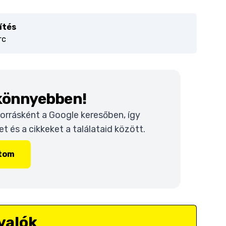
ítés
rc
 könnyebben!
 forrásként a Google keresőben, így
 és a cikkeket a találataid között.
ítom
valók