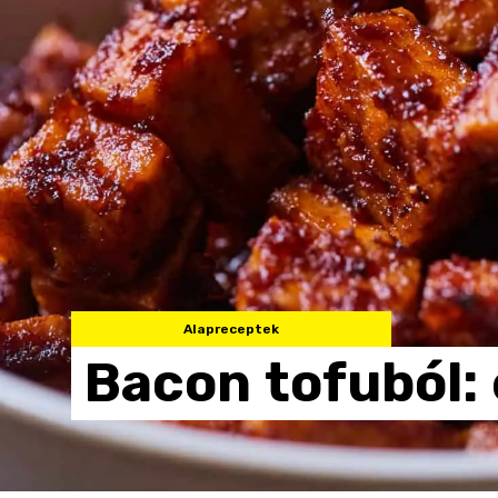
Alapreceptek
Bacon
tofuból: