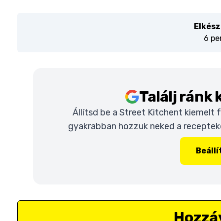
Elkész
6 pe
Találj ránk
Állítsd be a Street Kitchent kiemelt
gyakrabban hozzuk neked a recepteket
Beáll
Hozzá