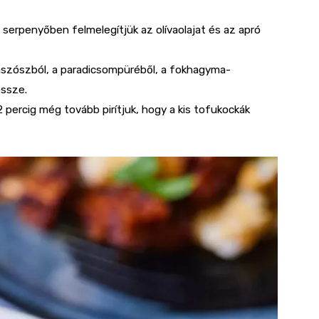
 serpenyőben felmelegítjük az olívaolajat és az apró
ójaszószból, a paradicsompüréből, a fokhagyma-
 össze.
2 percig még tovább pirítjuk, hogy a kis tofukockák