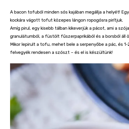
A bacon tofuból minden sós kajában megállja a helyét! Egy
kockára vágott tofut közepes lángon ropogósra pirítjuk.
Amíg pirul, egy kisebb tálban kikeverjük a pácot, ami a sz
granulátumból, a füstölt fűszerpaprikából és a borsból áll
Mikor lepirult a tofu, mehet bele a serpenyőbe a pác, és 1-
felvegyék rendesen a szószt – és el is készültünk!