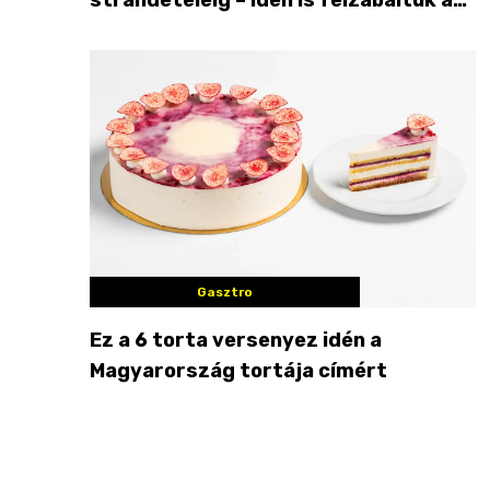
Balaton déli partját
Gasztro
Ez a 6 torta versenyez idén a
Magyarország tortája címért