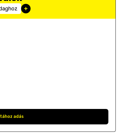
adaghoz
stához adás