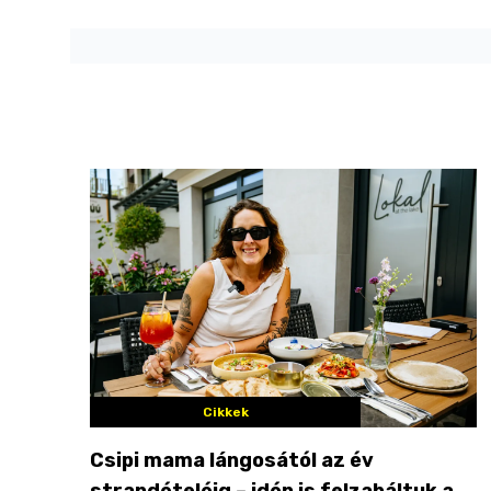
Cikkek
Csipi mama lángosától az év
strandételéig – idén is felzabáltuk a