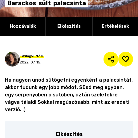
Barackos
sült
palacsinta
Hozzávalók
Elkészítés
Értékelések
Szilágyi
Nóri
2022. 07. 15.
Ha nagyon unod sütögetni egyenként a palacsintát,
akkor tudunk egy jobb módot. Süsd meg egyben,
egy serpenyőben a sütőben, aztán szeletekre
vágva tálald! Sokkal megúszósabb, mint az eredeti
verzió. :)
Elkészítés