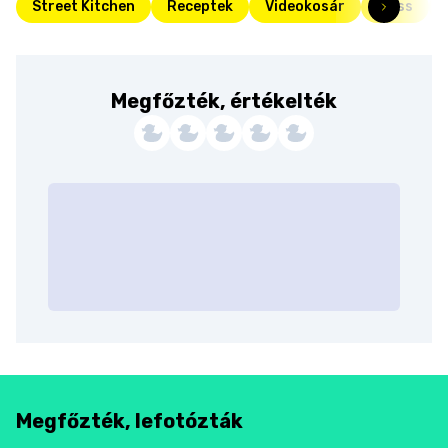
Street Kitchen
Receptek
Videokosár
Friss
Megfőzték, értékelték
Megfőzték, lefotózták