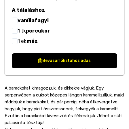
A tálaláshoz
vaníliafagyi
1
tk
porcukor
1
ek
méz
Bevásárlólistához adás
A barackokat kimagozzuk, és cikkekre vágjuk. Egy
serpenyőben a cukrot közepes lángon karamellizáljuk, majd
rádobjuk a barackokat, és pár percig, néha átkevergetve
hagyjuk, hogy picit összeessenek, felvegyék a karamellt.
Ezután a barackokat kivesszük és félrerakjuk. Jöhet a sült
palacsinta tésztája!