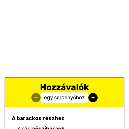
Hozzávalók
egy serpenyőhöz
A barackos részhez
4
szem
őszibarack