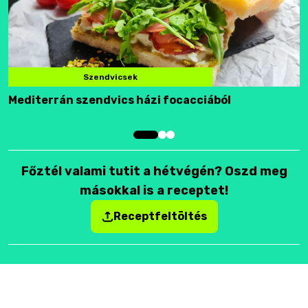
Szendvicsek
Mediterrán szendvics házi focacciából
F
Főztél valami tutit a hétvégén? Oszd meg
másokkal is a receptet!
Receptfeltöltés