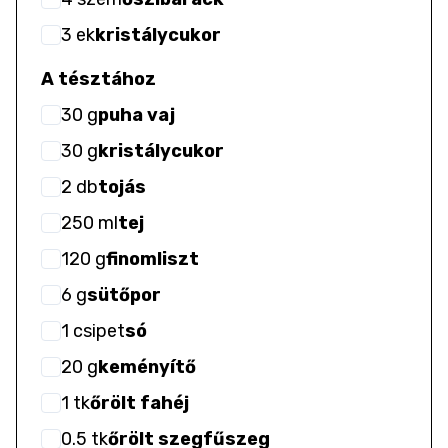
3
ek
kristálycukor
A tésztához
30
g
puha vaj
30
g
kristálycukor
2
db
tojás
250
ml
tej
120
g
finomliszt
6
g
sütőpor
1
csipet
só
20
g
keményítő
1
tk
őrölt fahéj
0.5
tk
őrölt szegfűszeg