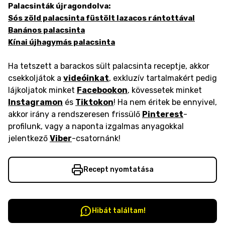
Palacsinták újragondolva:
Sós zöld palacsinta füstölt lazacos rántottával
Banános palacsinta
Kínai újhagymás palacsinta
Ha tetszett a barackos sült palacsinta receptje, akkor
csekkoljátok a
videóinkat
, exkluzív tartalmakért pedig
lájkoljatok minket
Facebookon
, kövessetek minket
Instagramon
és
Tiktokon
! Ha nem éritek be ennyivel,
akkor irány a rendszeresen frissülő
Pinterest
-
profilunk, vagy a naponta izgalmas anyagokkal
jelentkező
Viber
-csatornánk!
Recept nyomtatása
Hibát találtam!