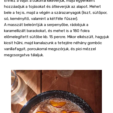
Ehhez a vajat a cukorral kikeverjük, majd egyenként
hozzáadjuk a tojásokat és átkeverjük az alapot. Mehet
bele a tej is, majd a végén a szárazanyagok (liszt, sütőpor,
só, keményítő, valamint a kétféle fűszer).
A masszát beleöntjük a serpenyőbe, rádobjuk a
karamellizált barackokat, és mehet is a 180 fokra
előmelegített sütőbe kb. 15 percre. Mikor elkészült, hagyjuk
kicsit hűlni, majd kanalazunk a tetejére néhány gombóc
vaníliafagyit, porcukorral megszórjuk, és pici mézzel
megcsorgatva tálaljuk.