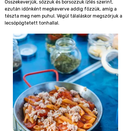
Összekeverjük, sózzuk és borsozzuk ízlés szerint,
ezután időnként megkeverve addig főzzük, amíg a
tészta meg nem puhul. Végül tálaláskor megszórjuk a
lecsöpögtetett tonhallal.