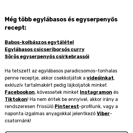
Még több egylábasos és egyserpenyős
recept:
Babos-kolbászos egytálétel
Egylábasos csicseriborsós curry
Sörös egyserpenyős csirkebrassói
Ha tetszett az egylábasos paradicsomos-tonhalas
penne receptje, akkor csekkoljátok a
videóinkat
,
exkluzív tartalmakért pedig lájkoljatok minket
Facebookon
, kövessetek minket
Instagramon
és
Tiktokon
! Ha nem éritek be ennyivel, akkor irány a
rendszeresen frissülő
Pinterest
-profilunk, vagy a
naponta izgalmas anyagokkal jelentkező
Viber
-
csatornánk!