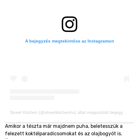
A bejegyzés megtekintése az Instagramon
Street Kitchen (@streetkitchenhu) által megosztott bejegyzés
Amikor a tészta már majdnem puha, beletesszük a
felezett koktélparadicsomokat és az olajbogyót is.