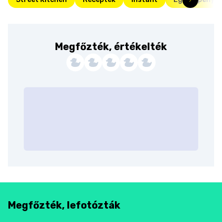
Megfőzték, értékelték
Megfőzték, lefotózták