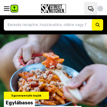
Egyserpenyős kaják
Egylábasos