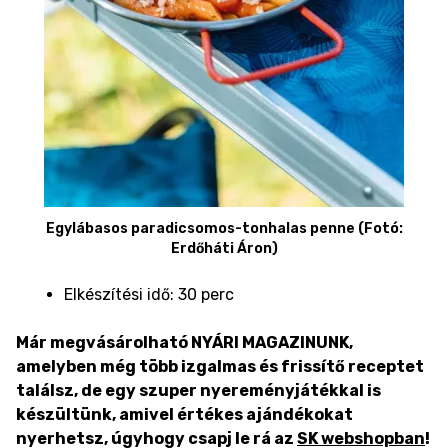
Egylábasos paradicsomos-tonhalas penne (Fotó:
Erdőháti Áron)
Elkészítési idő: 30 perc
Már megvásárolható NYÁRI MAGAZINUNK,
amelyben még több izgalmas és frissítő receptet
találsz, de egy szuper nyereményjátékkal is
készültünk, amivel értékes ajándékokat
nyerhetsz, úgyhogy csapj le rá az
SK webshopban
!