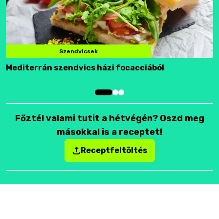
Szendvicsek
Mediterrán szendvics házi focacciából
F
Főztél valami tutit a hétvégén? Oszd meg
másokkal is a receptet!
Receptfeltöltés