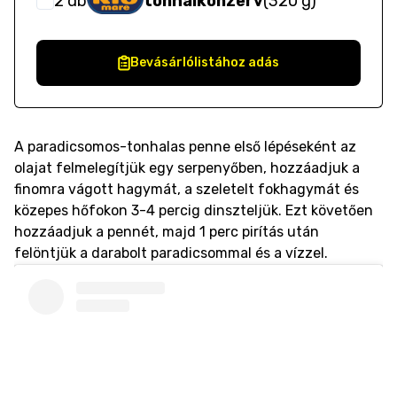
2
db
tonhalkonzerv
(
320 g
)
Bevásárlólistához adás
A paradicsomos-tonhalas penne első lépéseként az
olajat felmelegítjük egy serpenyőben, hozzáadjuk a
finomra vágott hagymát, a szeletelt fokhagymát és
közepes hőfokon 3-4 percig dinszteljük. Ezt követően
hozzáadjuk a pennét, majd 1 perc pirítás után
felöntjük a darabolt paradicsommal és a vízzel.