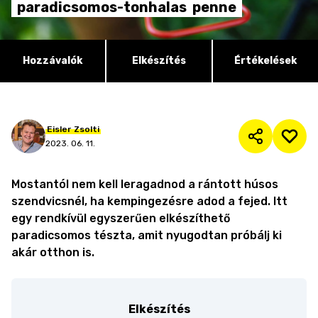
paradicsomos-tonhalas
penne
Hozzávalók
Elkészítés
Értékelések
Eisler
Zsolti
2023. 06. 11.
Mostantól nem kell leragadnod a rántott húsos
szendvicsnél, ha kempingezésre adod a fejed. Itt
egy rendkívül egyszerűen elkészíthető
paradicsomos tészta, amit nyugodtan próbálj ki
akár otthon is.
Elkészítés