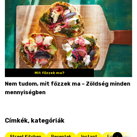
Mit főzzek ma?
Nem tudom, mit főzzek ma – Zöldség minden
mennyiségben
Címkék, kategóriák
Street Kitchen
Receptek
Instant
Egyserpenyős