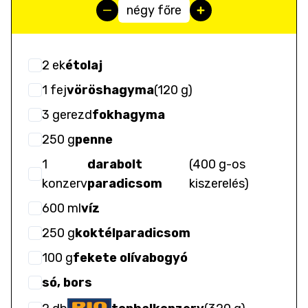
négy főre
2
ek
étolaj
1
fej
vöröshagyma
(
120 g
)
3
gerezd
fokhagyma
250
g
penne
1
darabolt
(
400 g-os
konzerv
paradicsom
kiszerelés
)
600
ml
víz
250
g
koktélparadicsom
100
g
fekete olívabogyó
só, bors