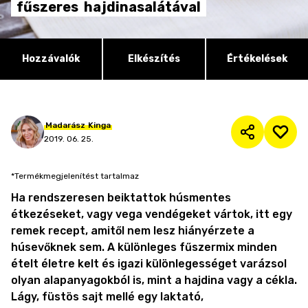
fűszeres
hajdinasalátával
Hozzávalók
Elkészítés
Értékelések
Madarász
Kinga
2019. 06. 25.
*Termékmegjelenítést tartalmaz
Ha rendszeresen beiktattok húsmentes
étkezéseket, vagy vega vendégeket vártok, itt egy
remek recept, amitől nem lesz hiányérzete a
húsevőknek sem. A különleges fűszermix minden
ételt életre kelt és igazi különlegességet varázsol
olyan alapanyagokból is, mint a hajdina vagy a cékla.
Lágy, füstös sajt mellé egy laktató,