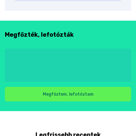
Megfőzték, lefotózták
Megfőztem, lefotóztam
Legfrissebb receptek