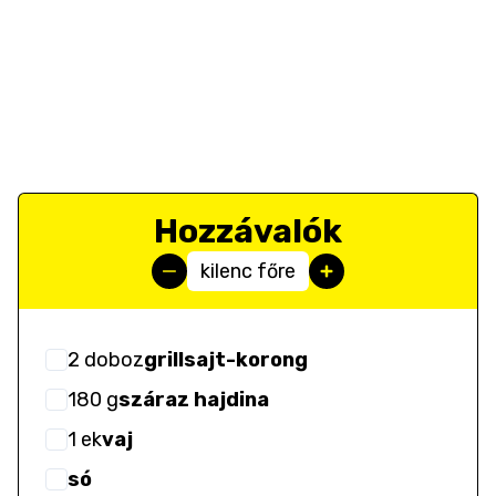
Hozzávalók
kilenc főre
2
doboz
grillsajt-korong
180
g
száraz hajdina
1
ek
vaj
só