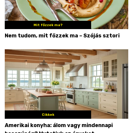
Mit főzzek ma?
Nem tudom, mit főzzek ma – Szójás sztori
Cikkek
Amerikai konyha: álom vagy mindennapi