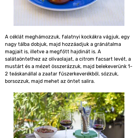
A céklát meghámozzuk, falatnyi kockákra vágjuk, egy
nagy tálba dobjuk, majd hozzáadjuk a gránátalma
magjait is, illetve a megfőtt hajdinát is.
A
salátaöntethez az olívaolajat, a citrom facsart levét, a
mustárt és a mézet összerázzuk, majd belekeverünk 1-
2 teáskanállal a zaatar fűszerkeverékből, sózzuk,
borsozzuk, majd mehet az öntet salira.