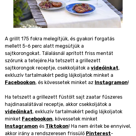
A grillt 175 fokra melegítjük, és gyakori forgatás
mellett 5-6 perc alatt megsütjük a
sajtkorongokat.
Tálalásnál aprított friss mentát
szórunk a tetejére.
Ha tetszett a grillezett
sajtkorongok receptje, csekkoljátok a
videóinkat
,
exkluzív tartalmakért pedig lájkoljatok minket a
Facebookon
, és kövessetek minket az
Instagramon
!
Ha tetszett a grillezett füstölt sajt zaatar fűszeres
hajdinasalátával receptje, akkor csekkoljátok a
videóinkat
, exkluzív tartalmakért pedig lájkoljatok
minket
Facebookon
, kövessetek minket
Instagramon
és
Tiktokon
! Ha nem éritek be ennyivel,
akkor irány a rendszeresen frissülő
Pinterest
-