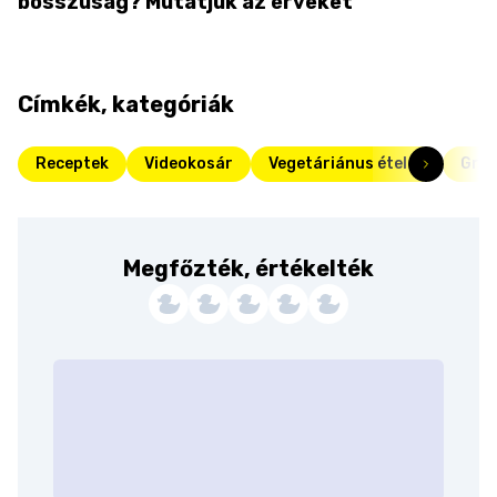
bosszúság? Mutatjuk az érveket
Címkék, kategóriák
Receptek
Videokosár
Vegetáriánus ételek
Gril
Megfőzték, értékelték