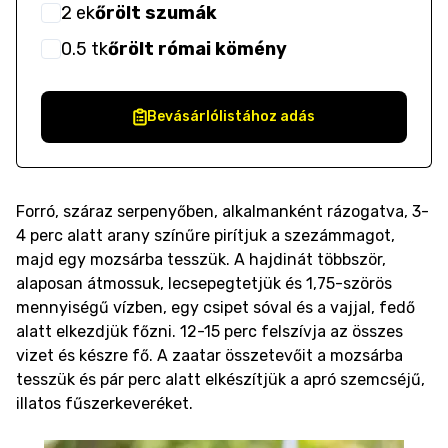
2
ek
őrölt szumák
0.5
tk
őrölt római kömény
Bevásárlólistához adás
Forró, száraz serpenyőben, alkalmanként rázogatva, 3-
4 perc alatt arany színűre pirítjuk a szezámmagot,
majd egy mozsárba tesszük. A hajdinát többször,
alaposan átmossuk, lecsepegtetjük és 1,75-szörös
mennyiségű vízben, egy csipet sóval és a vajjal, fedő
alatt elkezdjük főzni. 12-15 perc felszívja az összes
vizet és készre fő. A zaatar összetevőit a mozsárba
tesszük és pár perc alatt elkészítjük a apró szemcséjű,
illatos fűszerkeveréket.