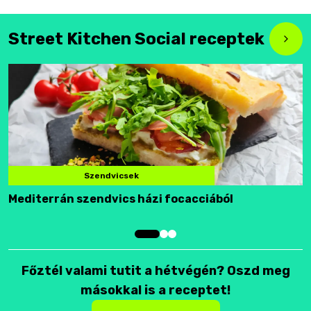
Street Kitchen Social receptek
Szendvicsek
Mediterrán szendvics házi focacciából
F
Főztél valami tutit a hétvégén? Oszd meg
másokkal is a receptet!