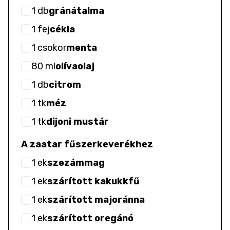
1
db
gránátalma
1
fej
cékla
1
csokor
menta
80
ml
olívaolaj
1
db
citrom
1
tk
méz
1
tk
dijoni mustár
A zaatar fűszerkeverékhez
1
ek
szezámmag
1
ek
szárított kakukkfű
1
ek
szárított majoránna
1
ek
szárított oregánó