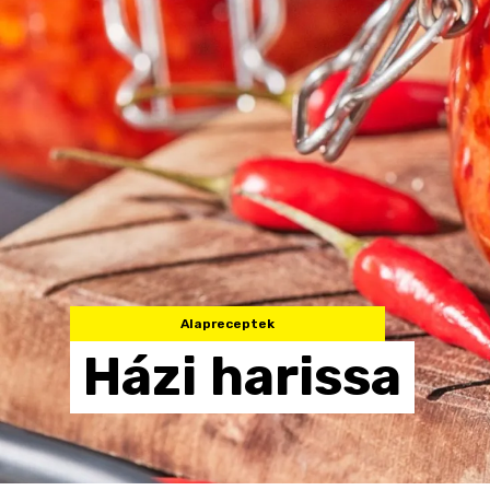
Alapreceptek
Házi
harissa