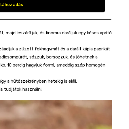
stához adás
, majd leszárítjuk, és finomra daráljuk egy késes aprító
záadjuk a zúzott fokhagymát és a darált kápia paprikát
radicsompürét, sózzuk, borsozzuk, és jöhetnek a
 és kb. 10 percig hagyjuk forrni, ameddig szép homogén
így a hűtőszekrényben hetekig is eláll.
is tudjátok használni.