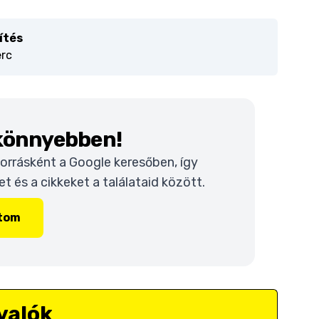
ítés
erc
 könnyebben!
 forrásként a Google keresőben, így
 és a cikkeket a találataid között.
ítom
valók