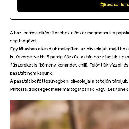
Bevásárlóli
A házi harissa elkészítéséhez először megmossuk a paprikát
segítségével.
Egy lábasban elkezdjük melegíteni az olívaolajat, majd hoz
is. Kevergetve kb. 5 percig főzzük, aztán hozzáadjuk a pa
fűszereket is (kömény, koriander, chili). Felöntjük vízzel,
pasztát nem kapunk.
A pasztát befőttesüvegben, olívaolajjal a tetején tároljuk, 
Pirítósra, zöldségek mellé mártogatósnak, vagy ízesítőnek 