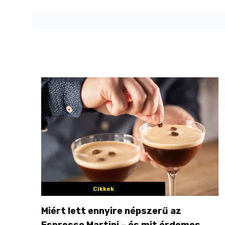
Cikkek
Miért lett ennyire népszerű az
Espresso Martini – és mit érdemes