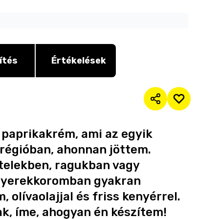
ítés
Értékelések
 paprikakrém, ami az egyik
régióban, ahonnan jöttem.
telekben, ragukban vagy
 Gyerekkoromban gyakran
 olívaolajjal és friss kenyérrel.
ak, íme, ahogyan én készítem!