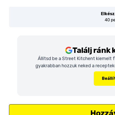
Elkész
40 p
Találj ránk
Állítsd be a Street Kitchent kiemelt
gyakrabban hozzuk neked a recepteket
Beáll
Hozzá