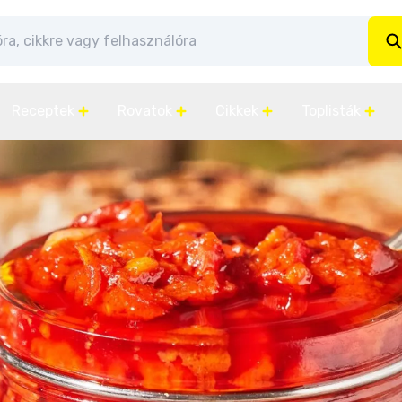
Receptek
Rovatok
Cikkek
Toplisták