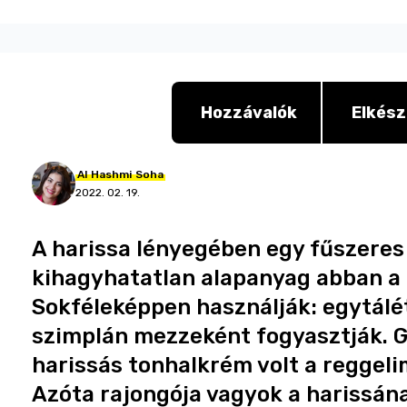
Hozzávalók
Elkész
Al
Hashmi
Soha
2022. 02. 19.
A harissa lényegében egy fűszeres
kihagyhatatlan alapanyag abban a 
Sokféleképpen használják: egytálé
szimplán mezzeként fogyasztják.
harissás tonhalkrém volt a reggelim,
Azóta rajongója vagyok a harissán