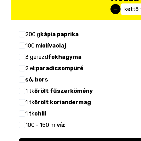
kettő 
200
g
kápia paprika
100
ml
olívaolaj
3
gerezd
fokhagyma
2
ek
paradicsompüré
só, bors
1
tk
őrölt fűszerkömény
1
tk
őrölt koriandermag
1
tk
chili
100
- 150
ml
víz