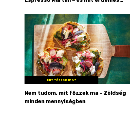
enni mellé?
Mit főzzek ma?
Nem tudom, mit főzzek ma – Zöldség
minden mennyiségben