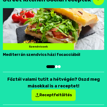
Szendvicsek
Mediterrán szendvics házi focacciából
F
Főztél valami tutit a hétvégén? Oszd meg
másokkal is a receptet!
Receptfeltöltés