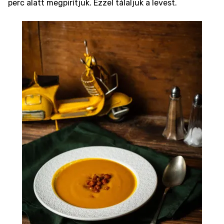
perc alatt megpirítjuk. Ezzel tálaljuk a levest.