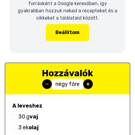
forrásként a Google keresőben, így
gyakrabban hozzuk neked a recepteket és a
cikkeket a találataid között.
Beállítom
Hozzávalók
négy főre
A leveshez
30
g
vaj
3
ek
olaj