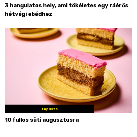
3 hangulatos hely, ami tökéletes egy ráérős
hétvégi ebédhez
Toplista
10 fullos süti augusztusra