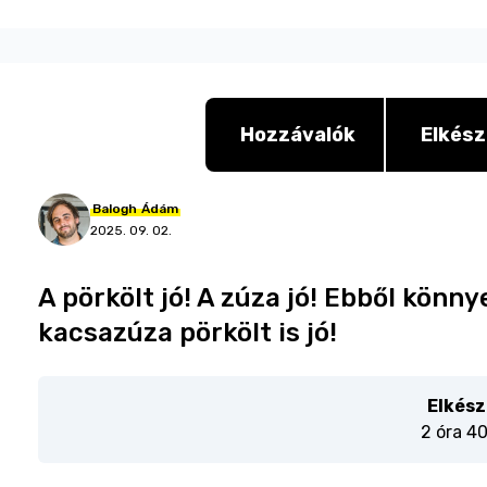
Hozzávalók
Elkész
Balogh
Ádám
2025. 09. 02.
A pörkölt jó! A zúza jó! Ebből könn
kacsazúza pörkölt is jó!
Elkész
2 óra 4