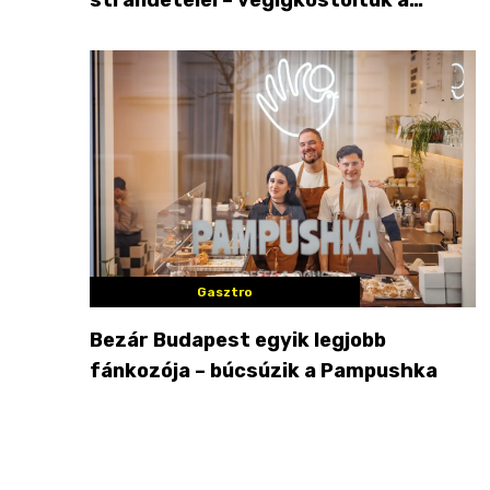
győzteseket
Gasztro
Bezár Budapest egyik legjobb
fánkozója – búcsúzik a Pampushka