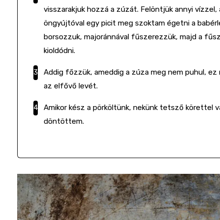
visszarakjuk hozzá a zúzát. Felöntjük annyi vízzel, a
öngyújtóval egy picit meg szoktam égetni a babér
borsozzuk, majoránnával fűszerezzük, majd a fűsze
kioldódni.
Addig főzzük, ameddig a zúza meg nem puhul, ez n
az elfővő levét.
Amikor kész a pörköltünk, nekünk tetsző körettel va
döntöttem.