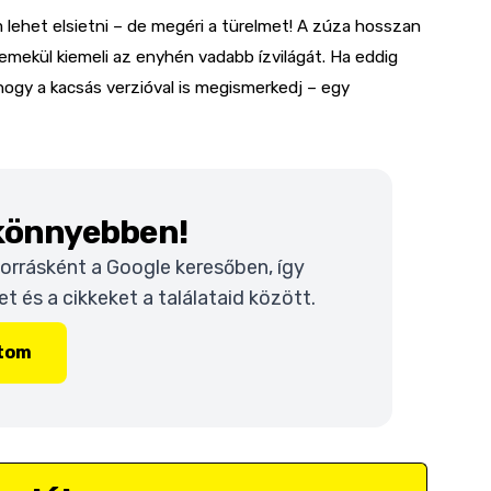
 lehet elsietni – de megéri a türelmet! A zúza hosszan
remekül kiemeli az enyhén vadabb ízvilágát. Ha eddig
 hogy a kacsás verzióval is megismerkedj – egy
 könnyebben!
 forrásként a Google keresőben, így
 és a cikkeket a találataid között.
ítom