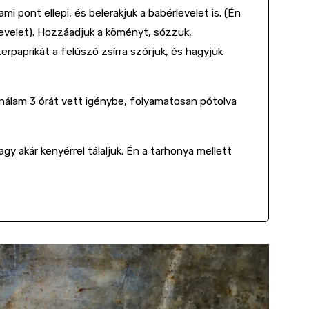
mi pont ellepi, és belerakjuk a babérlevelet is. (Én
levelet). Hozzáadjuk a köményt, sózzuk,
rpaprikát a felúszó zsírra szórjuk, és hagyjuk
álam 3 órát vett igénybe, folyamatosan pótolva
gy akár kenyérrel tálaljuk. Én a tarhonya mellett