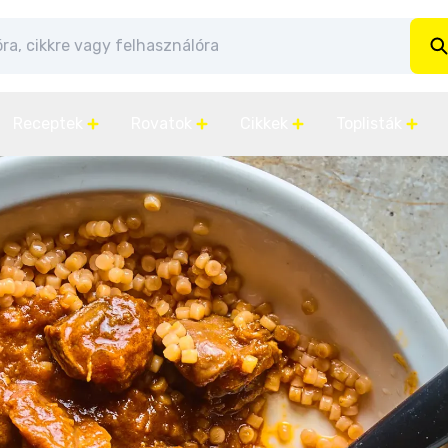
Receptek
Rovatok
Cikkek
Toplisták