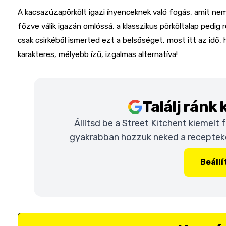
A kacsazúzapörkölt igazi ínyenceknek való fogás, amit nem
főzve válik igazán omlóssá, a klasszikus pörköltalap pedig 
csak csirkéből ismerted ezt a belsőséget, most itt az idő,
karakteres, mélyebb ízű, izgalmas alternatíva!
Találj ránk
Állítsd be a Street Kitchent kiemelt
gyakrabban hozzuk neked a recepteket
Beáll