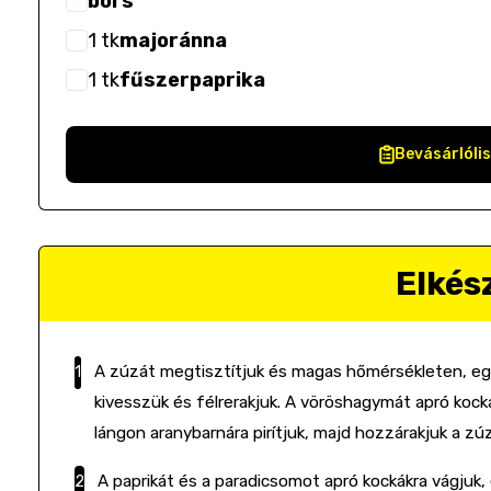
bors
1
tk
majoránna
1
tk
fűszerpaprika
Bevásárlóli
Elkés
A zúzát megtisztítjuk és magas hőmérsékleten, egy 
kivesszük és félrerakjuk. A vöröshagymát apró kock
lángon aranybarnára pirítjuk, majd hozzárakjuk a z
A paprikát és a paradicsomot apró kockákra vágjuk, é