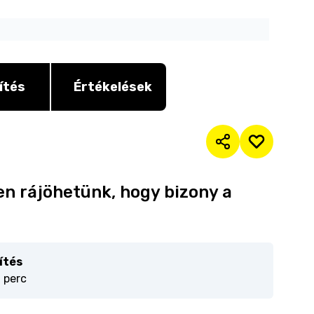
ítés
Értékelések
yen rájöhetünk, hogy bizony a
ítés
0 perc