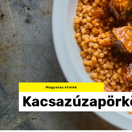
Magyaros ételek
Kacsazúzapörk