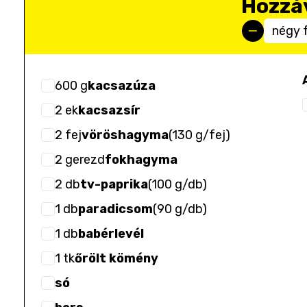
Hozzá
négy 
600
g
kacsazúza
2
ek
kacsazsír
2
fej
vöröshagyma
(
130 g/fej
)
2
gerezd
fokhagyma
2
db
tv-paprika
(
100 g/db
)
1
db
paradicsom
(
90 g/db
)
1
db
babérlevél
1
tk
őrölt kömény
só