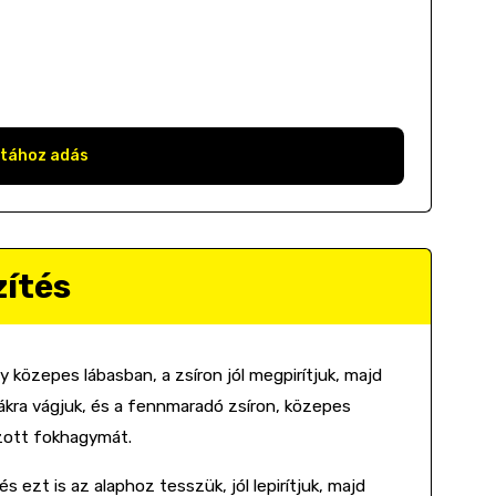
stához adás
zítés
közepes lábasban, a zsíron jól megpirítjuk, majd
ákra vágjuk, és a fennmaradó zsíron, közepes
úzott fokhagymát.
s ezt is az alaphoz tesszük, jól lepirítjuk, majd