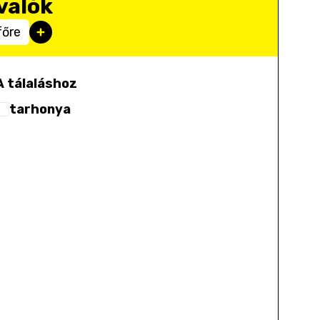
valók
főre
A tálaláshoz
tarhonya