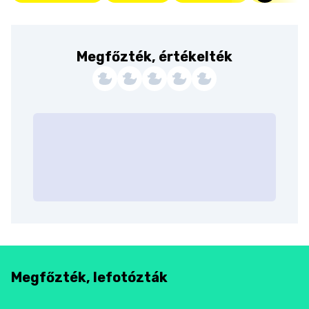
Megfőzték, értékelték
Megfőzték, lefotózták