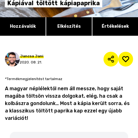
Kápiával
töltött
kápiapaprika
Hozzávalók
Elkészítés
Értékelések
Jancsa
Jani
2020. 08. 21.
*Termékmegjelenítést tartalmaz
A magyar néplélektől nem áll messze, hogy saját
magába töltsön vissza dolgokat, elég, ha csak a
kolbászra gondolunk… Most a kápia került sorra, és
a klasszikus töltött paprika kap ezzel egy újabb
variációt!