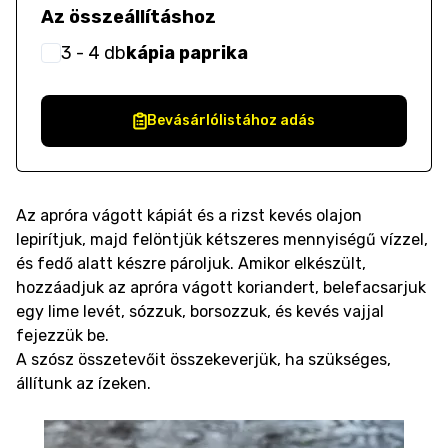
Az összeállításhoz
3
- 4
db
kápia paprika
Bevásárlólistához adás
Az apróra vágott kápiát és a rizst kevés olajon
lepirítjuk, majd felöntjük kétszeres mennyiségű vízzel,
és fedő alatt készre pároljuk. Amikor elkészült,
hozzáadjuk az apróra vágott koriandert, belefacsarjuk
egy lime levét, sózzuk, borsozzuk, és kevés vajjal
fejezzük be.
A szósz összetevőit összekeverjük, ha szükséges,
állítunk az ízeken.