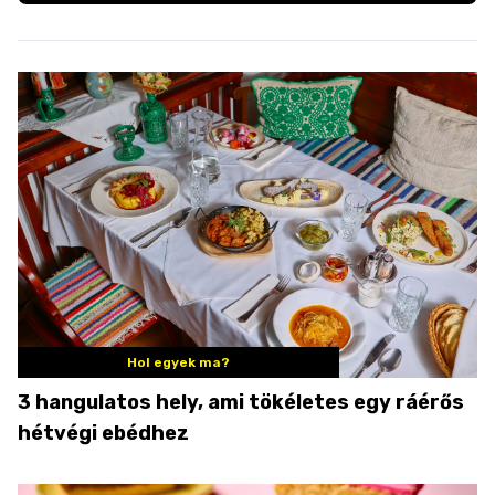
Hol egyek ma?
3 hangulatos hely, ami tökéletes egy ráérős
hétvégi ebédhez