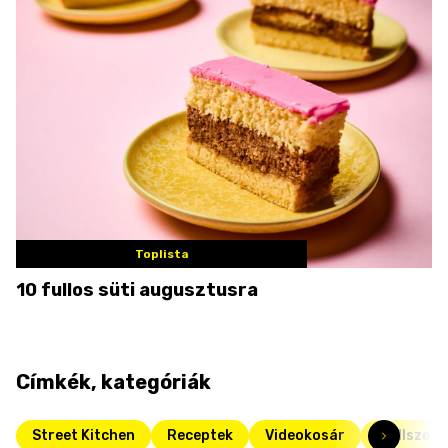
Toplista
10 fullos süti augusztusra
Címkék, kategóriák
Street Kitchen
Receptek
Videokosár
Grillszez