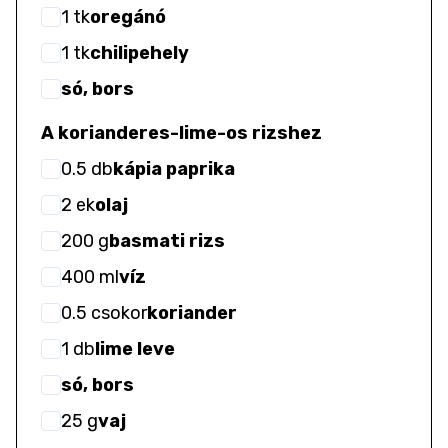
1
tk
oregánó
1
tk
chilipehely
só, bors
A korianderes-lime-os rizshez
0.5
db
kápia paprika
2
ek
olaj
200
g
basmati rizs
400
ml
víz
0.5
csokor
koriander
1
db
lime leve
só, bors
25
g
vaj