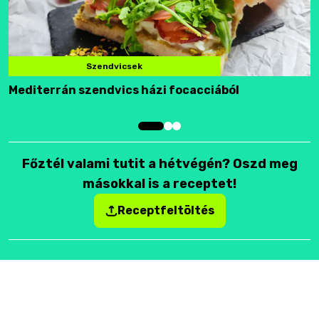
Szendvicsek
Mediterrán szendvics házi focacciából
F
Főztél valami tutit a hétvégén? Oszd meg
másokkal is a receptet!
Receptfeltöltés