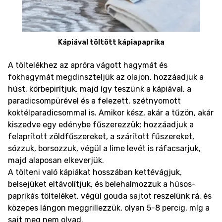
Kápiával töltött kápiapaprika
A töltelékhez az apróra vágott hagymát és
fokhagymát megdinszteljük az olajon, hozzáadjuk a
húst, körbepirítjuk, majd így teszünk a kápiával, a
paradicsompürével és a felezett, szétnyomott
koktélparadicsommal is. Amikor kész, akár a tűzön, akár
kiszedve egy edénybe fűszerezzük: hozzáadjuk a
felaprított zöldfűszereket, a szárított fűszereket,
sózzuk, borsozzuk, végül a lime levét is ráfacsarjuk,
majd alaposan elkeverjük.
A tölteni való kápiákat hosszában kettévágjuk,
belsejüket eltávolítjuk, és belehalmozzuk a húsos-
paprikás tölteléket, végül gouda sajtot reszelünk rá, és
közepes lángon meggrillezzük, olyan 5-8 percig, míg a
sajt meg nem olvad.