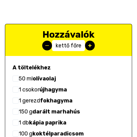
Hozzávalók
kettő főre
A töltelékhez
50
ml
olívaolaj
1
csokor
újhagyma
1
gerezd
fokhagyma
150
g
darált marhahús
1
db
kápia paprika
100
g
koktélparadicsom