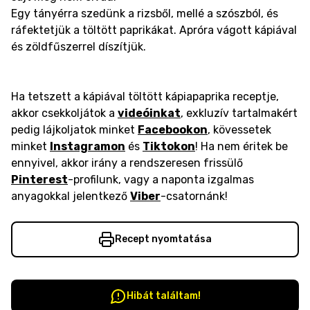
Egy tányérra szedünk a rizsből, mellé a szószból, és
ráfektetjük a töltött paprikákat. Apróra vágott kápiával
és zöldfűszerrel díszítjük.
Ha tetszett a kápiával töltött kápiapaprika receptje,
akkor csekkoljátok a
videóinkat
, exkluzív tartalmakért
pedig lájkoljatok minket
Facebookon
, kövessetek
minket
Instagramon
és
Tiktokon
! Ha nem éritek be
ennyivel, akkor irány a rendszeresen frissülő
Pinterest
-profilunk, vagy a naponta izgalmas
anyagokkal jelentkező
Viber
-csatornánk!
Recept nyomtatása
Hibát találtam!