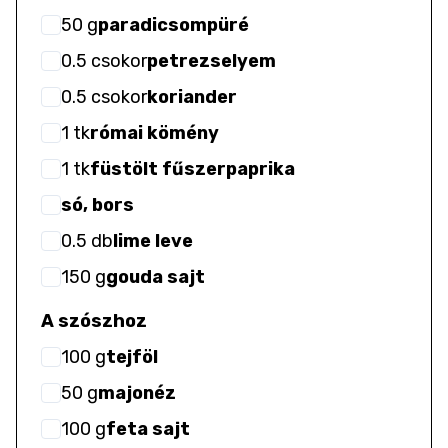
50
g
paradicsompüré
0.5
csokor
petrezselyem
0.5
csokor
koriander
1
tk
római kömény
1
tk
füstölt fűszerpaprika
só, bors
0.5
db
lime leve
150
g
gouda sajt
A szószhoz
100
g
tejföl
50
g
majonéz
100
g
feta sajt