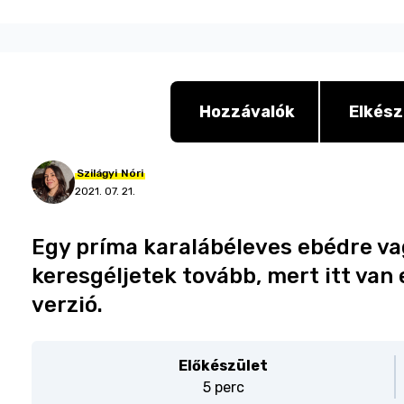
Hozzávalók
Elkész
Szilágyi
Nóri
2021. 07. 21.
Egy príma karalábéleves ebédre vag
keresgéljetek tovább, mert itt van 
verzió.
Előkészület
5 perc