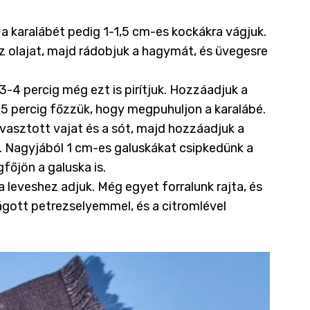
a karalábét pedig 1-1,5 cm-es kockákra vágjuk.
z olajat, majd rádobjuk a hagymát, és üvegesre
-4 percig még ezt is pirítjuk. Hozzáadjuk a
0-15 percig főzzük, hogy megpuhuljon a karalábé.
vasztott vajat és a sót, majd hozzáadjuk a
k. Nagyjából 1 cm-es galuskákat csipkedünk a
főjön a galuska is.
l a leveshez adjuk. Még egyet forralunk rajta, és
ágott petrezselyemmel, és a citromlével