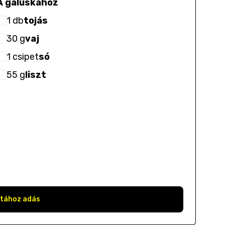
A galuskához
1
db
tojás
30
g
vaj
1
csipet
só
55
g
liszt
stához adás