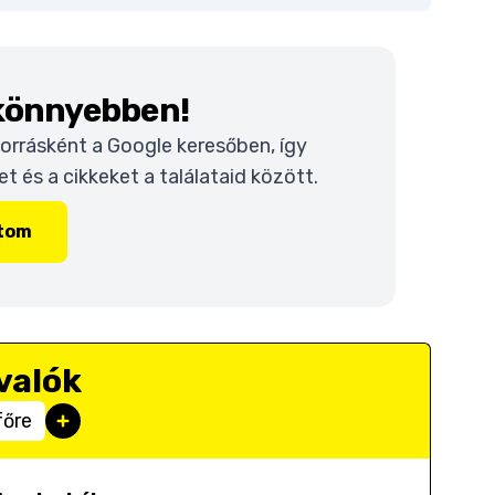
 könnyebben!
 forrásként a Google keresőben, így
 és a cikkeket a találataid között.
ítom
valók
főre