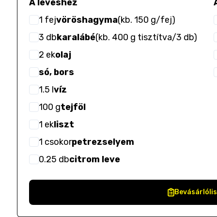
A leveshez
1
fej
vöröshagyma
(
kb. 150 g/fej
)
3
db
karalábé
(
kb. 400 g tisztítva/3 db
)
2
ek
olaj
só, bors
1.5
l
víz
100
g
tejföl
1
ek
liszt
1
csokor
petrezselyem
0.25
db
citrom leve
Bevásárlóli