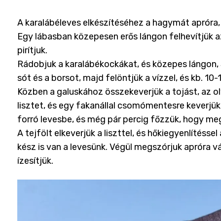
A karalábéleves elkészítéséhez a hagymát apróra, 
Egy lábasban közepesen erős lángon felhevítjük a
pirítjuk.
Rádobjuk a karalábékockákat, és közepes lángon, 3
sót és a borsot, majd felöntjük a vízzel, és kb. 1
Közben a galuskához összekeverjük a tojást, az ol
lisztet, és egy fakanállal csomómentesre keverjü
forró levesbe, és még pár percig főzzük, hogy meg
A tejfölt elkeverjük a liszttel, és hőkiegyenlítésse
kész is van a levesünk. Végül megszórjuk apróra v
ízesítjük.