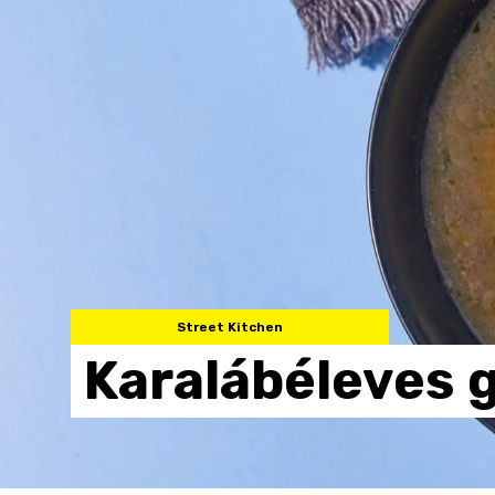
Street Kitchen
Karalábéleves