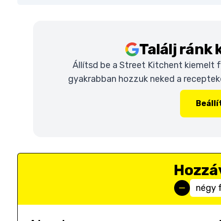
Találj ránk
Állítsd be a Street Kitchent kiemelt
gyakrabban hozzuk neked a recepteket
Beáll
Hozzá
négy 