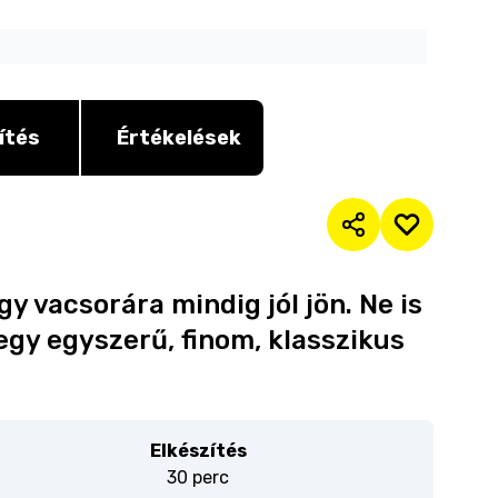
ítés
Értékelések
y vacsorára mindig jól jön. Ne is
egy egyszerű, finom, klasszikus
Elkészítés
30 perc