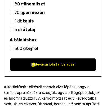
80
g
finomliszt
70
g
parmezán
1
db
tojás
3
ek
étolaj
A tálaláshoz
300
g
tejföl
Bevásárlólistához adás
A karfiolfasírt elkészítésének elős lépése, hogy a
karfiolt apró rózsákra szedjük, egy aprítógépbe dobjuk
és finomra zúzzuk. A karfiolmorzsát egy keverőtálba
szórjuk, és elkeverjük sóval, borssal, a finomra aprított