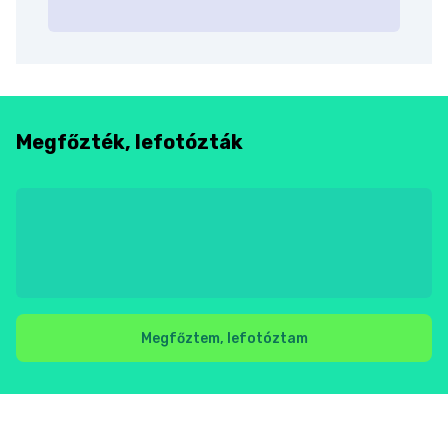
Megfőzték, lefotózták
Megfőztem, lefotóztam