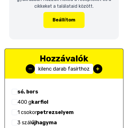
cikkeket a találataid között.
Beállítom
Hozzávalók
kilenc darab fasírthoz
só, bors
400
g
karfiol
1
csokor
petrezselyem
3
szál
újhagyma