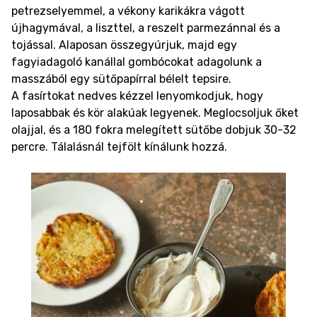
petrezselyemmel, a vékony karikákra vágott
újhagymával, a liszttel, a reszelt parmezánnal és a
tojással. Alaposan összegyúrjuk, majd egy
fagyiadagoló kanállal gombócokat adagolunk a
masszából egy sütőpapírral bélelt tepsire.
A fasírtokat nedves kézzel lenyomkodjuk, hogy
laposabbak és kör alakúak legyenek. Meglocsoljuk őket
olajjal, és a 180 fokra melegített sütőbe dobjuk 30-32
percre. Tálalásnál tejfölt kínálunk hozzá.