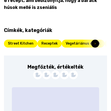
6 recept, ami bebizonyítja, hogy a barack
húsok mellé is zseniális
Címkék, kategóriák
Street Kitchen
Receptek
Vegetáriánus ételek
F
Megfőzték, értékelték