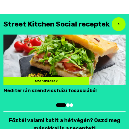
Street Kitchen Social receptek
Szendvicsek
Mediterrán szendvics házi focacciából
F
Főztél valami tutit a hétvégén? Oszd meg
másokkal is a receptet!