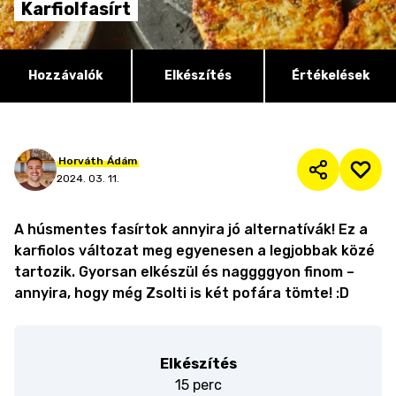
Karfiolfasírt
Hozzávalók
Elkészítés
Értékelések
Horváth
Ádám
2024. 03. 11.
A húsmentes fasírtok annyira jó alternatívák! Ez a
karfiolos változat meg egyenesen a legjobbak közé
tartozik. Gyorsan elkészül és naggggyon finom –
annyira, hogy még Zsolti is két pofára tömte! :D
Elkészítés
15 perc