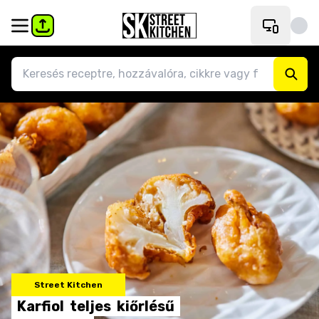
Street Kitchen
Karfiol
teljes
kiőrlésű