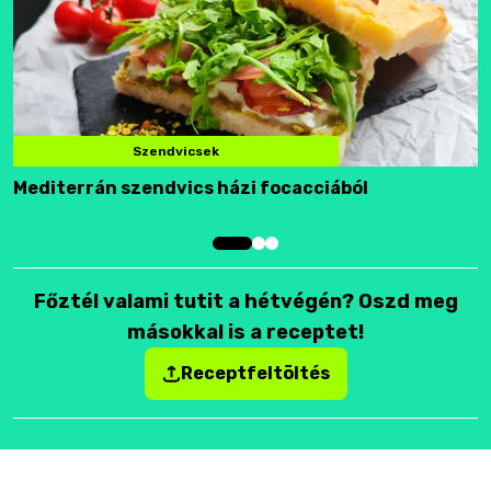
Szendvicsek
Mediterrán szendvics házi focacciából
F
Főztél valami tutit a hétvégén? Oszd meg
másokkal is a receptet!
Receptfeltöltés