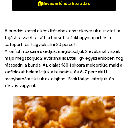
Bevásárlólistához adás
A bundás karfiol elkészítéséhez összekeverjük a lisztet, a
tojást, a vizet, a sót, a borsot, a fokhagymaport és a
sütőport, és hagyjuk állni 20 percet.
A karfiolt rózsáira szedjük, meglocsoljuk 2 evőkanál vízzel,
majd megszórjuk 2 evőkanál liszttel, így egyszerűbben fog
rátapadni a bunda. Az olajat 160 fokosra melegítjük, majd a
karfiolokat belemártjuk a bundába, és 6-7 perc alatt
aranybarnára sütjük az olajban. Papírtörlőn leitatjuk, és
kész is vagyunk.