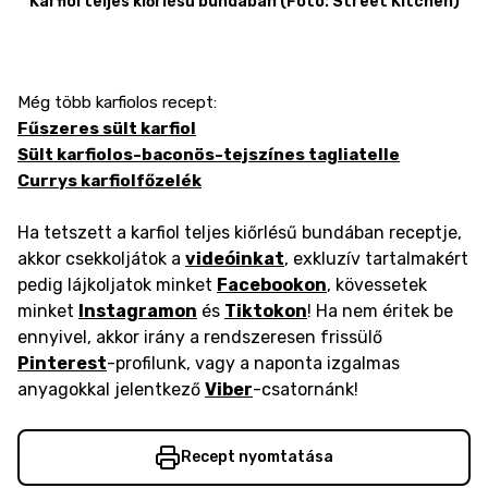
Karfiol teljes kiőrlésű bundában (Fotó: Street Kitchen)
Még több karfiolos recept:
Fűszeres sült karfiol
Sült karfiolos-baconös-tejszínes tagliatelle
Currys karfiolfőzelék
Ha tetszett a karfiol teljes kiőrlésű bundában receptje,
akkor csekkoljátok a
videóinkat
, exkluzív tartalmakért
pedig lájkoljatok minket
Facebookon
, kövessetek
minket
Instagramon
és
Tiktokon
! Ha nem éritek be
ennyivel, akkor irány a rendszeresen frissülő
Pinterest
-profilunk, vagy a naponta izgalmas
anyagokkal jelentkező
Viber
-csatornánk!
Recept nyomtatása