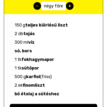
négy főre
150
g
teljes kiőrlésű liszt
2
db
tojás
300
ml
víz
só, bors
1
tk
fokhagymapor
1
tk
sütőpor
500
g
karfiol
(
friss
)
2
ek
finomliszt
bő étolaj a sütéshez