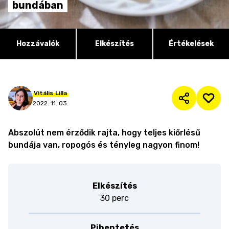
bundában
Hozzávalók
Elkészítés
Értékelések
Vitális
Lilla
2022. 11. 03.
Abszolút nem érződik rajta, hogy teljes kiőrlésű
bundája van, ropogós és tényleg nagyon finom!
Elkészítés
30 perc
Pihentetés