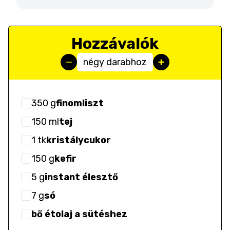
Hozzávalók
négy darabhoz
350
g
finomliszt
150
ml
tej
1
tk
kristálycukor
150
g
kefir
5
g
instant élesztő
7
g
só
bő étolaj a sütéshez