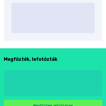
Megfőzték, lefotózták
Megfőztem, lefotóztam