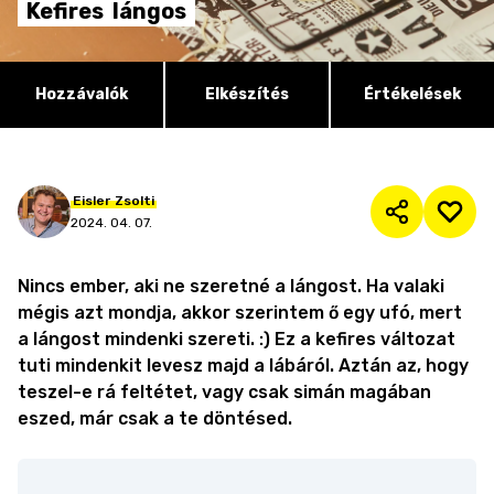
Kefires
lángos
Hozzávalók
Elkészítés
Értékelések
Eisler
Zsolti
2024. 04. 07.
Nincs ember, aki ne szeretné a lángost. Ha valaki
mégis azt mondja, akkor szerintem ő egy ufó, mert
a lángost mindenki szereti. :) Ez a kefires változat
tuti mindenkit levesz majd a lábáról. Aztán az, hogy
teszel-e rá feltétet, vagy csak simán magában
eszed, már csak a te döntésed.