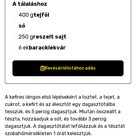
A tálaláshoz
400
g
tejföl
só
250
g
reszelt sajt
6
ek
baracklekvár
Bevásárlólistához adás
A kefires lángos első lépéseként a lisztet, a tejet, a
cukrot, a kefirt és az élesztőt egy dagasztótálba
tesszük, és 5 percig dagasztjuk. Miután összeállt a
tészta, hozzáadjuk a sót, és további 3 percig
dagasztjuk. A dagasztótálat lefóliázzuk és a tésztát
szobahőmérsékleten 1 órát kelesztjük.