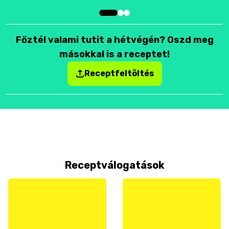
Főztél valami tutit a hétvégén? Oszd meg
másokkal is a receptet!
Receptfeltöltés
Receptválogatások