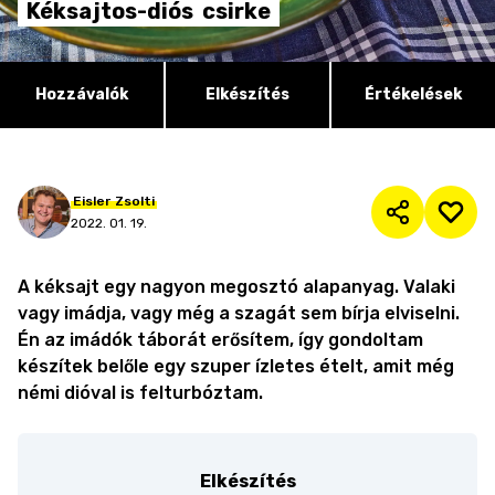
Kéksajtos-diós
csirke
Hozzávalók
Elkészítés
Értékelések
Eisler
Zsolti
2022. 01. 19.
A kéksajt egy nagyon megosztó alapanyag. Valaki
vagy imádja, vagy még a szagát sem bírja elviselni.
Én az imádók táborát erősítem, így gondoltam
készítek belőle egy szuper ízletes ételt, amit még
némi dióval is felturbóztam.
Elkészítés