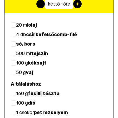
kettő főre
20
ml
olaj
4
db
csirkefelsőcomb-filé
só, bors
500
ml
tejszín
100
g
kéksajt
50
g
vaj
A tálaláshoz
160
g
fusilli tészta
100
g
dió
1
csokor
petrezselyem