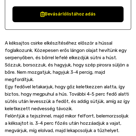
Bevásárlólistához adás
A kéksajtos csirke elkészítéséhez először a hússal
foglalkozunk. Közepesen erős lángon olajat hevítünk egy
serpenyőben, és bőrrel lefelé elkezdjük sütni a húst.
Sózzuk, borsozzuk, és hagyjuk, hogy szép pirosra süljön a
bőre. Nem mozgatjuk, hagyjuk 3-4 percig, majd
megfordítjuk.
Egy fedővel letakarjuk, hogy gőz keletkezzen alatta, így
biztos, hogy megpuhul a hús. További 4-5 perc fedő alatti
sütés után levesszük a fedőt, és addig sütjük, amíg az így
keletkezett nedvesség távozik.
Felöntjük a tejszínnel, majd mikor felforrt, belemorzsoljuk
a kéksajtot is. 3-4 perc főzés után hozzáadjuk a vajat,
megvárjuk, míg elolvad, majd lekapcsoljuk a tűzhelyet.