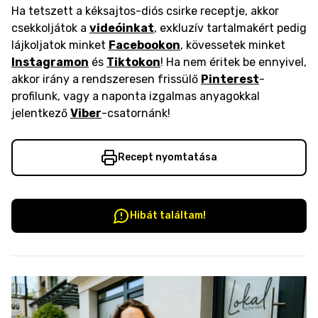
Ha tetszett a kéksajtos-diós csirke receptje, akkor
csekkoljátok a
videóinkat
, exkluzív tartalmakért pedig
lájkoljatok minket
Facebookon
, kövessetek minket
Instagramon
és
Tiktokon
! Ha nem éritek be ennyivel,
akkor irány a rendszeresen frissülő
Pinterest
-
profilunk, vagy a naponta izgalmas anyagokkal
jelentkező
Viber
-csatornánk!
Recept nyomtatása
Hibát találtam!