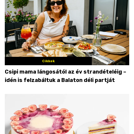
Cikkek
Csipi mama lángosától az év strandételéig –
idén is felzabáltuk a Balaton déli partját