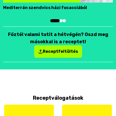
Mediterrán szendvics házi focacciából
F
Főztél valami tutit a hétvégén? Oszd meg
másokkal is a receptet!
Receptfeltöltés
Receptválogatások