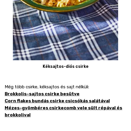
Kéksajtos-diós csirke
Még több csirke, kéksajtos és sajt nélküli:
Brokkolis-sajtos csirke besütve
Corn flakes bundás csirke csicsókás salátával
Mézes-gyömbéres csirkecomb vele sült répával és
brokkolival