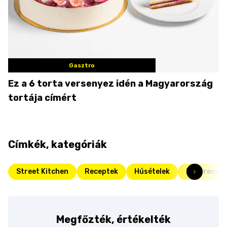
Gasztro
Ez a 6 torta versenyez idén a Magyarország
tortája címért
Címkék, kategóriák
Street Kitchen
Receptek
Húsételek
Diós recep
Megfőzték, értékelték