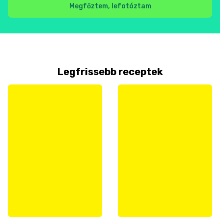
Megfőztem, lefotóztam
Legfrissebb receptek