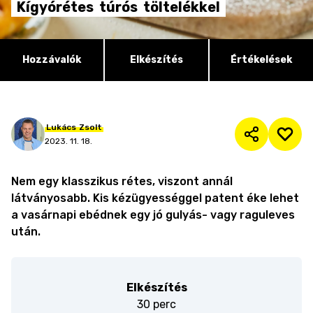
Kígyórétes
túrós
töltelékkel
Hozzávalók
Elkészítés
Értékelések
Lukács
Zsolt
2023. 11. 18.
Nem egy klasszikus rétes, viszont annál
látványosabb. Kis kézügyességgel patent éke lehet
a vasárnapi ebédnek egy jó gulyás- vagy raguleves
után.
Elkészítés
30 perc