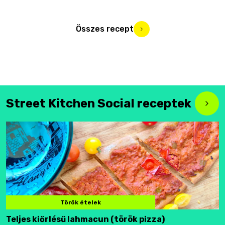
Összes recept
Street Kitchen Social receptek
Török ételek
Teljes kiőrlésű lahmacun (török pizza)
F