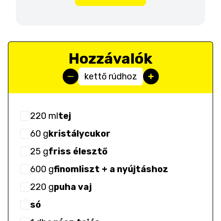
Hozzávalók
kettő rúdhoz
220
ml
tej
60
g
kristálycukor
25
g
friss élesztő
600
g
finomliszt + a nyújtáshoz
220
g
puha vaj
só