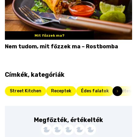
Mit főzzek ma?
Nem tudom, mit főzzek ma – Rostbomba
Címkék, kategóriák
Street Kitchen
Receptek
Édes falatok
Rétesek
Megfőzték, értékelték