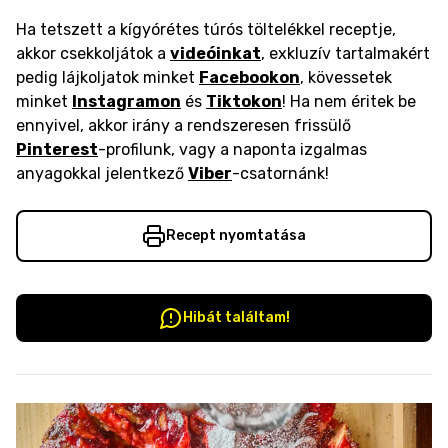
Ha tetszett a kígyórétes túrós töltelékkel receptje,
akkor csekkoljátok a
videóinkat
, exkluzív tartalmakért
pedig lájkoljatok minket
Facebookon
, kövessetek
minket
Instagramon
és
Tiktokon
! Ha nem éritek be
ennyivel, akkor irány a rendszeresen frissülő
Pinterest
-profilunk, vagy a naponta izgalmas
anyagokkal jelentkező
Viber
-csatornánk!
Recept nyomtatása
Hibát találtam!