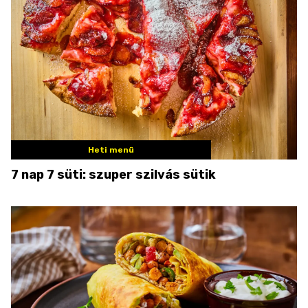
Heti menü
7 nap 7 süti: szuper szilvás sütik