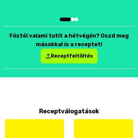
Főztél valami tutit a hétvégén? Oszd meg
másokkal is a receptet!
Receptfeltöltés
Receptválogatások