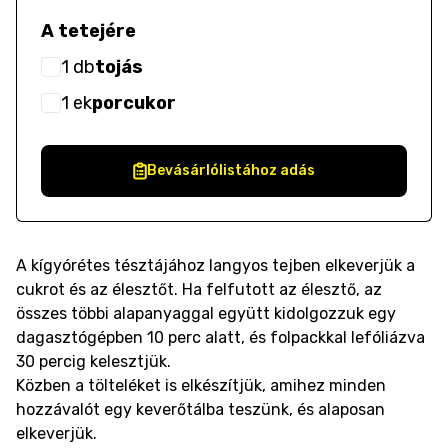
A tetejére
1
db
tojás
1
ek
porcukor
Bevásárlólistához adás
A kígyórétes tésztájához langyos tejben elkeverjük a
cukrot és az élesztőt. Ha felfutott az élesztő, az
összes többi alapanyaggal együtt kidolgozzuk egy
dagasztógépben 10 perc alatt, és folpackkal lefóliázva
30 percig kelesztjük.
Közben a tölteléket is elkészítjük, amihez minden
hozzávalót egy keverőtálba teszünk, és alaposan
elkeverjük.