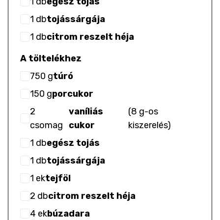
1
db
egész tojás
1
db
tojássárgája
1
db
citrom reszelt héja
A töltelékhez
750
g
túró
150
g
porcukor
2
vaníliás
(
8 g-os
csomag
cukor
kiszerelés
)
1
db
egész tojás
1
db
tojássárgája
1
ek
tejföl
2
db
citrom reszelt héja
4
ek
búzadara