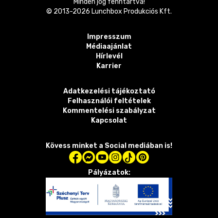
Minden jog fenntartva!
© 2013-
2026
Lunchbox Produkciós Kft.
Impresszum
Médiaajánlat
Hírlevél
Karrier
Adatkezelési tájékoztató
Felhasználói feltételek
Kommentelési szabályzat
Kapcsolat
Kövess minket a Social mediában is!
Pályázatok: