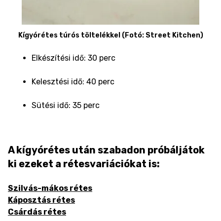
Kígyórétes túrós töltelékkel (Fotó: Street Kitchen)
Elkészítési idő: 30 perc
Kelesztési idő: 40 perc
Sütési idő: 35 perc
A kígyórétes után szabadon próbáljátok
ki ezeket a rétesvariációkat is:
Szilvás-mákos rétes
Káposztás rétes
Csárdás rétes