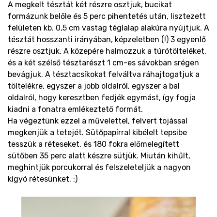
A megkelt tésztát két részre osztjuk, bucikat
formázunk belőle és 5 perc pihentetés után, lisztezett
felületen kb. 0,5 cm vastag téglalap alakúra nyújtjuk. A
tésztát hosszanti irányában, képzeletben (!) 3 egyenlő
részre osztjuk. A közepére halmozzuk a túrótölteléket,
és a két szélső tésztarészt 1 cm-es sávokban srégen
bevágjuk. A tésztacsíkokat felváltva ráhajtogatjuk a
töltelékre, egyszer a jobb oldalról, egyszer a bal
oldalról, hogy keresztben fedjék egymást, így fogja
kiadni a fonatra emlékeztető formát.
Ha végeztünk ezzel a művelettel, felvert tojással
megkenjük a tetejét. Sütőpapírral kibélelt tepsibe
tesszük a réteseket, és 180 fokra előmelegített
sütőben 35 perc alatt készre sütjük. Miután kihűlt,
meghintjük porcukorral és felszeleteljük a nagyon
kígyó rétesünket. :)